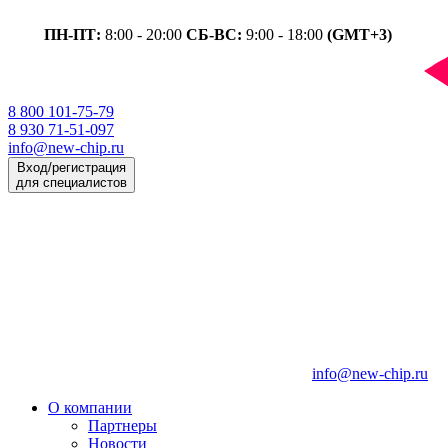
ПН-ПТ:
8:00 - 20:00
СБ-ВС:
9:00 - 18:00
(GMT+3)
8 800 101-75-79
8 930 71-51-097
info@new-chip.ru
Вход/регистрация
для специалистов
info@new-chip.ru
О компании
Партнеры
Новости