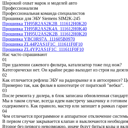
Широкий охват марок и моделей авто
Профессионализм
Профессиональная команда специалистов
Прошивки для ЭБУ Siemens SIM2K-245
Прошивка TH95R2AS2K2B_111612H0K20
Прошивка TH95R2AS2K4A_111612H0K40
Прошивка TH95U2AS2K2B_111612H0K20
Прошивка YBC0R97A_111605B0970
Прошивка ZL44P2AS1F1C_111611F0F10
Прошивка ZL4YP2AS1F1C_111611F0F10
Нас часто спрашивают
01
При удалении сажевого фильтра, катализатор тоже под нож?
Категорически нет. Он крайне редко выходит из строя на дизел
02
Как отличается рефлеш ЭБУ на радиорынке и в автосервисе? Ц
Примерно так, как фильм в кинотеатре от пиратской "вебки".
03
После ремонта у дилера, в блок записана обновленная станда
Мы в таком случае, всегда идем навстречу заказчику и готови
содержимого. Как правило, мастер или запишет в рамках гаран
04
Чем отличается программное и аппаратное отключение систем
В первом случае закрывается клапан и выключаются необходимы
Второе без первого невозможно, иначе будут биться коды и вк