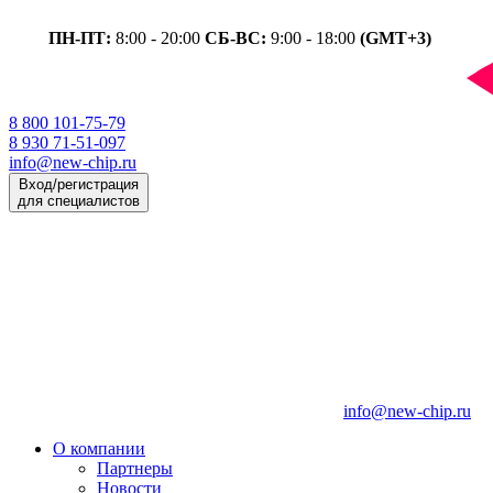
ПН-ПТ:
8:00 - 20:00
СБ-ВС:
9:00 - 18:00
(GMT+3)
8 800 101-75-79
8 930 71-51-097
info@new-chip.ru
Вход/регистрация
для специалистов
info@new-chip.ru
О компании
Партнеры
Новости