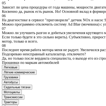
05
Зависит ли цена процедуры от года машины, мощности двигател
Косвенно да, рынок есть рынок. Но! Основной вклад в формир
06
На диагностике в сервисе "приговорили" датчик NOx и насос S
Можно программно отключить систему Ad Blue (мочевина) с уп
07
Можно ли улучшить разгон и добиться увеличения крутящего м
Если только будете в это сильно верить). Субъективно, прирос
мотор, только и всего.
08
Последнее время работа мотора меня не радует. Увеличился рас
Подозреваю неисправный катализатор, отключите?
Да, но только после вердикта специалиста, о выходе его из стро
Прошивки по маркам автомобилей
Легковые
Лёгкие коммерческие
Грузовики
Автобусы
Седельные тягачи
Мотоциклы
Трансмиссии
Тракторы