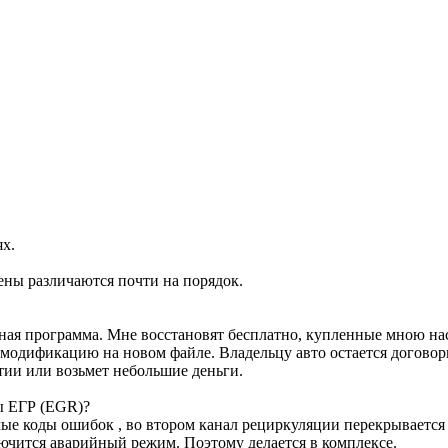
ях.
ены различаются почти на порядок.
ртная программа. Мне восстановят бесплатно, купленные мною н
м модификацию на новом файле. Владельцу авто остается договор
тии или возьмет небольшие деньги.
ы ЕГР (EGR)?
е коды ошибок , во втором канал рециркуляции перекрывается з
лючится аварийный режим. Поэтому делается в комплексе.