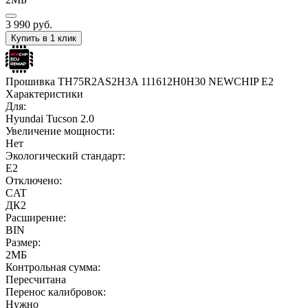
3 990
руб.
Купить в 1 клик
Прошивка TH75R2AS2H3A 111612H0H30 NEWCHIP E2
Характеристики
Для:
Hyundai Tucson 2.0
Увеличение мощности:
Нет
Экологический стандарт:
E2
Отключено:
CAT
ДК2
Расширение:
BIN
Размер:
2МБ
Контрольная сумма:
Пересчитана
Перенос калибровок:
Нужно