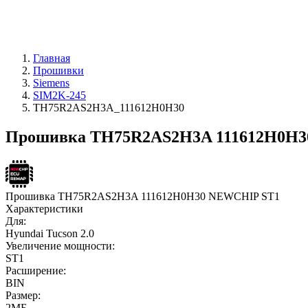
Главная
Прошивки
Siemens
SIM2K-245
TH75R2AS2H3A_111612H0H30
Прошивка TH75R2AS2H3A 111612H0H30
Прошивка TH75R2AS2H3A 111612H0H30 NEWCHIP ST1
Характеристики
Для:
Hyundai Tucson 2.0
Увеличение мощности:
ST1
Расширение:
BIN
Размер:
2МБ