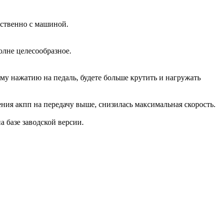
дственно с машиной.
олне целесообразное.
ому нажатию на педаль, будете больше крутить и нагружать
ения акпп на передачу выше, снизилась максимальная скорость.
на базе заводской версии.