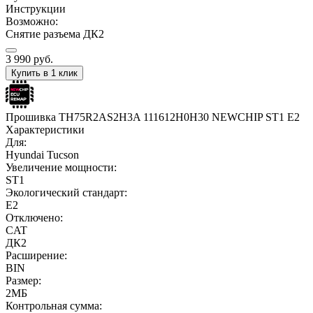
Инструкции
Возможно:
Снятие разъема ДК2
3 990
руб.
Купить в 1 клик
Прошивка TH75R2AS2H3A 111612H0H30 NEWCHIP ST1 E2
Характеристики
Для:
Hyundai Tucson
Увеличение мощности:
ST1
Экологический стандарт:
E2
Отключено:
CAT
ДК2
Расширение:
BIN
Размер:
2МБ
Контрольная сумма: