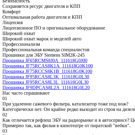
Безопасность
Сохраняется ресурс двигателя и КПП
Комфорт
Оптимальная работа двигателя и КПП
Лицензия
Лицензионное ПО и оригинальное оборудование
Широкий охват
Широкий охват марок и моделей авто
Профессионализм
Профессиональная команда специалистов
Прошивки для ЭБУ Siemens SIM2K-245
Прошивка JF65RCMS8J0A_111618G0J00
Прошивка JF75RCAS8K1A_111618G0K100
Прошивка JF75RCCS8K1B_111618G0K100
Прошивка JF95RCAS8L3K_111618G0L30
Прошивка JF95RCAS8L3L_111618G0L30
Прошивка JF9DPCAS8L2A_111618G0L20
Нас часто спрашивают
01
При удалении сажевого фильтра, катализатор тоже под нож?
Категорически нет. Он крайне редко выходит из строя на дизел
02
Как отличается рефлеш ЭБУ на радиорынке и в автосервисе? Ц
Примерно так, как фильм в кинотеатре от пиратской "вебки".
03