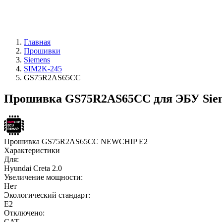
Главная
Прошивки
Siemens
SIM2K-245
GS75R2AS65CC
Прошивка GS75R2AS65CC для ЭБУ Sie
Прошивка GS75R2AS65CC NEWCHIP E2
Характеристики
Для:
Hyundai Creta 2.0
Увеличение мощности:
Нет
Экологический стандарт:
E2
Отключено:
CAT