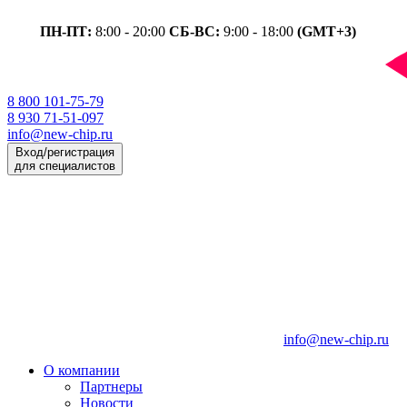
ПН-ПТ:
8:00 - 20:00
СБ-ВС:
9:00 - 18:00
(GMT+3)
8 800 101-75-79
8 930 71-51-097
info@new-chip.ru
Вход/регистрация
для специалистов
info@new-chip.ru
О компании
Партнеры
Новости