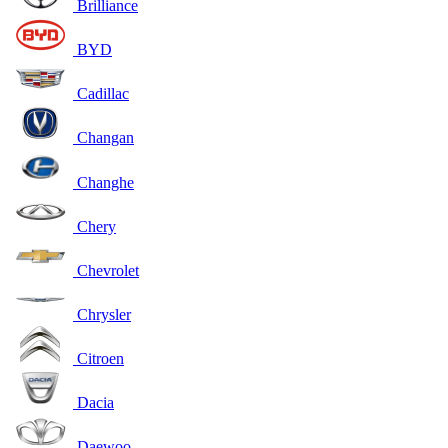
Brilliance
BYD
Cadillac
Changan
Changhe
Chery
Chevrolet
Chrysler
Citroen
Dacia
Daewoo