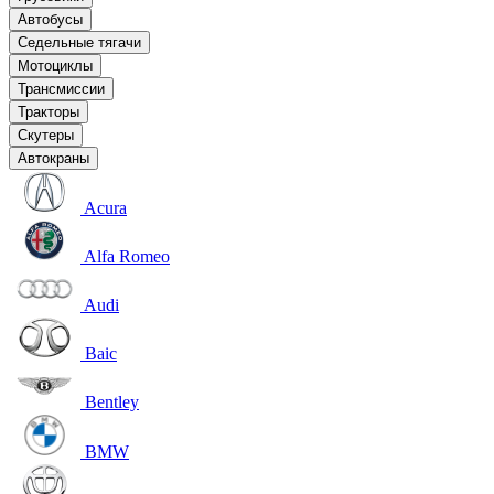
Автобусы
Седельные тягачи
Мотоциклы
Трансмиссии
Тракторы
Скутеры
Автокраны
Acura
Alfa Romeo
Audi
Baic
Bentley
BMW