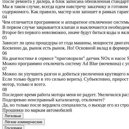
После ремонта у дилера, в блок записана обновленная станда
Мы в таком случае, всегда идем навстречу заказчику и готови
содержимого. Как правило, мастер или запишет в рамках гаран
04
Чем отличается программное и аппаратное отключение систем
В первом случае закрывается клапан и выключаются необходимы
Второе без первого невозможно, иначе будут биться коды и вк
05
Зависит ли цена процедуры от года машины, мощности двигател
Косвенно да, рынок есть рынок. Но! Основной вклад в формир
06
На диагностике в сервисе "приговорили" датчик NOx и насос S
Можно программно отключить систему Ad Blue (мочевина) с уп
07
Можно ли улучшить разгон и добиться увеличения крутящего м
Если только будете в это сильно верить). Субъективно, прирос
мотор, только и всего.
08
Последнее время работа мотора меня не радует. Увеличился рас
Подозреваю неисправный катализатор, отключите?
Да, но только после вердикта специалиста, о выходе его из стро
Прошивки по маркам автомобилей
Легковые
Лёгкие коммерческие
Грузовики