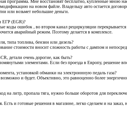
ртная программа. Мне восстановят бесплатно, купленные мною н
м модификацию на новом файле. Владельцу авто остается договор
тии или возьмет небольшие деньги.
ы ЕГР (EGR)?
е коды ошибок , во втором канал рециркуляции перекрывается з
лючится аварийный режим. Поэтому делается в комплексе.
я, типа топлива, бензин или дизель?
ование стоимости вносит сложность работы с дампом и непосре
CR, детали очень дорогие, как быть?
омянутыми элементами. Если без проезда в Европу, решение вп
омента, установкой обманки на электроннную педаль газа?
т возможно и будет. Объективно, это равноценно более энергичн
ход на литр, пропала тяга, нужно больше оборотов для переключ
я. Есть и готовые решения в магазине, легко сделаем и на заказ, 