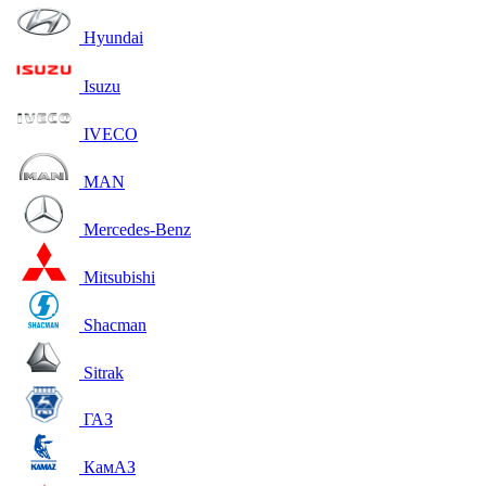
Hyundai
Isuzu
IVECO
MAN
Mercedes-Benz
Mitsubishi
Shacman
Sitrak
ГАЗ
КамАЗ