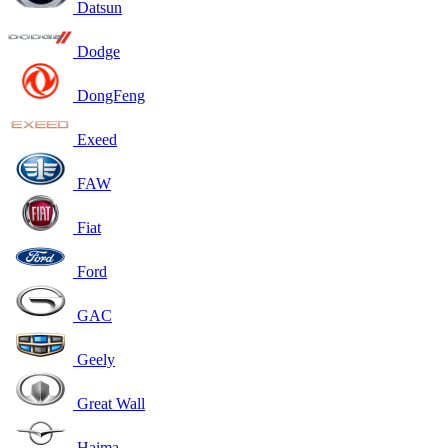
Datsun
Dodge
DongFeng
Exeed
FAW
Fiat
Ford
GAC
Geely
Great Wall
Haima