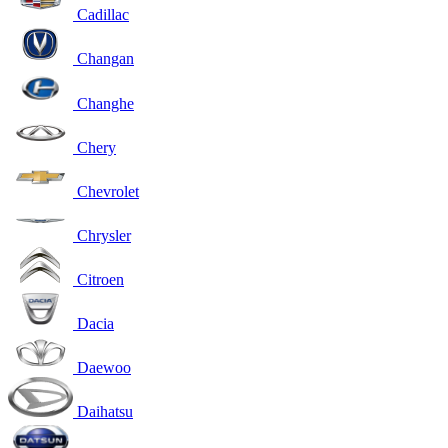
Cadillac
Changan
Changhe
Chery
Chevrolet
Chrysler
Citroen
Dacia
Daewoo
Daihatsu