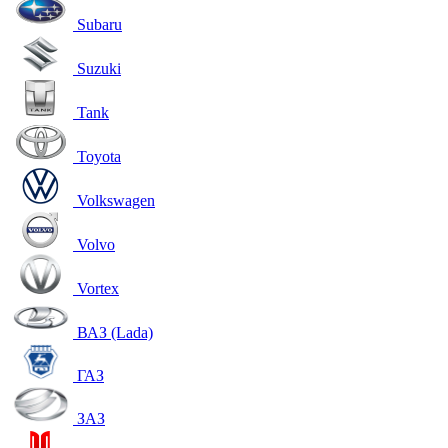
Subaru
Suzuki
Tank
Toyota
Volkswagen
Volvo
Vortex
ВАЗ (Lada)
ГАЗ
ЗАЗ