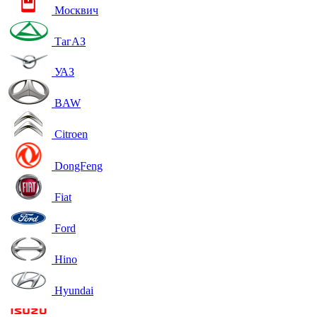
Москвич
ТагАЗ
УАЗ
BAW
Citroen
DongFeng
Fiat
Ford
Hino
Hyundai