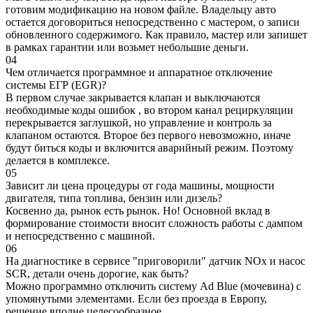
готовим модификацию на новом файле. Владельцу авто
остается договориться непосредственно с мастером, о записи
обновленного содержимого. Как правило, мастер или запишет
в рамках гарантии или возьмет небольшие деньги.
04
Чем отличается программное и аппаратное отключение
системы ЕГР (EGR)?
В первом случае закрывается клапан и выключаются
необходимые коды ошибок , во втором канал рециркуляции
перекрывается заглушкой, но управление и контроль за
клапаном остаются. Второе без первого невозможно, иначе
будут биться коды и включится аварийный режим. Поэтому
делается в комплексе.
05
Зависит ли цена процедуры от года машины, мощности
двигателя, типа топлива, бензин или дизель?
Косвенно да, рынок есть рынок. Но! Основной вклад в
формирование стоимости вносит сложность работы с дампом
и непосредственно с машиной.
06
На диагностике в сервисе "приговорили" датчик NOx и насос
SCR, детали очень дорогие, как быть?
Можно программно отключить систему Ad Blue (мочевина) с
упомянутыми элементами. Если без проезда в Европу,
решение вполне целесообразное.