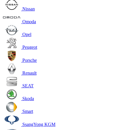
Nissan
Omoda
Opel
Peugeot
Porsche
Renault
SEAT
Skoda
Smart
SsangYong KGM