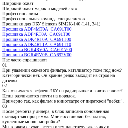
Широкий охват
Широкий охват марок и моделей авто
Профессионализм
Профессиональная команда специалистов
Прошивки для ЭБУ Siemens SIM2K-140 (141, 341)
Прошивка ADF4MT0A_CA691T00
Прошивка ADF4RT0A_CA691T00
Прошивка ADK4RT0A_CA691T00
Прошивка ADK4RT1A_CA691T10
Прошивка BGK4RV0A_CA691V00
Прошивка BGR4RV0B_CA692V00
Нас часто спрашивают
01
При удалении сажевого фильтра, катализатор тоже под нож?
Категорически нет. Он крайне редко выходит из строя на
дизелях.
02
Как отличается рефлеш ЭБУ на радиорынке и в автосервисе?
Цены различаются почти на порядок.
Примерно так, как фильм в кинотеатре от пиратской "вебки".
03
После ремонта у дилера, в блок записана обновленная
стандартная программа. Мне восстановят бесплатно,
купленные мною настройки?
Мы в таком случае, всегда идем навстречу заказчику и