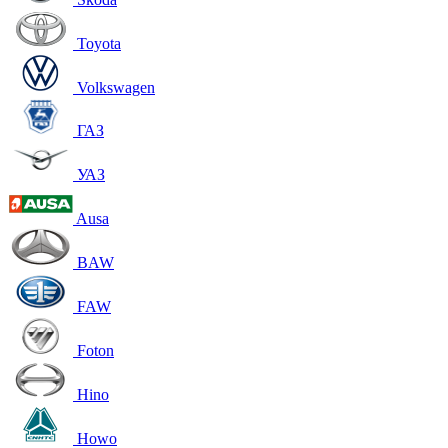
Toyota
Volkswagen
ГАЗ
УАЗ
Ausa
BAW
FAW
Foton
Hino
Howo