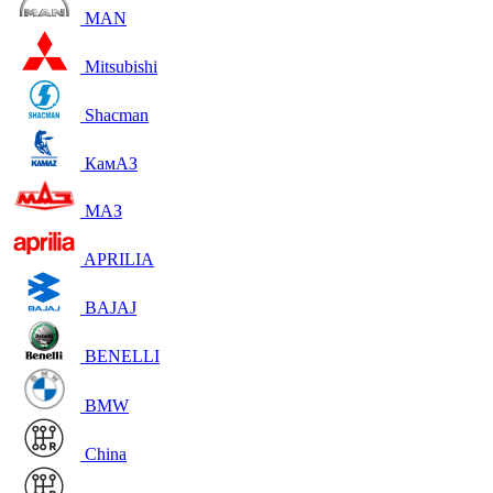
MAN
Mitsubishi
Shacman
КамАЗ
МАЗ
APRILIA
BAJAJ
BENELLI
BMW
China