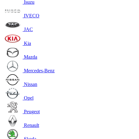
Isuzu
IVECO
JAC
Kia
Mazda
Mercedes-Benz
Nissan
Opel
Peugeot
Renault
Skoda