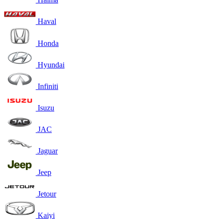
Haval
Honda
Hyundai
Infiniti
Isuzu
JAC
Jaguar
Jeep
Jetour
Kaiyi