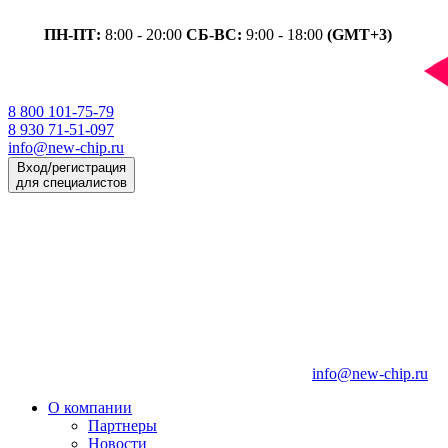
ПН-ПТ:
8:00 - 20:00
СБ-ВС:
9:00 - 18:00
(GMT+3)
8 800 101-75-79
8 930 71-51-097
info@new-chip.ru
Вход/регистрация
для специалистов
info@new-chip.ru
О компании
Партнеры
Новости