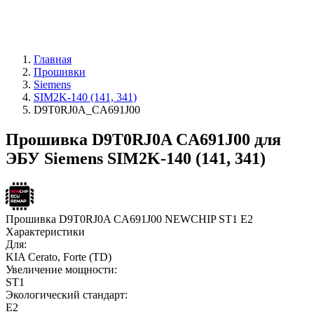
Главная
Прошивки
Siemens
SIM2K-140 (141, 341)
D9T0RJ0A_CA691J00
Прошивка D9T0RJ0A CA691J00 для
ЭБУ Siemens SIM2K-140 (141, 341)
Прошивка D9T0RJ0A CA691J00 NEWCHIP ST1 E2
Характеристики
Для:
KIA Cerato, Forte (TD)
Увеличение мощности:
ST1
Экологический стандарт:
E2