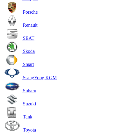
Porsche
Renault
SEAT
Skoda
Smart
SsangYong KGM
Subaru
Suzuki
Tank
Toyota