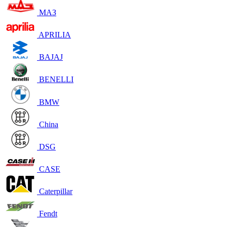
МАЗ
APRILIA
BAJAJ
BENELLI
BMW
China
DSG
CASE
Caterpillar
Fendt