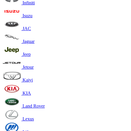
Infiniti
Isuzu
JAC
Jaguar
Jeep
Jetour
Kaiyi
KIA
Land Rover
Lexus