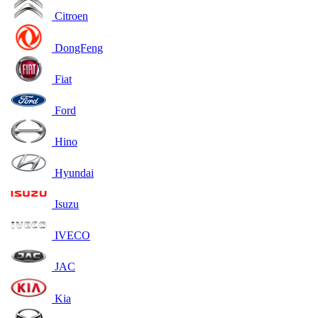
Citroen
DongFeng
Fiat
Ford
Hino
Hyundai
Isuzu
IVECO
JAC
Kia