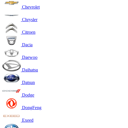
Chevrolet
Chrysler
Citroen
Dacia
Daewoo
Daihatsu
Datsun
Dodge
DongFeng
Exeed