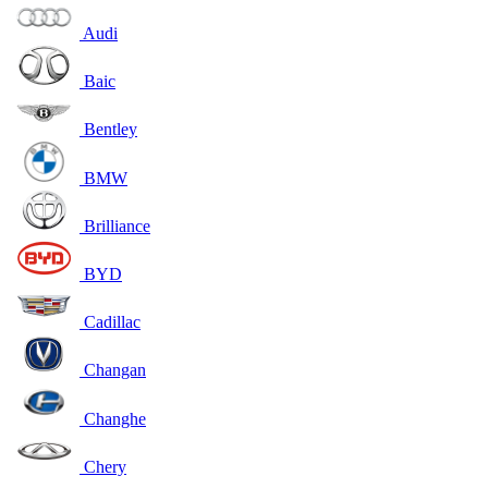
Audi
Baic
Bentley
BMW
Brilliance
BYD
Cadillac
Changan
Changhe
Chery