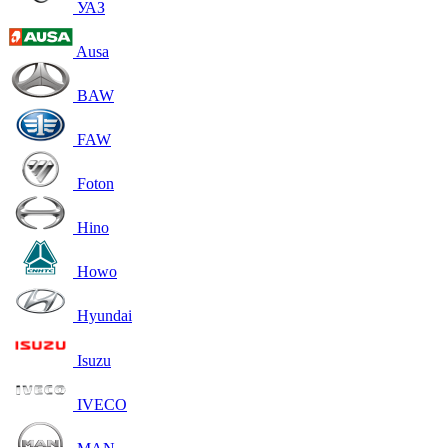
УАЗ
Ausa
BAW
FAW
Foton
Hino
Howo
Hyundai
Isuzu
IVECO