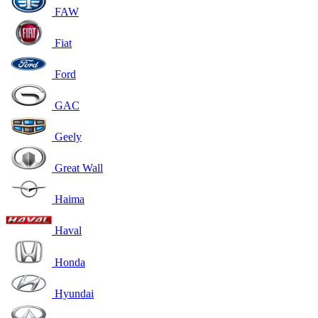
FAW
Fiat
Ford
GAC
Geely
Great Wall
Haima
Haval
Honda
Hyundai