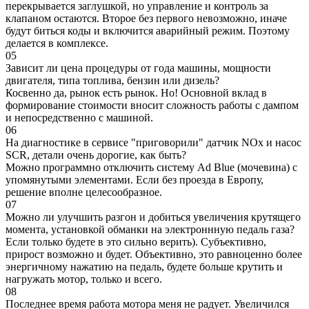
перекрывается заглушкой, но управление и контроль за
клапаном остаются. Второе без первого невозможно, иначе
будут биться коды и включится аварийный режим. Поэтому
делается в комплексе.
05
Зависит ли цена процедуры от года машины, мощности
двигателя, типа топлива, бензин или дизель?
Косвенно да, рынок есть рынок. Но! Основной вклад в
формирование стоимости вносит сложность работы с дампом
и непосредственно с машиной.
06
На диагностике в сервисе "приговорили" датчик NOx и насос
SCR, детали очень дорогие, как быть?
Можно программно отключить систему Ad Blue (мочевина) с
упомянутыми элементами. Если без проезда в Европу,
решение вполне целесообразное.
07
Можно ли улучшить разгон и добиться увеличения крутящего
момента, установкой обманки на электроннную педаль газа?
Если только будете в это сильно верить). Субъективно,
прирост возможно и будет. Объективно, это равноценно более
энергичному нажатию на педаль, будете больше крутить и
нагружать мотор, только и всего.
08
Последнее время работа мотора меня не радует. Увеличился