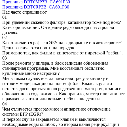
Прошивка DBT0MP3B_CA691P30
Прошивка DBT0RP3B_CA691P30
Нас часто спрашивают
01
При удалении сажевого фильтра, катализатор тоже под нож?
Категорически нет. Он крайне редко выходит из строя на
дизелях.
02
Как отличается рефлеш ЭБУ на радиорынке и в автосервисе?
Цены различаются почти на порядок.
Примерно так, как фильм в кинотеатре от пиратской "вебки".
03
После ремонта у дилера, в блок записана обновленная
стандартная программа. Мне восстановят бесплатно,
купленные мною настройки?
Мы в таком случае, всегда идем навстречу заказчику и
готовим модификацию на новом файле. Владельцу авто
остается договориться непосредственно с мастером, о записи
обновленного содержимого. Как правило, мастер или запишет
в рамках гарантии или возьмет небольшие деньги.
04
Чем отличается программное и аппаратное отключение
системы ЕГР (EGR)?
В первом случае закрывается клапан и выключаются
необходимые коды ошибок , во втором канал рециркуляции