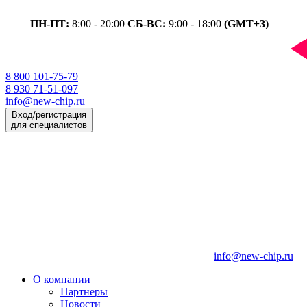
ПН-ПТ:
8:00 - 20:00
СБ-ВС:
9:00 - 18:00
(GMT+3)
8 800 101-75-79
8 930 71-51-097
info@new-chip.ru
Вход/регистрация
для специалистов
info@new-chip.ru
О компании
Партнеры
Новости