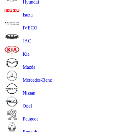
Hyundai
Isuzu
IVECO
JAC
Kia
Mazda
Mercedes-Benz
Nissan
Opel
Peugeot
Renault