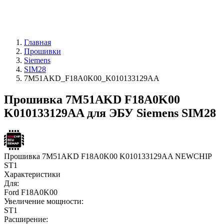
Главная
Прошивки
Siemens
SIM28
7M51AKD_F18A0K00_K010133129AA
Прошивка 7M51AKD F18A0K00
K010133129AA для ЭБУ Siemens SIM28
Прошивка 7M51AKD F18A0K00 K010133129AA NEWCHIP
ST1
Характеристики
Для:
Ford F18A0K00
Увеличение мощности:
ST1
Расширение: