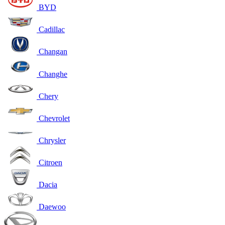
BYD
Cadillac
Changan
Changhe
Chery
Chevrolet
Chrysler
Citroen
Dacia
Daewoo