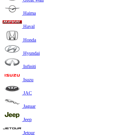
Haima
Haval
Honda
Hyundai
Infiniti
Isuzu
JAC
Jaguar
Jeep
Jetour