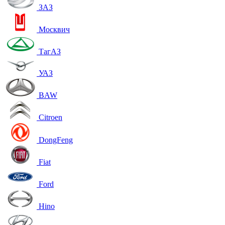
ЗАЗ
Москвич
ТагАЗ
УАЗ
BAW
Citroen
DongFeng
Fiat
Ford
Hino