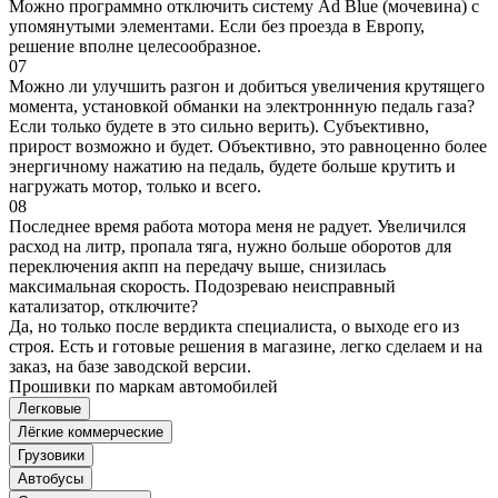
Можно программно отключить систему Ad Blue (мочевина) с
упомянутыми элементами. Если без проезда в Европу,
решение вполне целесообразное.
07
Можно ли улучшить разгон и добиться увеличения крутящего
момента, установкой обманки на электроннную педаль газа?
Если только будете в это сильно верить). Субъективно,
прирост возможно и будет. Объективно, это равноценно более
энергичному нажатию на педаль, будете больше крутить и
нагружать мотор, только и всего.
08
Последнее время работа мотора меня не радует. Увеличился
расход на литр, пропала тяга, нужно больше оборотов для
переключения акпп на передачу выше, снизилась
максимальная скорость. Подозреваю неисправный
катализатор, отключите?
Да, но только после вердикта специалиста, о выходе его из
строя. Есть и готовые решения в магазине, легко сделаем и на
заказ, на базе заводской версии.
Прошивки по маркам автомобилей
Легковые
Лёгкие коммерческие
Грузовики
Автобусы