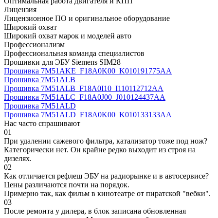
Оптимальная работа двигателя и КПП
Лицензия
Лицензионное ПО и оригинальное оборудование
Широкий охват
Широкий охват марок и моделей авто
Профессионализм
Профессиональная команда специалистов
Прошивки для ЭБУ Siemens SIM28
Прошивка 7M51AKE_F18A0K00_K010191775AA
Прошивка 7M51ALB
Прошивка 7M51ALB_F18A0I10_I110112712AA
Прошивка 7M51ALC_F18A0J00_J010124437AA
Прошивка 7M51ALD
Прошивка 7M51ALD_F18A0K00_K010133133AA
Нас часто спрашивают
01
При удалении сажевого фильтра, катализатор тоже под нож?
Категорически нет. Он крайне редко выходит из строя на
дизелях.
02
Как отличается рефлеш ЭБУ на радиорынке и в автосервисе?
Цены различаются почти на порядок.
Примерно так, как фильм в кинотеатре от пиратской "вебки".
03
После ремонта у дилера, в блок записана обновленная