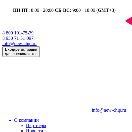
ПН-ПТ:
8:00 - 20:00
СБ-ВС:
9:00 - 18:00
(GMT+3)
8 800 101-75-79
8 930 71-51-097
info@new-chip.ru
Вход/регистрация
для специалистов
info@new-chip.ru
О компании
Партнеры
Новости