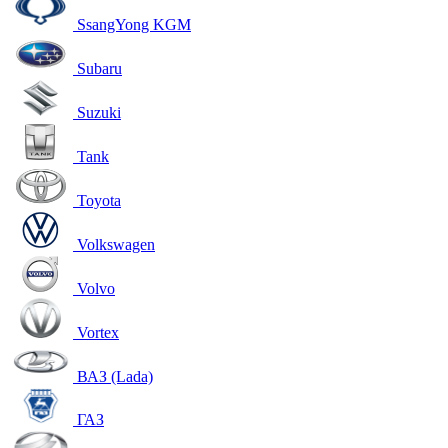
SsangYong KGM
Subaru
Suzuki
Tank
Toyota
Volkswagen
Volvo
Vortex
ВАЗ (Lada)
ГАЗ