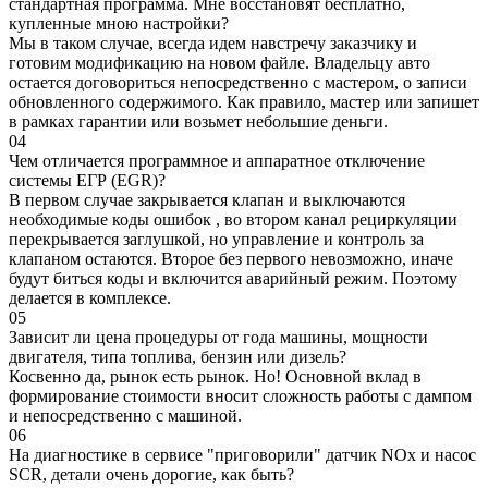
стандартная программа. Мне восстановят бесплатно,
купленные мною настройки?
Мы в таком случае, всегда идем навстречу заказчику и
готовим модификацию на новом файле. Владельцу авто
остается договориться непосредственно с мастером, о записи
обновленного содержимого. Как правило, мастер или запишет
в рамках гарантии или возьмет небольшие деньги.
04
Чем отличается программное и аппаратное отключение
системы ЕГР (EGR)?
В первом случае закрывается клапан и выключаются
необходимые коды ошибок , во втором канал рециркуляции
перекрывается заглушкой, но управление и контроль за
клапаном остаются. Второе без первого невозможно, иначе
будут биться коды и включится аварийный режим. Поэтому
делается в комплексе.
05
Зависит ли цена процедуры от года машины, мощности
двигателя, типа топлива, бензин или дизель?
Косвенно да, рынок есть рынок. Но! Основной вклад в
формирование стоимости вносит сложность работы с дампом
и непосредственно с машиной.
06
На диагностике в сервисе "приговорили" датчик NOx и насос
SCR, детали очень дорогие, как быть?