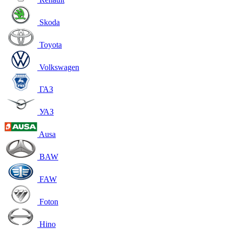
Skoda
Toyota
Volkswagen
ГАЗ
УАЗ
Ausa
BAW
FAW
Foton
Hino