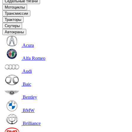
Седельные тягачи
Мотоциклы
Трансмиссии
Тракторы
Скутеры
Автокраны
Acura
Alfa Romeo
Audi
Baic
Bentley
BMW
Brilliance