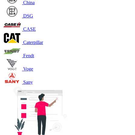
China
DSG
CASE
Caterpillar
Fendt
Voge
Sany