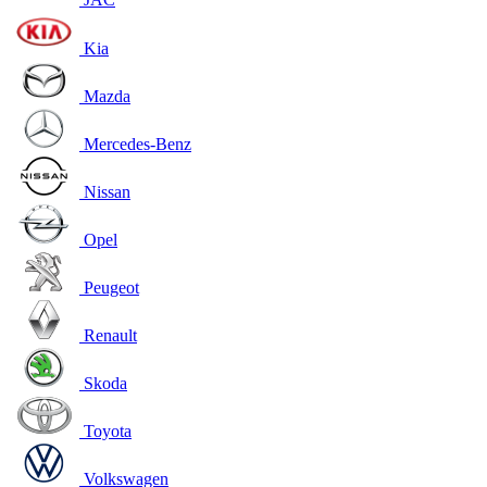
Kia
Mazda
Mercedes-Benz
Nissan
Opel
Peugeot
Renault
Skoda
Toyota
Volkswagen