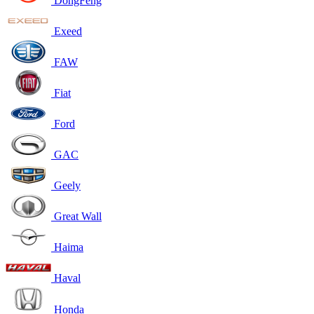
DongFeng
Exeed
FAW
Fiat
Ford
GAC
Geely
Great Wall
Haima
Haval
Honda