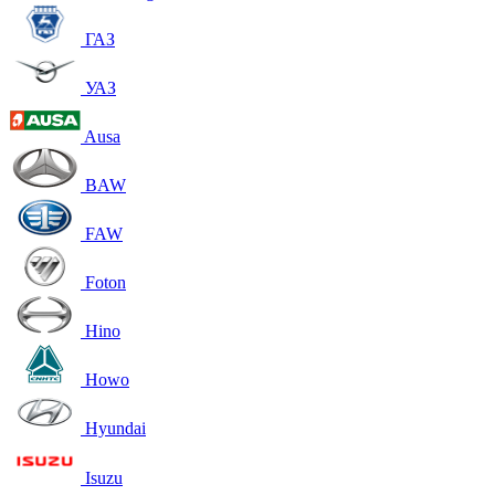
ГАЗ
УАЗ
Ausa
BAW
FAW
Foton
Hino
Howo
Hyundai
Isuzu