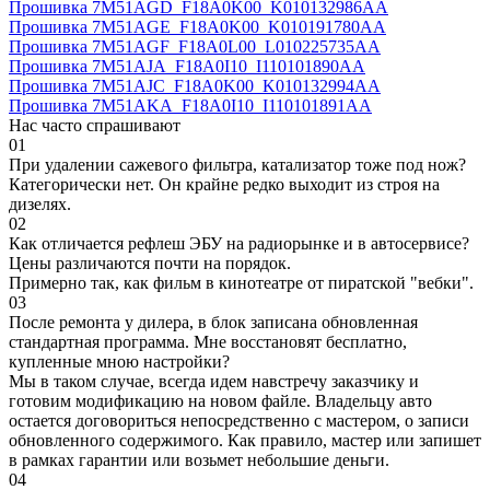
Прошивка 7M51AGD_F18A0K00_K010132986AA
Прошивка 7M51AGE_F18A0K00_K010191780AA
Прошивка 7M51AGF_F18A0L00_L010225735AA
Прошивка 7M51AJA_F18A0I10_I110101890AA
Прошивка 7M51AJC_F18A0K00_K010132994AA
Прошивка 7M51AKA_F18A0I10_I110101891AA
Нас часто спрашивают
01
При удалении сажевого фильтра, катализатор тоже под нож?
Категорически нет. Он крайне редко выходит из строя на
дизелях.
02
Как отличается рефлеш ЭБУ на радиорынке и в автосервисе?
Цены различаются почти на порядок.
Примерно так, как фильм в кинотеатре от пиратской "вебки".
03
После ремонта у дилера, в блок записана обновленная
стандартная программа. Мне восстановят бесплатно,
купленные мною настройки?
Мы в таком случае, всегда идем навстречу заказчику и
готовим модификацию на новом файле. Владельцу авто
остается договориться непосредственно с мастером, о записи
обновленного содержимого. Как правило, мастер или запишет
в рамках гарантии или возьмет небольшие деньги.
04