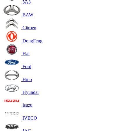
УАЗ
BAW
Citroen
DongFeng
Fiat
Ford
Hino
Hyundai
Isuzu
IVECO
JAC