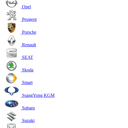
Opel
Peugeot
Porsche
Renault
SEAT
Skoda
Smart
SsangYong KGM
Subaru
Suzuki