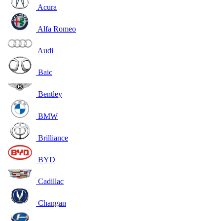
Acura
Alfa Romeo
Audi
Baic
Bentley
BMW
Brilliance
BYD
Cadillac
Changan