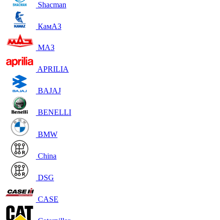
Shacman
КамАЗ
МАЗ
APRILIA
BAJAJ
BENELLI
BMW
China
DSG
CASE