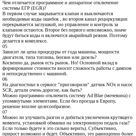
Чем отличается программное и аппаратное отключение
системы ЕГР (EGR)?
В первом случае закрывается клапан и выключаются
необходимые коды ошибок , во втором канал рециркуляции
перекрывается заглушкой, но управление и контроль за
клапаном остаются. Второе без первого невозможно, иначе
будут биться коды и включится аварийный режим. Поэтому
делается в комплексе.
05
Зависит ли цена процедуры от года машины, мощности
двигателя, типа топлива, бензин или дизель?
Косвенно да, рынок есть рынок. Но! Основной вклад в
формирование стоимости вносит сложность работы с дампом
и непосредственно с машиной.
06
На диагностике в сервисе "приговорили" датчик NOx и насос
SCR, детали очень дорогие, как быть?
Можно программно отключить систему Ad Blue (мочевина) с
упомянутыми элементами. Если без проезда в Европу,
решение вполне целесообразное.
07
Можно ли улучшить разгон и добиться увеличения крутящего
момента, установкой обманки на электроннную педаль газа?
Если только будете в это сильно верить). Субъективно,
прирост возможно и будет. Объективно, это равноценно более