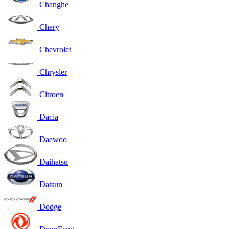
Changhe
Chery
Chevrolet
Chrysler
Citroen
Dacia
Daewoo
Daihatsu
Datsun
Dodge