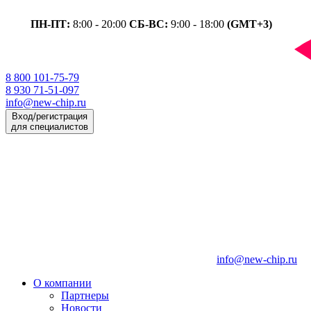
ПН-ПТ:
8:00 - 20:00
СБ-ВС:
9:00 - 18:00
(GMT+3)
8 800 101-75-79
8 930 71-51-097
info@new-chip.ru
Вход/регистрация
для специалистов
info@new-chip.ru
О компании
Партнеры
Новости