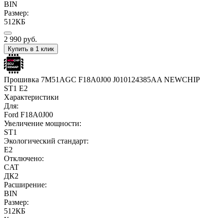
BIN
Размер:
512КБ
2 990
руб.
Купить в 1 клик
Прошивка 7M51AGC F18A0J00 J010124385AA NEWCHIP
ST1 E2
Характеристики
Для:
Ford F18A0J00
Увеличение мощности:
ST1
Экологический стандарт:
E2
Отключено:
CAT
ДК2
Расширение:
BIN
Размер:
512КБ