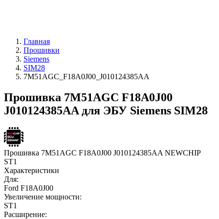
Главная
Прошивки
Siemens
SIM28
7M51AGC_F18A0J00_J010124385AA
Прошивка 7M51AGC F18A0J00
J010124385AA для ЭБУ Siemens SIM28
Прошивка 7M51AGC F18A0J00 J010124385AA NEWCHIP
ST1
Характеристики
Для:
Ford F18A0J00
Увеличение мощности:
ST1
Расширение: