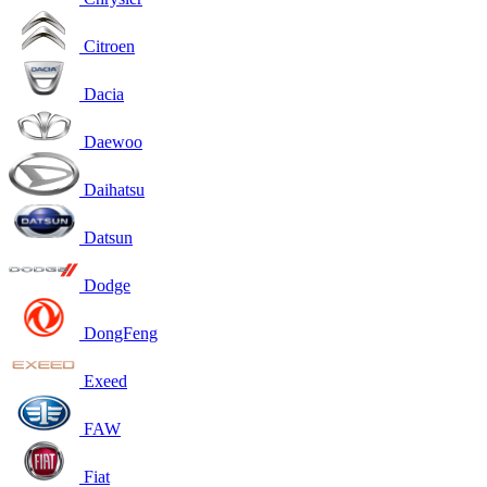
Citroen
Dacia
Daewoo
Daihatsu
Datsun
Dodge
DongFeng
Exeed
FAW
Fiat