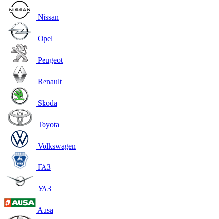
Nissan
Opel
Peugeot
Renault
Skoda
Toyota
Volkswagen
ГАЗ
УАЗ
Ausa