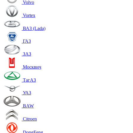
Volvo
Vortex
ВАЗ (Lada)
ГАЗ
ЗАЗ
Москвич
ТагАЗ
УАЗ
BAW
Citroen
DongFeng