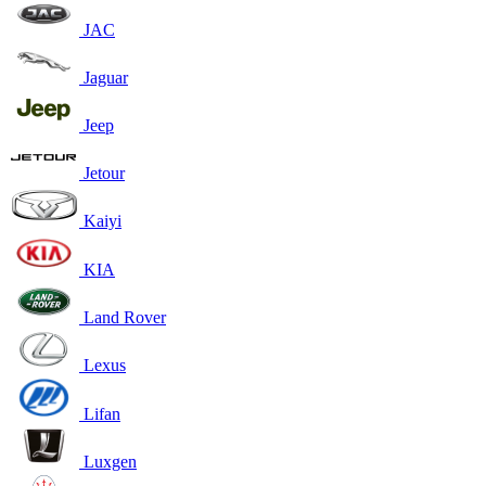
JAC
Jaguar
Jeep
Jetour
Kaiyi
KIA
Land Rover
Lexus
Lifan
Luxgen