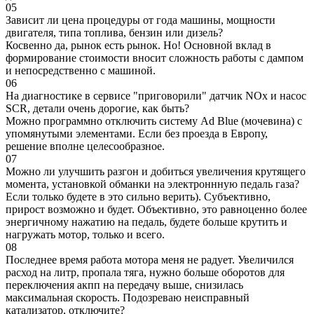
05
Зависит ли цена процедуры от года машины, мощности
двигателя, типа топлива, бензин или дизель?
Косвенно да, рынок есть рынок. Но! Основной вклад в
формирование стоимости вносит сложность работы с дампом
и непосредственно с машиной.
06
На диагностике в сервисе "приговорили" датчик NOx и насос
SCR, детали очень дорогие, как быть?
Можно программно отключить систему Ad Blue (мочевина) с
упомянутыми элементами. Если без проезда в Европу,
решение вполне целесообразное.
07
Можно ли улучшить разгон и добиться увеличения крутящего
момента, установкой обманки на электроннную педаль газа?
Если только будете в это сильно верить). Субъективно,
прирост возможно и будет. Объективно, это равноценно более
энергичному нажатию на педаль, будете больше крутить и
нагружать мотор, только и всего.
08
Последнее время работа мотора меня не радует. Увеличился
расход на литр, пропала тяга, нужно больше оборотов для
переключения акпп на передачу выше, снизилась
максимальная скорость. Подозреваю неисправный
катализатор, отключите?