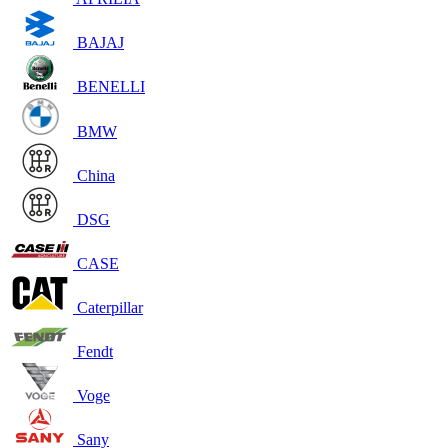
BAJAJ
BENELLI
BMW
China
DSG
CASE
Caterpillar
Fendt
Voge
Sany