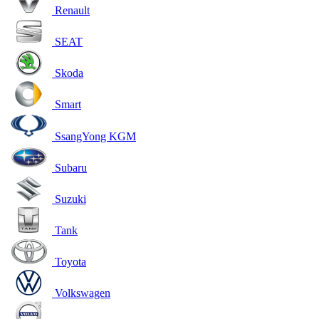
Renault
SEAT
Skoda
Smart
SsangYong KGM
Subaru
Suzuki
Tank
Toyota
Volkswagen