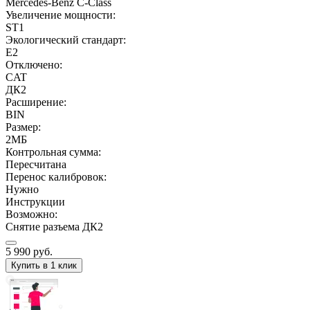
Mercedes-Benz C-Class
Увеличение мощности:
ST1
Экологический стандарт:
E2
Отключено:
CAT
ДК2
Расширение:
BIN
Размер:
2МБ
Контрольная сумма:
Пересчитана
Перенос калибровок:
Нужно
Инструкции
Возможно:
Снятие разъема ДК2
5 990
руб.
Купить в 1 клик