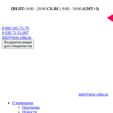
ПН-ПТ:
8:00 - 20:00
СБ-ВС:
9:00 - 18:00
(GMT+3)
8 800 101-75-79
8 930 71-51-097
info@new-chip.ru
Вход/регистрация
для специалистов
info@new-chip.ru
О компании
Партнеры
Новости