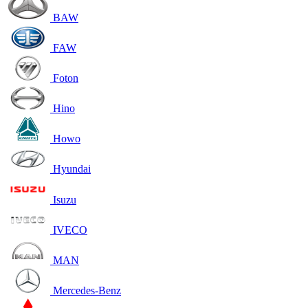
BAW
FAW
Foton
Hino
Howo
Hyundai
Isuzu
IVECO
MAN
Mercedes-Benz