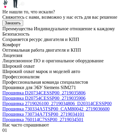
Не нашли то, что искали?
Свяжитесь с нами, возможно у нас есть для вас решение
Заказать
Преимущества
Индивидуальное отношение к каждому
Безопасность
Сохраняется ресурс двигателя и КПП
Комфорт
Оптимальная работа двигателя и КПП
Лицензия
Лицензионное ПО и оригинальное оборудование
Широкий охват
Широкий охват марок и моделей авто
Профессионализм
Профессиональная команда специалистов
Прошивки для ЭБУ Siemens SIM271
Прошивка D20734CESSP00_2719035806
Прошивка D20754CESSP00_2719035906
Прошивка 2719026100_2719034806_D20314CESSP00
Прошивка 730334A5TSP00_CAM80042_2719036600
Прошивка 730734A7TSP00_2719034101
Прошивка 760114C7SSP00_2719034501
Нас часто спрашивают
01