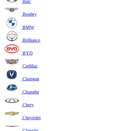
Baic
Bentley
BMW
Brilliance
BYD
Cadillac
Changan
Changhe
Chery
Chevrolet
Chrysler