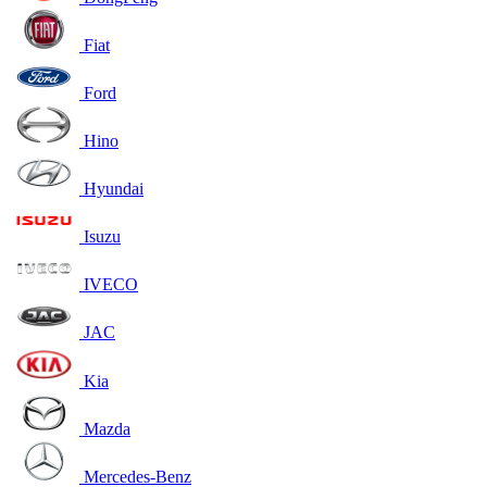
Fiat
Ford
Hino
Hyundai
Isuzu
IVECO
JAC
Kia
Mazda
Mercedes-Benz