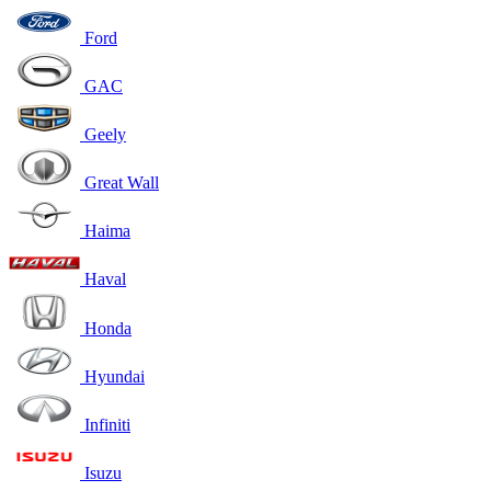
Ford
GAC
Geely
Great Wall
Haima
Haval
Honda
Hyundai
Infiniti
Isuzu