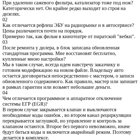
При удалении сажевого фильтра, катализатор тоже под нож?
Категорически нет. Он крайне редко выходит из строя на
дизелях.
02
Как отличается рефлеш ЭБУ на радиорынке и в автосервисе?
Цены различаются почти на порядок.
Примерно так, как фильм в кинотеатре от пиратской "вебки".
03
После ремонта у дилера, в блок записана обновленная
стандартная программа. Мне восстановят бесплатно,
купленные мною настройки?
Мы в таком случае, всегда идем навстречу заказчику и
готовим модификацию на новом файле. Владельцу авто
остается договориться непосредственно с мастером, о записи
обновленного содержимого. Как правило, мастер или запишет
в рамках гарантии или возьмет небольшие деньги.
04
Чем отличается программное и аппаратное отключение
системы ЕГР (EGR)?
В первом случае закрывается клапан и выключаются
необходимые коды ошибок , во втором канал рециркуляции
перекрывается заглушкой, но управление и контроль за
клапаном остаются. Второе без первого невозможно, иначе
будут биться коды и включится аварийный режим. Поэтому
делается в комплексе.