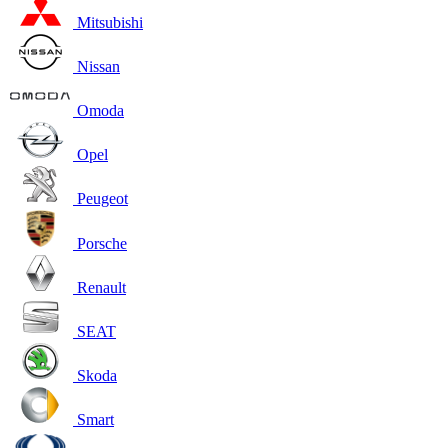
Mitsubishi
Nissan
Omoda
Opel
Peugeot
Porsche
Renault
SEAT
Skoda
Smart