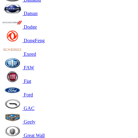
Datsun
Dodge
DongFeng
Exeed
FAW
Fiat
Ford
GAC
Geely
Great Wall