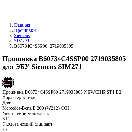
Главная
Прошивки
Siemens
SIM271
B60734C4SSP00_2719035805
Прошивка B60734C4SSP00 2719035805
для ЭБУ Siemens SIM271
Прошивка B60734C4SSP00 2719035805 NEWCHIP ST1 E2
Характеристики
Для:
Mercedes-Benz E 200 (W212) CGI
Увеличение мощности:
ST1
Экологический стандарт:
E2