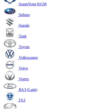
SsangYong KGM
Subaru
Suzuki
Tank
Toyota
Volkswagen
Volvo
Vortex
ВАЗ (Lada)
ГАЗ