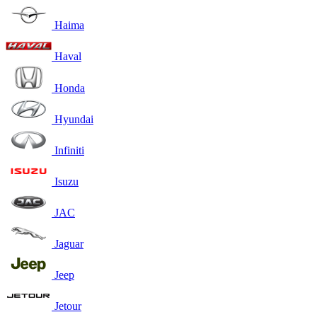
Haima
Haval
Honda
Hyundai
Infiniti
Isuzu
JAC
Jaguar
Jeep
Jetour