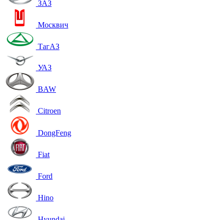
ЗАЗ
Москвич
ТагАЗ
УАЗ
BAW
Citroen
DongFeng
Fiat
Ford
Hino
Hyundai