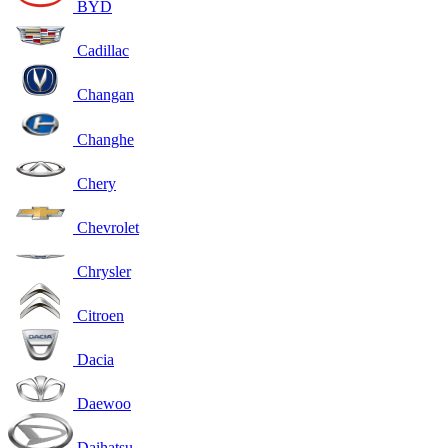
BYD
Cadillac
Changan
Changhe
Chery
Chevrolet
Chrysler
Citroen
Dacia
Daewoo
Daihatsu