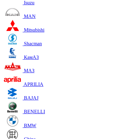
Isuzu
MAN
Mitsubishi
Shacman
КамАЗ
МАЗ
APRILIA
BAJAJ
BENELLI
BMW