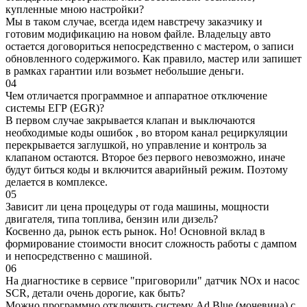
купленные мною настройки?
Мы в таком случае, всегда идем навстречу заказчику и
готовим модификацию на новом файле. Владельцу авто
остается договориться непосредственно с мастером, о записи
обновленного содержимого. Как правило, мастер или запишет
в рамках гарантии или возьмет небольшие деньги.
04
Чем отличается программное и аппаратное отключение
системы ЕГР (EGR)?
В первом случае закрывается клапан и выключаются
необходимые коды ошибок , во втором канал рециркуляции
перекрывается заглушкой, но управление и контроль за
клапаном остаются. Второе без первого невозможно, иначе
будут биться коды и включится аварийный режим. Поэтому
делается в комплексе.
05
Зависит ли цена процедуры от года машины, мощности
двигателя, типа топлива, бензин или дизель?
Косвенно да, рынок есть рынок. Но! Основной вклад в
формирование стоимости вносит сложность работы с дампом
и непосредственно с машиной.
06
На диагностике в сервисе "приговорили" датчик NOx и насос
SCR, детали очень дорогие, как быть?
Можно программно отключить систему Ad Blue (мочевина) с