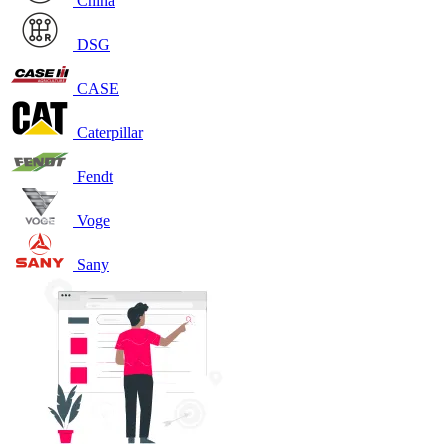
China
DSG
CASE
Caterpillar
Fendt
Voge
Sany