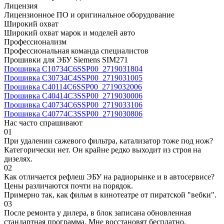
Лицензия
Лицензионное ПО и оригинальное оборудование
Широкий охват
Широкий охват марок и моделей авто
Профессионализм
Профессиональная команда специалистов
Прошивки для ЭБУ Siemens SIM271
Прошивка C10734C6SSP00_2719031804
Прошивка C30734C4SSP00_2719031005
Прошивка C40114C6SSP00_2719032006
Прошивка C40414C3SSP00_2719030006
Прошивка C40734C6SSP00_2719033106
Прошивка C40774C3SSP00_2719030806
Нас часто спрашивают
01
При удалении сажевого фильтра, катализатор тоже под нож?
Категорически нет. Он крайне редко выходит из строя на
дизелях.
02
Как отличается рефлеш ЭБУ на радиорынке и в автосервисе?
Цены различаются почти на порядок.
Примерно так, как фильм в кинотеатре от пиратской "вебки".
03
После ремонта у дилера, в блок записана обновленная
стандартная программа. Мне восстановят бесплатно,