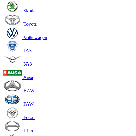
Skoda
Toyota
Volkswagen
ГАЗ
УАЗ
Ausa
BAW
FAW
Foton
Hino