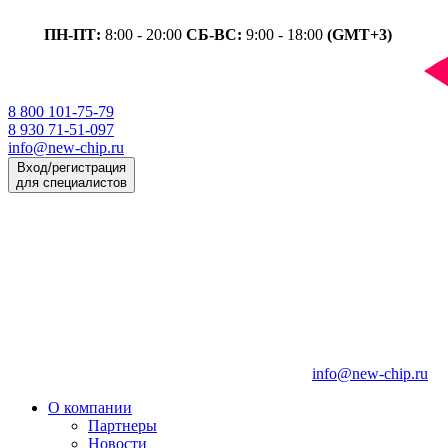
ПН-ПТ:
8:00 - 20:00
СБ-ВС:
9:00 - 18:00
(GMT+3)
8 800 101-75-79
8 930 71-51-097
info@new-chip.ru
Вход/регистрация
для специалистов
info@new-chip.ru
О компании
Партнеры
Новости