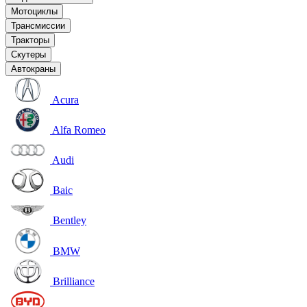
Мотоциклы
Трансмиссии
Тракторы
Скутеры
Автокраны
Acura
Alfa Romeo
Audi
Baic
Bentley
BMW
Brilliance