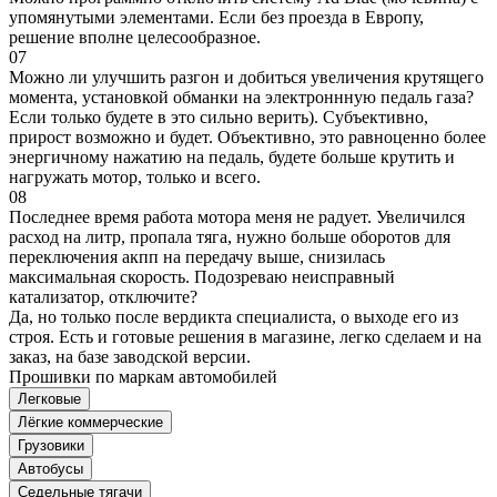
упомянутыми элементами. Если без проезда в Европу,
решение вполне целесообразное.
07
Можно ли улучшить разгон и добиться увеличения крутящего
момента, установкой обманки на электроннную педаль газа?
Если только будете в это сильно верить). Субъективно,
прирост возможно и будет. Объективно, это равноценно более
энергичному нажатию на педаль, будете больше крутить и
нагружать мотор, только и всего.
08
Последнее время работа мотора меня не радует. Увеличился
расход на литр, пропала тяга, нужно больше оборотов для
переключения акпп на передачу выше, снизилась
максимальная скорость. Подозреваю неисправный
катализатор, отключите?
Да, но только после вердикта специалиста, о выходе его из
строя. Есть и готовые решения в магазине, легко сделаем и на
заказ, на базе заводской версии.
Прошивки по маркам автомобилей
Легковые
Лёгкие коммерческие
Грузовики
Автобусы
Седельные тягачи