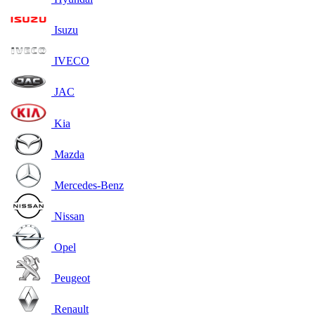
Isuzu
IVECO
JAC
Kia
Mazda
Mercedes-Benz
Nissan
Opel
Peugeot
Renault