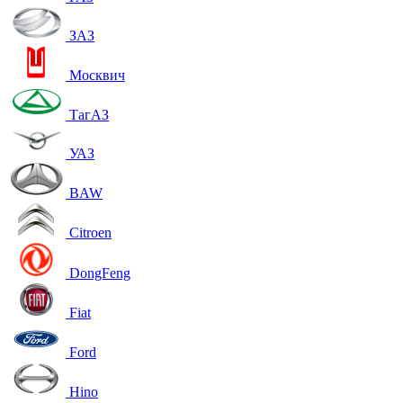
ЗАЗ
Москвич
ТагАЗ
УАЗ
BAW
Citroen
DongFeng
Fiat
Ford
Hino