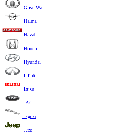
Great Wall
Haima
Haval
Honda
Hyundai
Infiniti
Isuzu
JAC
Jaguar
Jeep