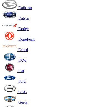
Daihatsu
Datsun
Dodge
DongFeng
Exeed
FAW
Fiat
Ford
GAC
Geely