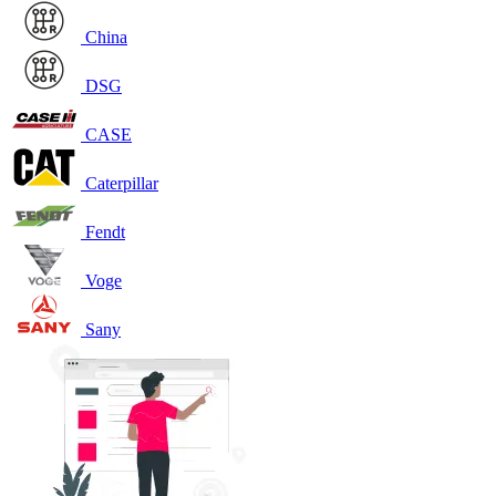
China
DSG
CASE
Caterpillar
Fendt
Voge
Sany