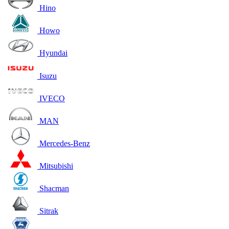
Hino
Howo
Hyundai
Isuzu
IVECO
MAN
Mercedes-Benz
Mitsubishi
Shacman
Sitrak