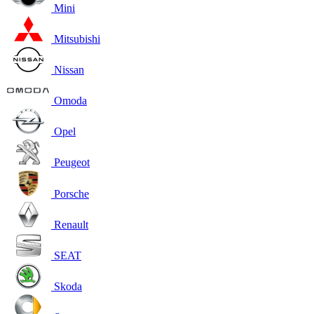
Mini
Mitsubishi
Nissan
Omoda
Opel
Peugeot
Porsche
Renault
SEAT
Skoda