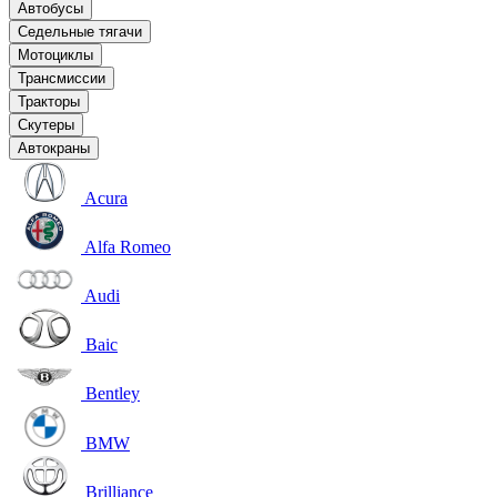
Автобусы
Седельные тягачи
Мотоциклы
Трансмиссии
Тракторы
Скутеры
Автокраны
Acura
Alfa Romeo
Audi
Baic
Bentley
BMW
Brilliance