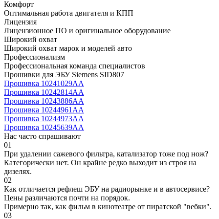
Комфорт
Оптимальная работа двигателя и КПП
Лицензия
Лицензионное ПО и оригинальное оборудование
Широкий охват
Широкий охват марок и моделей авто
Профессионализм
Профессиональная команда специалистов
Прошивки для ЭБУ Siemens SID807
Прошивка 10241029AA
Прошивка 10242814AA
Прошивка 10243886AA
Прошивка 10244961AA
Прошивка 10244973AA
Прошивка 10245639AA
Нас часто спрашивают
01
При удалении сажевого фильтра, катализатор тоже под нож?
Категорически нет. Он крайне редко выходит из строя на
дизелях.
02
Как отличается рефлеш ЭБУ на радиорынке и в автосервисе?
Цены различаются почти на порядок.
Примерно так, как фильм в кинотеатре от пиратской "вебки".
03