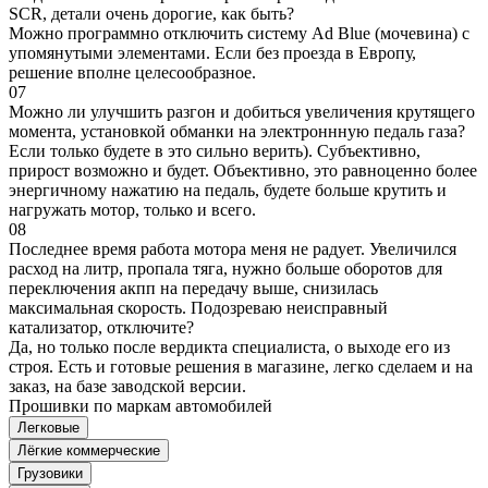
SCR, детали очень дорогие, как быть?
Можно программно отключить систему Ad Blue (мочевина) с
упомянутыми элементами. Если без проезда в Европу,
решение вполне целесообразное.
07
Можно ли улучшить разгон и добиться увеличения крутящего
момента, установкой обманки на электроннную педаль газа?
Если только будете в это сильно верить). Субъективно,
прирост возможно и будет. Объективно, это равноценно более
энергичному нажатию на педаль, будете больше крутить и
нагружать мотор, только и всего.
08
Последнее время работа мотора меня не радует. Увеличился
расход на литр, пропала тяга, нужно больше оборотов для
переключения акпп на передачу выше, снизилась
максимальная скорость. Подозреваю неисправный
катализатор, отключите?
Да, но только после вердикта специалиста, о выходе его из
строя. Есть и готовые решения в магазине, легко сделаем и на
заказ, на базе заводской версии.
Прошивки по маркам автомобилей
Легковые
Лёгкие коммерческие
Грузовики