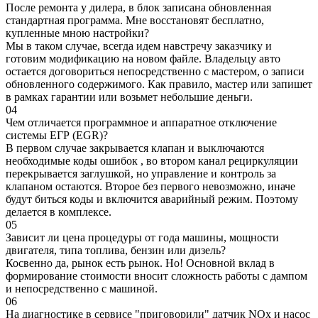
После ремонта у дилера, в блок записана обновленная
стандартная программа. Мне восстановят бесплатно,
купленные мною настройки?
Мы в таком случае, всегда идем навстречу заказчику и
готовим модификацию на новом файле. Владельцу авто
остается договориться непосредственно с мастером, о записи
обновленного содержимого. Как правило, мастер или запишет
в рамках гарантии или возьмет небольшие деньги.
04
Чем отличается программное и аппаратное отключение
системы ЕГР (EGR)?
В первом случае закрывается клапан и выключаются
необходимые коды ошибок , во втором канал рециркуляции
перекрывается заглушкой, но управление и контроль за
клапаном остаются. Второе без первого невозможно, иначе
будут биться коды и включится аварийный режим. Поэтому
делается в комплексе.
05
Зависит ли цена процедуры от года машины, мощности
двигателя, типа топлива, бензин или дизель?
Косвенно да, рынок есть рынок. Но! Основной вклад в
формирование стоимости вносит сложность работы с дампом
и непосредственно с машиной.
06
На диагностике в сервисе "приговорили" датчик NOx и насос