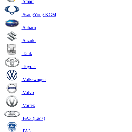
Smart
SsangYong KGM
Subaru
Suzuki
Tank
Toyota
Volkswagen
Volvo
Vortex
ВАЗ (Lada)
ГАЗ