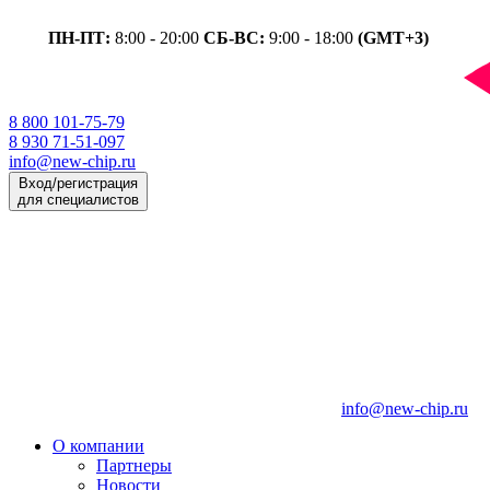
ПН-ПТ:
8:00 - 20:00
СБ-ВС:
9:00 - 18:00
(GMT+3)
8 800 101-75-79
8 930 71-51-097
info@new-chip.ru
Вход/регистрация
для специалистов
info@new-chip.ru
О компании
Партнеры
Новости