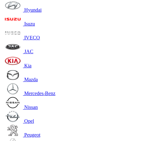
Hyundai
Isuzu
IVECO
JAC
Kia
Mazda
Mercedes-Benz
Nissan
Opel
Peugeot