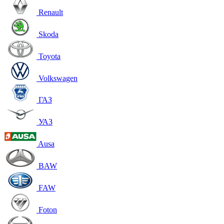
Renault
Skoda
Toyota
Volkswagen
ГАЗ
УАЗ
Ausa
BAW
FAW
Foton