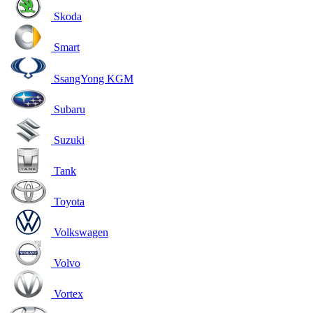
Skoda
Smart
SsangYong KGM
Subaru
Suzuki
Tank
Toyota
Volkswagen
Volvo
Vortex