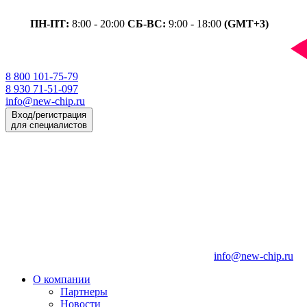
ПН-ПТ:
8:00 - 20:00
СБ-ВС:
9:00 - 18:00
(GMT+3)
8 800 101-75-79
8 930 71-51-097
info@new-chip.ru
Вход/регистрация
для специалистов
info@new-chip.ru
О компании
Партнеры
Новости