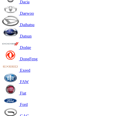
Dacia
Daewoo
Daihatsu
Datsun
Dodge
DongFeng
Exeed
FAW
Fiat
Ford
GAC