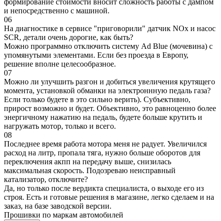
формирование стоимости вносит сложность работы с дампом
и непосредственно с машиной.
06
На диагностике в сервисе "приговорили" датчик NOx и насос
SCR, детали очень дорогие, как быть?
Можно программно отключить систему Ad Blue (мочевина) с
упомянутыми элементами. Если без проезда в Европу,
решение вполне целесообразное.
07
Можно ли улучшить разгон и добиться увеличения крутящего
момента, установкой обманки на электроннную педаль газа?
Если только будете в это сильно верить). Субъективно,
прирост возможно и будет. Объективно, это равноценно более
энергичному нажатию на педаль, будете больше крутить и
нагружать мотор, только и всего.
08
Последнее время работа мотора меня не радует. Увеличился
расход на литр, пропала тяга, нужно больше оборотов для
переключения акпп на передачу выше, снизилась
максимальная скорость. Подозреваю неисправный
катализатор, отключите?
Да, но только после вердикта специалиста, о выходе его из
строя. Есть и готовые решения в магазине, легко сделаем и на
заказ, на базе заводской версии.
Прошивки по маркам автомобилей