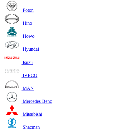
Foton
Hino
Howo
Hyundai
Isuzu
IVECO
MAN
Mercedes-Benz
Mitsubishi
Shacman