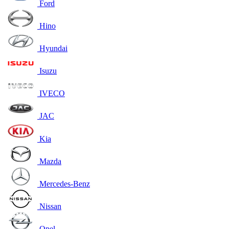
Ford
Hino
Hyundai
Isuzu
IVECO
JAC
Kia
Mazda
Mercedes-Benz
Nissan
Opel