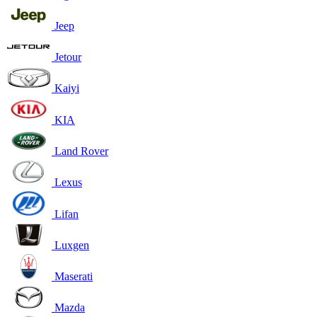
Jeep
Jetour
Kaiyi
KIA
Land Rover
Lexus
Lifan
Luxgen
Maserati
Mazda