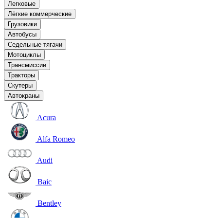
Легковые
Лёгкие коммерческие
Грузовики
Автобусы
Седельные тягачи
Мотоциклы
Трансмиссии
Тракторы
Скутеры
Автокраны
Acura
Alfa Romeo
Audi
Baic
Bentley