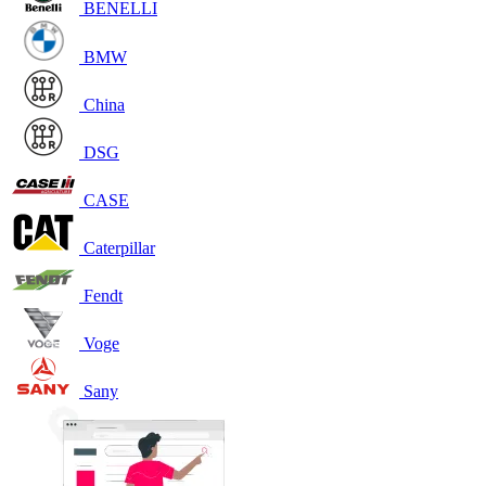
BENELLI
BMW
China
DSG
CASE
Caterpillar
Fendt
Voge
Sany