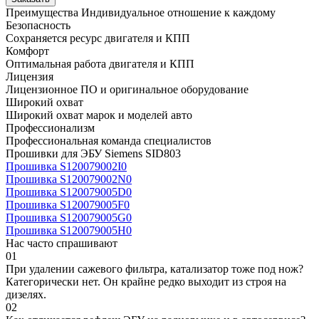
Преимущества
Индивидуальное отношение к каждому
Безопасность
Сохраняется ресурс двигателя и КПП
Комфорт
Оптимальная работа двигателя и КПП
Лицензия
Лицензионное ПО и оригинальное оборудование
Широкий охват
Широкий охват марок и моделей авто
Профессионализм
Профессиональная команда специалистов
Прошивки для ЭБУ Siemens SID803
Прошивка S120079002I0
Прошивка S120079002N0
Прошивка S120079005D0
Прошивка S120079005F0
Прошивка S120079005G0
Прошивка S120079005H0
Нас часто спрашивают
01
При удалении сажевого фильтра, катализатор тоже под нож?
Категорически нет. Он крайне редко выходит из строя на
дизелях.
02