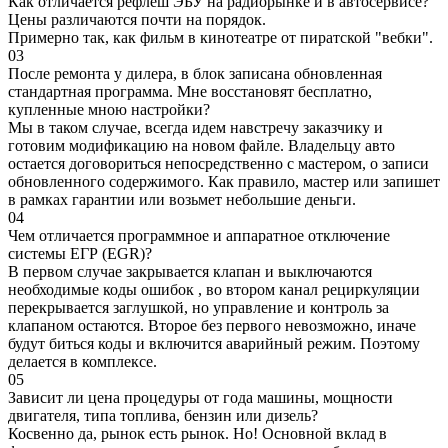
Как отличается рефлеш ЭБУ на радиорынке и в автосервисе?
Цены различаются почти на порядок.
Примерно так, как фильм в кинотеатре от пиратской "вебки".
03
После ремонта у дилера, в блок записана обновленная
стандартная программа. Мне восстановят бесплатно,
купленные мною настройки?
Мы в таком случае, всегда идем навстречу заказчику и
готовим модификацию на новом файле. Владельцу авто
остается договориться непосредственно с мастером, о записи
обновленного содержимого. Как правило, мастер или запишет
в рамках гарантии или возьмет небольшие деньги.
04
Чем отличается программное и аппаратное отключение
системы ЕГР (EGR)?
В первом случае закрывается клапан и выключаются
необходимые коды ошибок , во втором канал рециркуляции
перекрывается заглушкой, но управление и контроль за
клапаном остаются. Второе без первого невозможно, иначе
будут биться коды и включится аварийный режим. Поэтому
делается в комплексе.
05
Зависит ли цена процедуры от года машины, мощности
двигателя, типа топлива, бензин или дизель?
Косвенно да, рынок есть рынок. Но! Основной вклад в