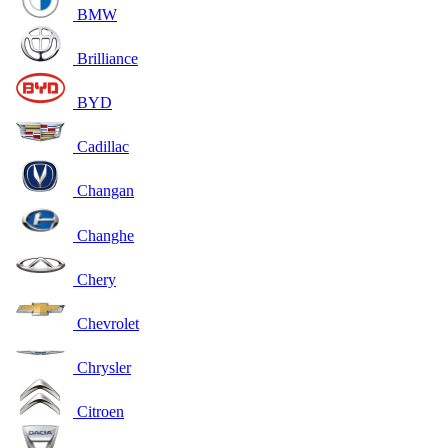
BMW
Brilliance
BYD
Cadillac
Changan
Changhe
Chery
Chevrolet
Chrysler
Citroen