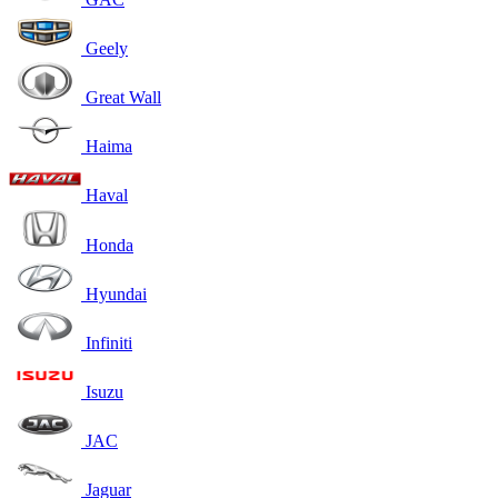
Geely
Great Wall
Haima
Haval
Honda
Hyundai
Infiniti
Isuzu
JAC
Jaguar