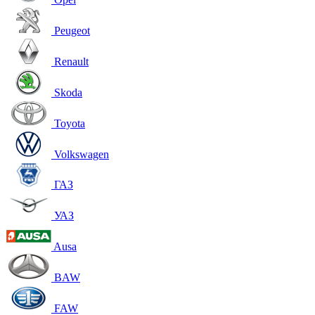
Peugeot
Renault
Skoda
Toyota
Volkswagen
ГАЗ
УАЗ
Ausa
BAW
FAW