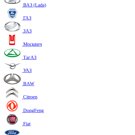
ВАЗ (Lada)
ГАЗ
ЗАЗ
Москвич
ТагАЗ
УАЗ
BAW
Citroen
DongFeng
Fiat