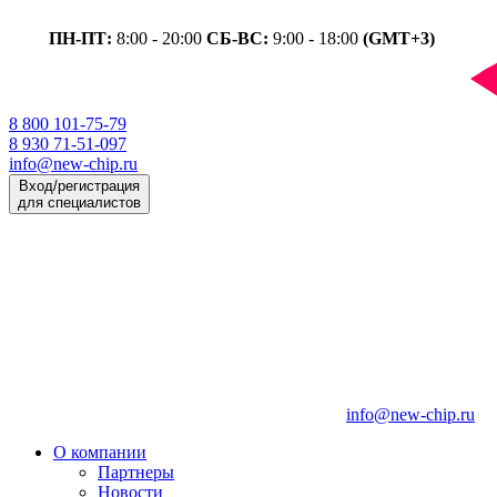
ПН-ПТ:
8:00 - 20:00
СБ-ВС:
9:00 - 18:00
(GMT+3)
8 800 101-75-79
8 930 71-51-097
info@new-chip.ru
Вход/регистрация
для специалистов
info@new-chip.ru
О компании
Партнеры
Новости