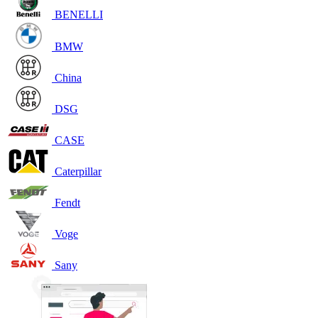
BENELLI
BMW
China
DSG
CASE
Caterpillar
Fendt
Voge
Sany