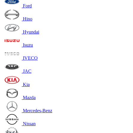
Ford
Hino
Hyundai
Isuzu
IVECO
JAC
Kia
Mazda
Mercedes-Benz
Nissan