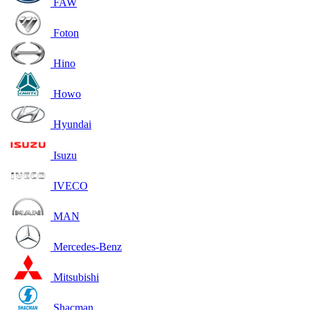
FAW
Foton
Hino
Howo
Hyundai
Isuzu
IVECO
MAN
Mercedes-Benz
Mitsubishi
Shacman