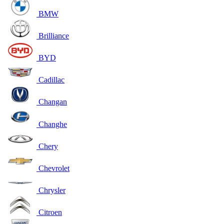
BMW
Brilliance
BYD
Cadillac
Changan
Changhe
Chery
Chevrolet
Chrysler
Citroen