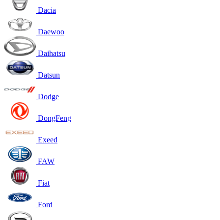
Dacia
Daewoo
Daihatsu
Datsun
Dodge
DongFeng
Exeed
FAW
Fiat
Ford