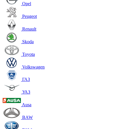
Opel
Peugeot
Renault
Skoda
Toyota
Volkswagen
ГАЗ
УАЗ
Ausa
BAW