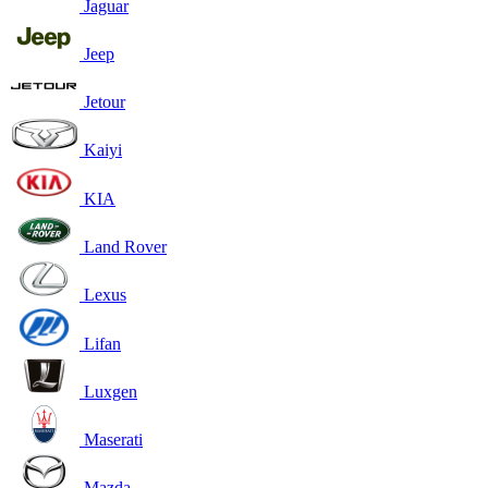
Jaguar
Jeep
Jetour
Kaiyi
KIA
Land Rover
Lexus
Lifan
Luxgen
Maserati
Mazda