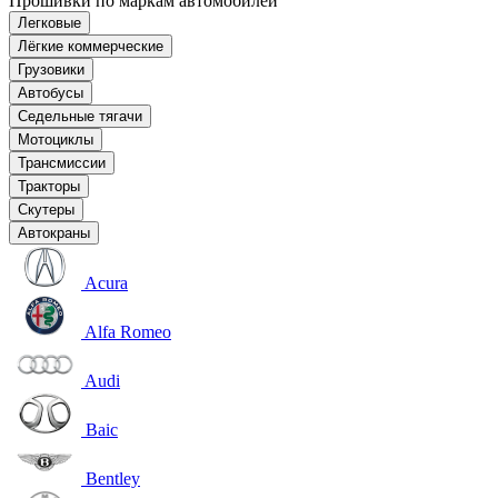
Прошивки по маркам автомобилей
Легковые
Лёгкие коммерческие
Грузовики
Автобусы
Седельные тягачи
Мотоциклы
Трансмиссии
Тракторы
Скутеры
Автокраны
Acura
Alfa Romeo
Audi
Baic
Bentley