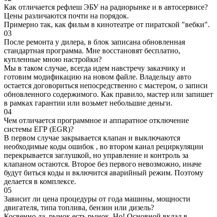
Как отличается рефлеш ЭБУ на радиорынке и в автосервисе?
Цены различаются почти на порядок.
Примерно так, как фильм в кинотеатре от пиратской "вебки".
03
После ремонта у дилера, в блок записана обновленная
стандартная программа. Мне восстановят бесплатно,
купленные мною настройки?
Мы в таком случае, всегда идем навстречу заказчику и
готовим модификацию на новом файле. Владельцу авто
остается договориться непосредственно с мастером, о записи
обновленного содержимого. Как правило, мастер или запишет
в рамках гарантии или возьмет небольшие деньги.
04
Чем отличается программное и аппаратное отключение
системы ЕГР (EGR)?
В первом случае закрывается клапан и выключаются
необходимые коды ошибок , во втором канал рециркуляции
перекрывается заглушкой, но управление и контроль за
клапаном остаются. Второе без первого невозможно, иначе
будут биться коды и включится аварийный режим. Поэтому
делается в комплексе.
05
Зависит ли цена процедуры от года машины, мощности
двигателя, типа топлива, бензин или дизель?
Косвенно да, рынок есть рынок. Но! Основной вклад в