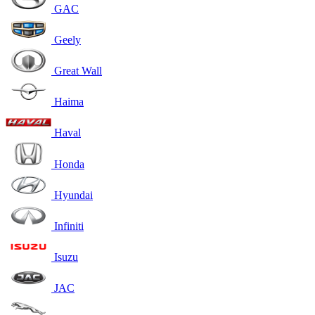
GAC
Geely
Great Wall
Haima
Haval
Honda
Hyundai
Infiniti
Isuzu
JAC