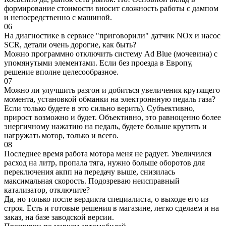
формирование стоимости вносит сложность работы с дампом
и непосредственно с машиной.
06
На диагностике в сервисе "приговорили" датчик NOx и насос
SCR, детали очень дорогие, как быть?
Можно программно отключить систему Ad Blue (мочевина) с
упомянутыми элементами. Если без проезда в Европу,
решение вполне целесообразное.
07
Можно ли улучшить разгон и добиться увеличения крутящего
момента, установкой обманки на электроннную педаль газа?
Если только будете в это сильно верить). Субъективно,
прирост возможно и будет. Объективно, это равноценно более
энергичному нажатию на педаль, будете больше крутить и
нагружать мотор, только и всего.
08
Последнее время работа мотора меня не радует. Увеличился
расход на литр, пропала тяга, нужно больше оборотов для
переключения акпп на передачу выше, снизилась
максимальная скорость. Подозреваю неисправный
катализатор, отключите?
Да, но только после вердикта специалиста, о выходе его из
строя. Есть и готовые решения в магазине, легко сделаем и на
заказ, на базе заводской версии.