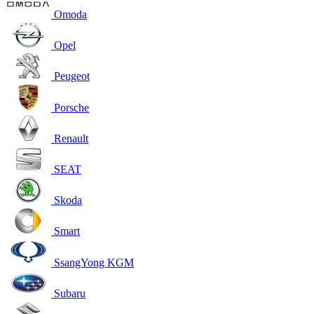
Omoda
Opel
Peugeot
Porsche
Renault
SEAT
Skoda
Smart
SsangYong KGM
Subaru