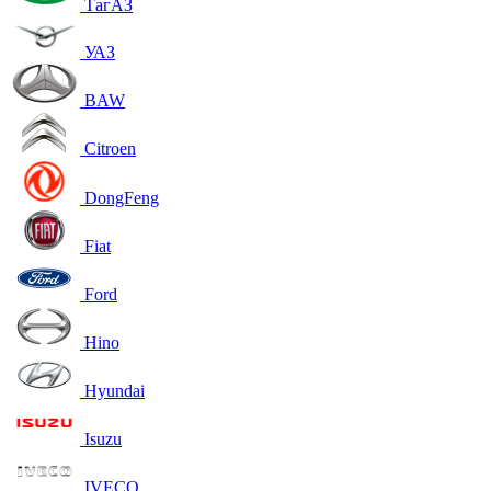
ТагАЗ
УАЗ
BAW
Citroen
DongFeng
Fiat
Ford
Hino
Hyundai
Isuzu
IVECO