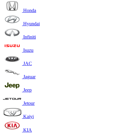
Honda
Hyundai
Infiniti
Isuzu
JAC
Jaguar
Jeep
Jetour
Kaiyi
KIA