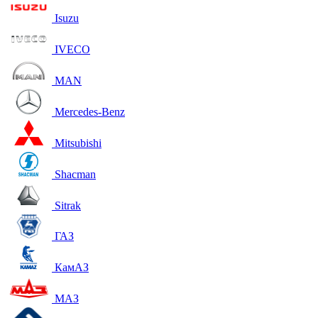
Isuzu
IVECO
MAN
Mercedes-Benz
Mitsubishi
Shacman
Sitrak
ГАЗ
КамАЗ
МАЗ