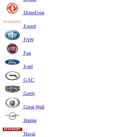
DongFeng
Exeed
FAW
Fiat
Ford
GAC
Geely
Great Wall
Haima
Haval