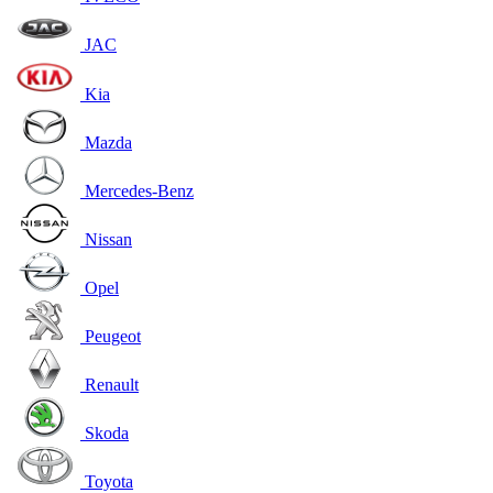
JAC
Kia
Mazda
Mercedes-Benz
Nissan
Opel
Peugeot
Renault
Skoda
Toyota