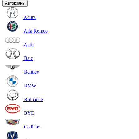
Автокраны
Acura
Alfa Romeo
Audi
Baic
Bentley
BMW
Brilliance
BYD
Cadillac