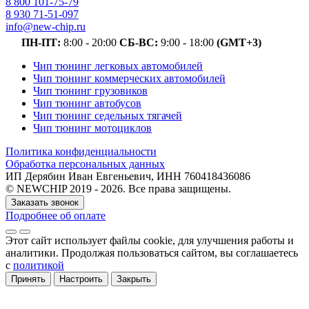
8 800 101-75-79
8 930 71-51-097
info@new-chip.ru
ПН-ПТ:
8:00 - 20:00
СБ-ВС:
9:00 - 18:00
(GMT+3)
Чип тюнинг легковых автомобилей
Чип тюнинг коммерческих автомобилей
Чип тюнинг грузовиков
Чип тюнинг автобусов
Чип тюнинг седельных тягачей
Чип тюнинг мотоциклов
Политика конфиденциальности
Обработка персональных данных
ИП Дерябин Иван Евгеньевич, ИНН 760418436086
© NEWCHIP 2019 - 2026. Все права защищены.
Заказать звонок
Подробнее об оплате
Этот сайт использует файлы cookie
, для улучшения работы и
аналитики
. Продолжая пользоваться сайтом, вы соглашаетесь
с
политикой
Принять
Настроить
Закрыть