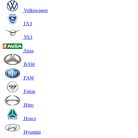
Volkswagen
ГАЗ
УАЗ
Ausa
BAW
FAW
Foton
Hino
Howo
Hyundai