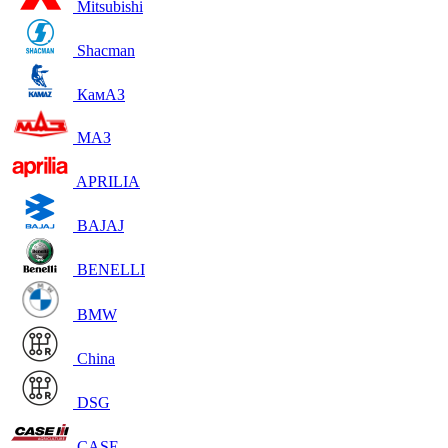
Mitsubishi
Shacman
КамАЗ
МАЗ
APRILIA
BAJAJ
BENELLI
BMW
China
DSG
CASE