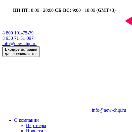
ПН-ПТ:
8:00 - 20:00
СБ-ВС:
9:00 - 18:00
(GMT+3)
8 800 101-75-79
8 930 71-51-097
info@new-chip.ru
Вход/регистрация
для специалистов
info@new-chip.ru
О компании
Партнеры
Новости