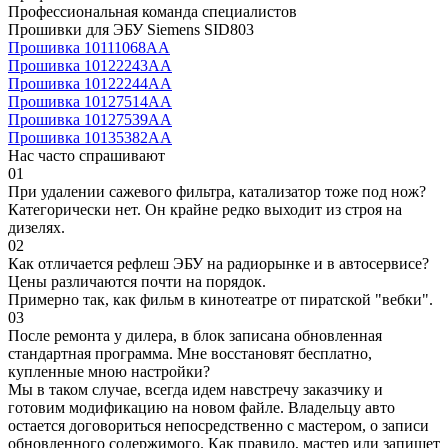
Профессиональная команда специалистов
Прошивки для ЭБУ Siemens SID803
Прошивка 10111068AA
Прошивка 10122243AA
Прошивка 10122244AA
Прошивка 10127514AA
Прошивка 10127539AA
Прошивка 10135382AA
Нас часто спрашивают
01
При удалении сажевого фильтра, катализатор тоже под нож?
Категорически нет. Он крайне редко выходит из строя на
дизелях.
02
Как отличается рефлеш ЭБУ на радиорынке и в автосервисе?
Цены различаются почти на порядок.
Примерно так, как фильм в кинотеатре от пиратской "вебки".
03
После ремонта у дилера, в блок записана обновленная
стандартная программа. Мне восстановят бесплатно,
купленные мною настройки?
Мы в таком случае, всегда идем навстречу заказчику и
готовим модификацию на новом файле. Владельцу авто
остается договориться непосредственно с мастером, о записи
обновленного содержимого. Как правило, мастер или запишет