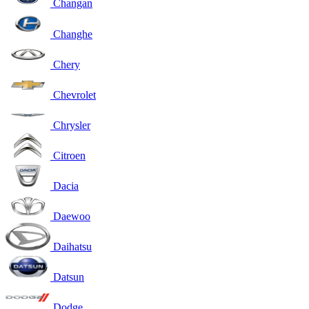
Changan
Changhe
Chery
Chevrolet
Chrysler
Citroen
Dacia
Daewoo
Daihatsu
Datsun
Dodge