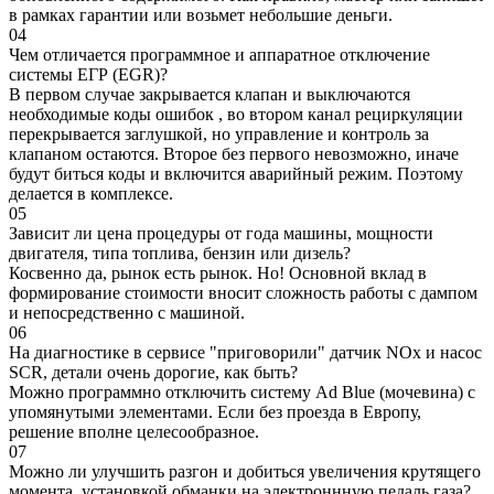
в рамках гарантии или возьмет небольшие деньги.
04
Чем отличается программное и аппаратное отключение
системы ЕГР (EGR)?
В первом случае закрывается клапан и выключаются
необходимые коды ошибок , во втором канал рециркуляции
перекрывается заглушкой, но управление и контроль за
клапаном остаются. Второе без первого невозможно, иначе
будут биться коды и включится аварийный режим. Поэтому
делается в комплексе.
05
Зависит ли цена процедуры от года машины, мощности
двигателя, типа топлива, бензин или дизель?
Косвенно да, рынок есть рынок. Но! Основной вклад в
формирование стоимости вносит сложность работы с дампом
и непосредственно с машиной.
06
На диагностике в сервисе "приговорили" датчик NOx и насос
SCR, детали очень дорогие, как быть?
Можно программно отключить систему Ad Blue (мочевина) с
упомянутыми элементами. Если без проезда в Европу,
решение вполне целесообразное.
07
Можно ли улучшить разгон и добиться увеличения крутящего
момента, установкой обманки на электроннную педаль газа?