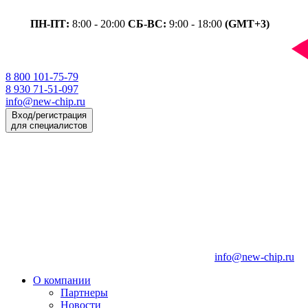
ПН-ПТ:
8:00 - 20:00
СБ-ВС:
9:00 - 18:00
(GMT+3)
8 800 101-75-79
8 930 71-51-097
info@new-chip.ru
Вход/регистрация
для специалистов
info@new-chip.ru
О компании
Партнеры
Новости