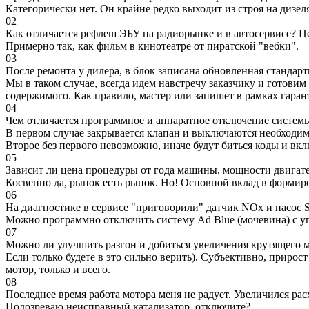
Категорически нет. Он крайне редко выходит из строя на дизел
02
Как отличается рефлеш ЭБУ на радиорынке и в автосервисе? Ц
Примерно так, как фильм в кинотеатре от пиратской "вебки".
03
После ремонта у дилера, в блок записана обновленная станда
Мы в таком случае, всегда идем навстречу заказчику и готови
содержимого. Как правило, мастер или запишет в рамках гаран
04
Чем отличается программное и аппаратное отключение систем
В первом случае закрывается клапан и выключаются необходимы
Второе без первого невозможно, иначе будут биться коды и вк
05
Зависит ли цена процедуры от года машины, мощности двигател
Косвенно да, рынок есть рынок. Но! Основной вклад в формир
06
На диагностике в сервисе "приговорили" датчик NOx и насос S
Можно программно отключить систему Ad Blue (мочевина) с уп
07
Можно ли улучшить разгон и добиться увеличения крутящего м
Если только будете в это сильно верить). Субъективно, прирос
мотор, только и всего.
08
Последнее время работа мотора меня не радует. Увеличился рас
Подозреваю неисправный катализатор, отключите?