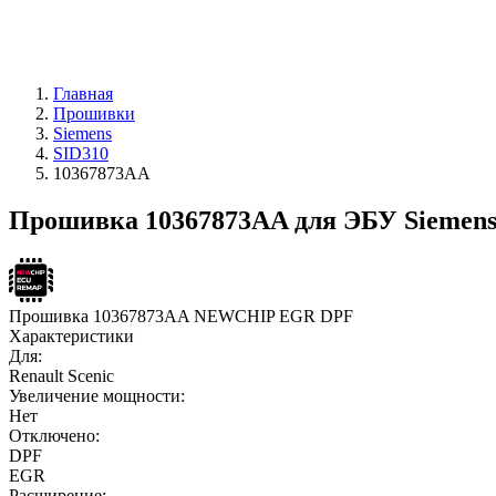
Главная
Прошивки
Siemens
SID310
10367873AA
Прошивка 10367873AA для ЭБУ Siemens
Прошивка 10367873AA NEWCHIP EGR DPF
Характеристики
Для:
Renault Scenic
Увеличение мощности:
Нет
Отключено:
DPF
EGR
Расширение: