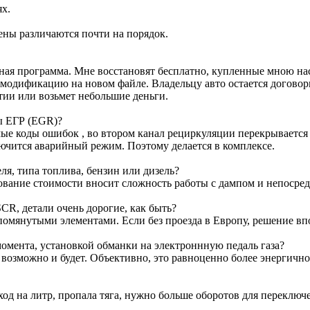
ях.
ены различаются почти на порядок.
ртная программа. Мне восстановят бесплатно, купленные мною н
м модификацию на новом файле. Владельцу авто остается договор
тии или возьмет небольшие деньги.
ы ЕГР (EGR)?
е коды ошибок , во втором канал рециркуляции перекрывается з
лючится аварийный режим. Поэтому делается в комплексе.
я, типа топлива, бензин или дизель?
ование стоимости вносит сложность работы с дампом и непосре
CR, детали очень дорогие, как быть?
омянутыми элементами. Если без проезда в Европу, решение вп
омента, установкой обманки на электроннную педаль газа?
т возможно и будет. Объективно, это равноценно более энергичн
ход на литр, пропала тяга, нужно больше оборотов для переключ