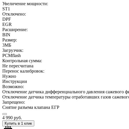
Увеличение мощности:
ST1
Отключено:
DPF
EGR
Расширение:
BIN
Размер:
3МБ
Загрузчик:
PCMflash
Контрольная сумма:
Не пересчитана
Перенос калибровок:
Нужно
Инструкции
Возможно:
Отключение датчика дифференциального давления сажевого ф
Отключение датчика температуры отработавших газов сажевог
Запрещено:
Снятие разъема клапана ЕГР
4 990
руб.
Купить в 1 клик