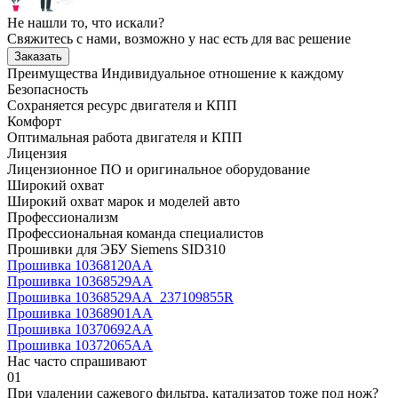
Не нашли то, что искали?
Свяжитесь с нами, возможно у нас есть для вас решение
Заказать
Преимущества
Индивидуальное отношение к каждому
Безопасность
Сохраняется ресурс двигателя и КПП
Комфорт
Оптимальная работа двигателя и КПП
Лицензия
Лицензионное ПО и оригинальное оборудование
Широкий охват
Широкий охват марок и моделей авто
Профессионализм
Профессиональная команда специалистов
Прошивки для ЭБУ Siemens SID310
Прошивка 10368120AA
Прошивка 10368529AA
Прошивка 10368529AA_237109855R
Прошивка 10368901AA
Прошивка 10370692AA
Прошивка 10372065AA
Нас часто спрашивают
01
При удалении сажевого фильтра, катализатор тоже под нож?