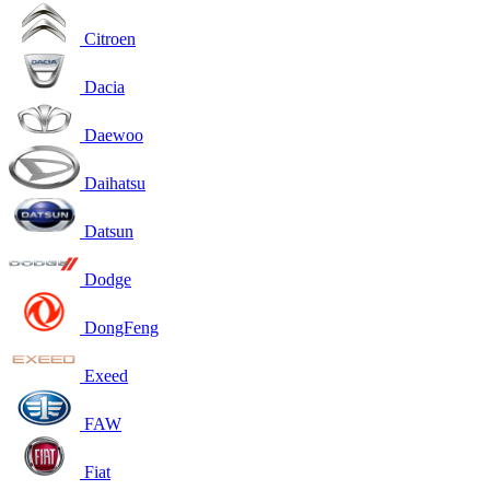
Citroen
Dacia
Daewoo
Daihatsu
Datsun
Dodge
DongFeng
Exeed
FAW
Fiat