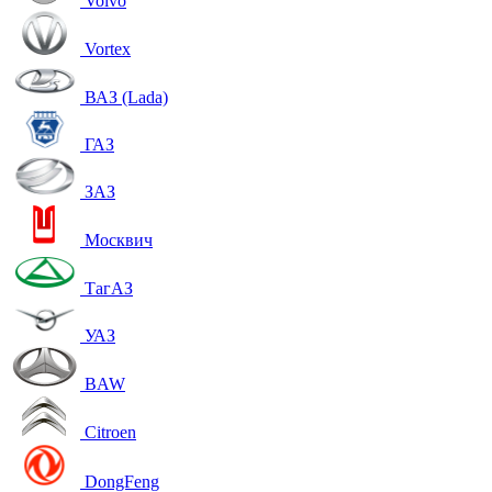
Volvo
Vortex
ВАЗ (Lada)
ГАЗ
ЗАЗ
Москвич
ТагАЗ
УАЗ
BAW
Citroen
DongFeng