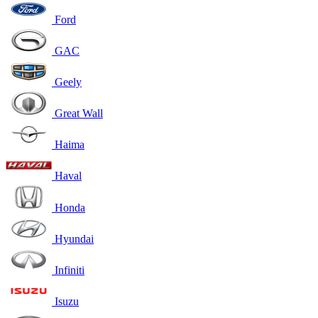
Ford
GAC
Geely
Great Wall
Haima
Haval
Honda
Hyundai
Infiniti
Isuzu