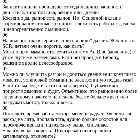
05
Зависит ли цена процедуры от года машины, мощности
двигателя, типа топлива, бензин или дизель?
Косвенно да, рынок есть рынок. Но! Основной вклад в
формирование стоимости вносит сложность работы с дампом
и непосредственно с машиной.
06
На диагностике в сервисе "приговорили" датчик NOx и насос
SCR, детали очень дорогие, как быть?
Можно программно отключить систему Ad Blue (мочевина) с
упомянутыми элементами. Если без проезда в Европу,
решение вполне целесообразное.
07
Можно ли улучшить разгон и добиться увеличения крутящего
момента, установкой обманки на электроннную педаль газа?
Если только будете в это сильно верить). Субъективно,
прирост возможно и будет. Объективно, это равноценно более
энергичному нажатию на педаль, будете больше крутить и
нагружать мотор, только и всего.
08
Последнее время работа мотора меня не радует. Увеличился
расход на литр, пропала тяга, нужно больше оборотов для
переключения акпп на передачу выше, снизилась
максимальная скорость. Подозреваю неисправный
катализатор, отключите?