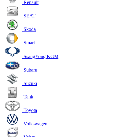
Renault
SEAT
Skoda
Smart
SsangYong KGM
Subaru
Suzuki
Tank
Toyota
Volkswagen