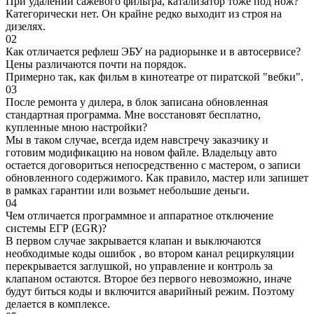
При удалении сажевого фильтра, катализатор тоже под нож?
Категорически нет. Он крайне редко выходит из строя на
дизелях.
02
Как отличается рефлеш ЭБУ на радиорынке и в автосервисе?
Цены различаются почти на порядок.
Примерно так, как фильм в кинотеатре от пиратской "вебки".
03
После ремонта у дилера, в блок записана обновленная
стандартная программа. Мне восстановят бесплатно,
купленные мною настройки?
Мы в таком случае, всегда идем навстречу заказчику и
готовим модификацию на новом файле. Владельцу авто
остается договориться непосредственно с мастером, о записи
обновленного содержимого. Как правило, мастер или запишет
в рамках гарантии или возьмет небольшие деньги.
04
Чем отличается программное и аппаратное отключение
системы ЕГР (EGR)?
В первом случае закрывается клапан и выключаются
необходимые коды ошибок , во втором канал рециркуляции
перекрывается заглушкой, но управление и контроль за
клапаном остаются. Второе без первого невозможно, иначе
будут биться коды и включится аварийный режим. Поэтому
делается в комплексе.