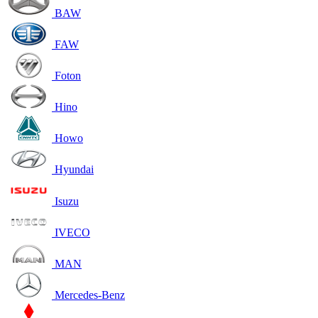
BAW
FAW
Foton
Hino
Howo
Hyundai
Isuzu
IVECO
MAN
Mercedes-Benz