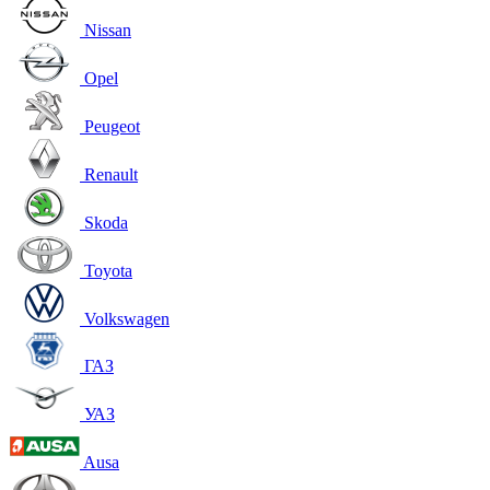
Nissan
Opel
Peugeot
Renault
Skoda
Toyota
Volkswagen
ГАЗ
УАЗ
Ausa