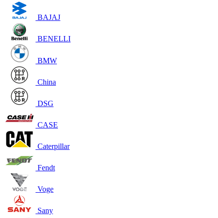
BAJAJ
BENELLI
BMW
China
DSG
CASE
Caterpillar
Fendt
Voge
Sany