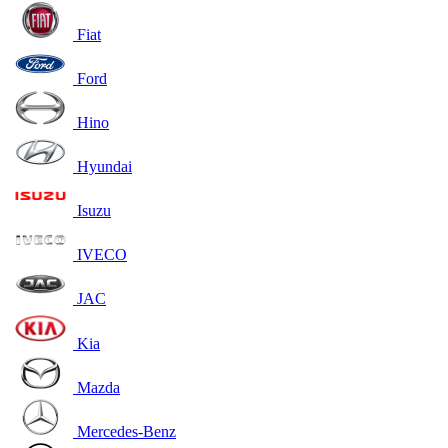
Fiat
Ford
Hino
Hyundai
Isuzu
IVECO
JAC
Kia
Mazda
Mercedes-Benz