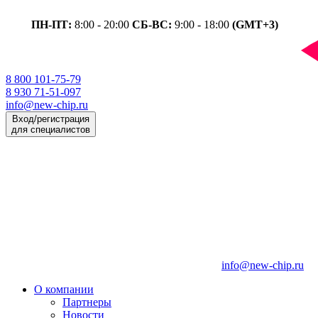
ПН-ПТ:
8:00 - 20:00
СБ-ВС:
9:00 - 18:00
(GMT+3)
8 800 101-75-79
8 930 71-51-097
info@new-chip.ru
Вход/регистрация
для специалистов
info@new-chip.ru
О компании
Партнеры
Новости