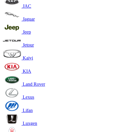
JAC
Jaguar
Jeep
Jetour
Kaiyi
KIA
Land Rover
Lexus
Lifan
Luxgen