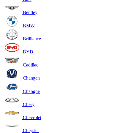
Bentley
BMW
Brilliance
BYD
Cadillac
Changan
Changhe
Chery
Chevrolet
Chrysler