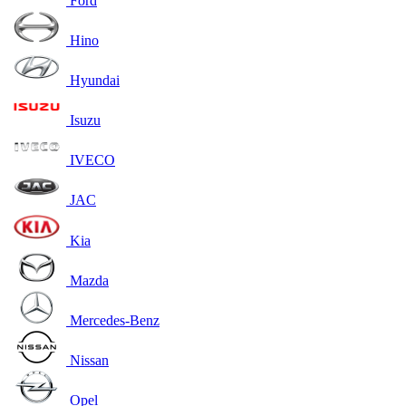
Ford
Hino
Hyundai
Isuzu
IVECO
JAC
Kia
Mazda
Mercedes-Benz
Nissan
Opel