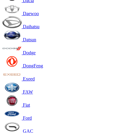
Dacia
Daewoo
Daihatsu
Datsun
Dodge
DongFeng
Exeed
FAW
Fiat
Ford
GAC