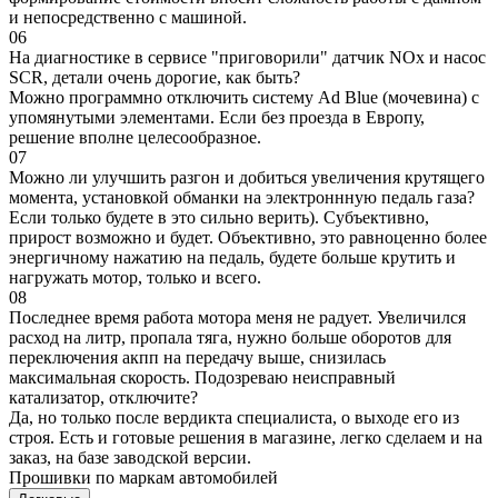
и непосредственно с машиной.
06
На диагностике в сервисе "приговорили" датчик NOx и насос
SCR, детали очень дорогие, как быть?
Можно программно отключить систему Ad Blue (мочевина) с
упомянутыми элементами. Если без проезда в Европу,
решение вполне целесообразное.
07
Можно ли улучшить разгон и добиться увеличения крутящего
момента, установкой обманки на электроннную педаль газа?
Если только будете в это сильно верить). Субъективно,
прирост возможно и будет. Объективно, это равноценно более
энергичному нажатию на педаль, будете больше крутить и
нагружать мотор, только и всего.
08
Последнее время работа мотора меня не радует. Увеличился
расход на литр, пропала тяга, нужно больше оборотов для
переключения акпп на передачу выше, снизилась
максимальная скорость. Подозреваю неисправный
катализатор, отключите?
Да, но только после вердикта специалиста, о выходе его из
строя. Есть и готовые решения в магазине, легко сделаем и на
заказ, на базе заводской версии.
Прошивки по маркам автомобилей