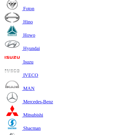
Foton
Hino
Howo
Hyundai
Isuzu
IVECO
MAN
Mercedes-Benz
Mitsubishi
Shacman