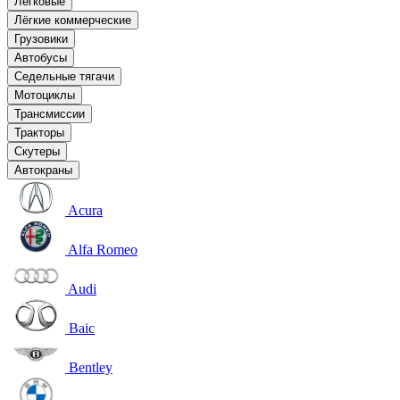
Легковые
Лёгкие коммерческие
Грузовики
Автобусы
Седельные тягачи
Мотоциклы
Трансмиссии
Тракторы
Скутеры
Автокраны
Acura
Alfa Romeo
Audi
Baic
Bentley