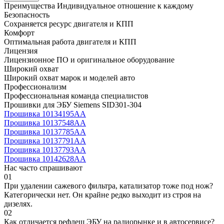
Преимущества
Индивидуальное отношение к каждому
Безопасность
Сохраняется ресурс двигателя и КПП
Комфорт
Оптимальная работа двигателя и КПП
Лицензия
Лицензионное ПО и оригинальное оборудование
Широкий охват
Широкий охват марок и моделей авто
Профессионализм
Профессиональная команда специалистов
Прошивки для ЭБУ Siemens SID301-304
Прошивка 10134195AA
Прошивка 10137548AA
Прошивка 10137785AA
Прошивка 10137791AA
Прошивка 10137793AA
Прошивка 10142628AA
Нас часто спрашивают
01
При удалении сажевого фильтра, катализатор тоже под нож?
Категорически нет. Он крайне редко выходит из строя на
дизелях.
02
Как отличается рефлеш ЭБУ на радиорынке и в автосервисе?