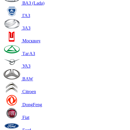
ВАЗ (Lada)
ГАЗ
ЗАЗ
Москвич
ТагАЗ
УАЗ
BAW
Citroen
DongFeng
Fiat