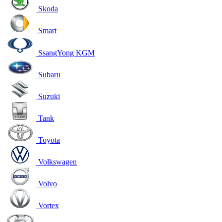
Skoda
Smart
SsangYong KGM
Subaru
Suzuki
Tank
Toyota
Volkswagen
Volvo
Vortex