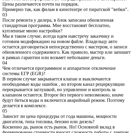
Цены различаются почти на порядок.
Примерно так, как фильм в кинотеатре от пиратской "вебки".
03
После ремонта у дилера, в блок записана обновленная
стандартная программа. Мне восстановят бесплатно,
купленные мною настройки?
Мы в таком случае, всегда идем навстречу заказчику и
готовим модификацию на новом файле. Владельцу авто
остается договориться непосредственно с мастером, о записи
обновленного содержимого. Как правило, мастер или запишет
в рамках гарантии или возьмет небольшие деньги.
04
Чем отличается программное и аппаратное отключение
системы ЕГР (EGR)?
В первом случае закрывается клапан и выключаются
необходимые коды ошибок , во втором канал рециркуляции
перекрывается заглушкой, но управление и контроль за
клапаном остаются. Второе без первого невозможно, иначе
будут биться коды и включится аварийный режим. Поэтому
делается в комплексе.
05
Зависит ли цена процедуры от года машины, мощности
двигателя, типа топлива, бензин или дизель?
Косвенно да, рынок есть рынок. Но! Основной вклад в
формирование стоимости вносит сложность работы с дампом