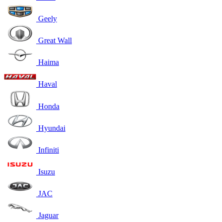
Geely
Great Wall
Haima
Haval
Honda
Hyundai
Infiniti
Isuzu
JAC
Jaguar