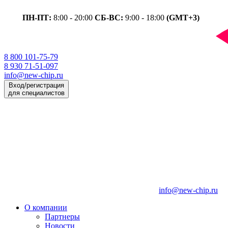
ПН-ПТ:
8:00 - 20:00
СБ-ВС:
9:00 - 18:00
(GMT+3)
8 800 101-75-79
8 930 71-51-097
info@new-chip.ru
Вход/регистрация
для специалистов
info@new-chip.ru
О компании
Партнеры
Новости