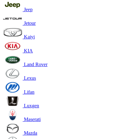
Jeep
Jetour
Kaiyi
KIA
Land Rover
Lexus
Lifan
Luxgen
Maserati
Mazda