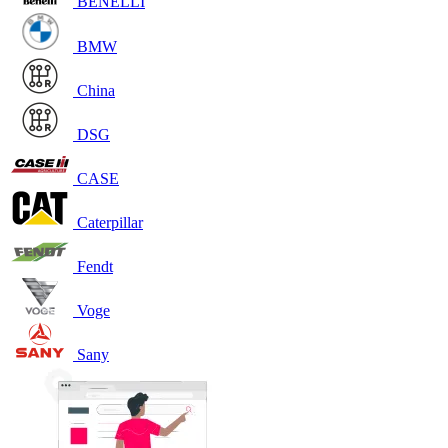
BENELLI
BMW
China
DSG
CASE
Caterpillar
Fendt
Voge
Sany