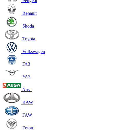
Peugeot
Renault
Skoda
Toyota
Volkswagen
ГАЗ
УАЗ
Ausa
BAW
FAW
Foton