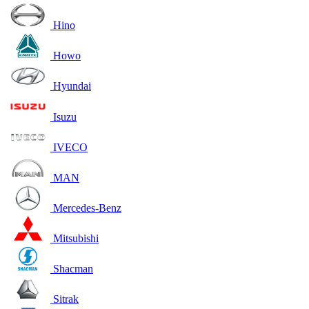
Hino
Howo
Hyundai
Isuzu
IVECO
MAN
Mercedes-Benz
Mitsubishi
Shacman
Sitrak