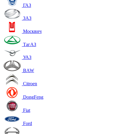
ГАЗ
ЗАЗ
Москвич
ТагАЗ
УАЗ
BAW
Citroen
DongFeng
Fiat
Ford