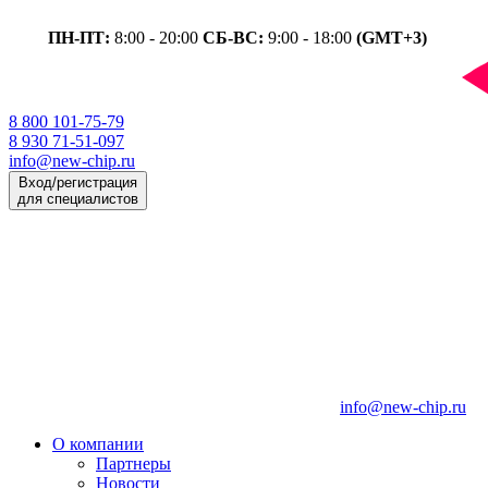
ПН-ПТ:
8:00 - 20:00
СБ-ВС:
9:00 - 18:00
(GMT+3)
8 800 101-75-79
8 930 71-51-097
info@new-chip.ru
Вход/регистрация
для специалистов
info@new-chip.ru
О компании
Партнеры
Новости