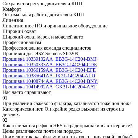
Сохраняется ресурс двигателя и КПП
Комфорт
Оптимальная работа двигателя и КПП
Лицензия
Лицензионное ПО и оригинальное оборудование
Широкий охват
Широкий охват марок и моделей авто
Профессионализм
Профессиональная команда специалистов
Прошивки для ЭБУ Siemens SID209
Прошивка 10339102AA_EB3G-14C204-BMJ
Прошивка 10350333AA_EB3G-14C204-CDE
Прошивка 10366159AA_EB3G-14C204-EFE
Прошивка 10385641AA_JK21-14C204-ALD
Прошивка 10408744AA_EB3G-14C204-BNY
Прошивка 10414992AA_GK31-14C204-AAT
Нас часто спрашивают
01
При удалении сажевого фильтра, катализатор тоже под нож?
Категорически нет. Он крайне редко выходит из строя на
дизелях.
02
Как отличается рефлеш ЭБУ на радиорынке и в автосервисе?
Цены различаются почти на порядок.
Примерно так, как фильм в кинотеатре от пиратской "вебки".