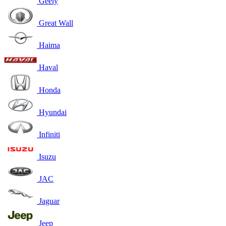
Geely
Great Wall
Haima
Haval
Honda
Hyundai
Infiniti
Isuzu
JAC
Jaguar
Jeep