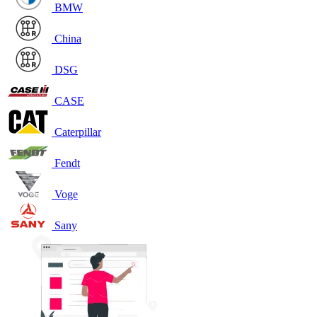
BMW
China
DSG
CASE
Caterpillar
Fendt
Voge
Sany