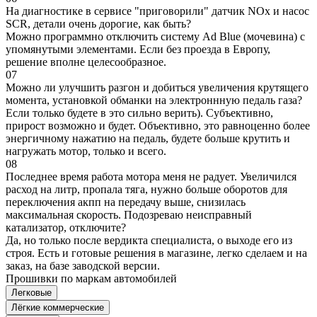
На диагностике в сервисе "приговорили" датчик NOx и насос
SCR, детали очень дорогие, как быть?
Можно программно отключить систему Ad Blue (мочевина) с
упомянутыми элементами. Если без проезда в Европу,
решение вполне целесообразное.
07
Можно ли улучшить разгон и добиться увеличения крутящего
момента, установкой обманки на электроннную педаль газа?
Если только будете в это сильно верить). Субъективно,
прирост возможно и будет. Объективно, это равноценно более
энергичному нажатию на педаль, будете больше крутить и
нагружать мотор, только и всего.
08
Последнее время работа мотора меня не радует. Увеличился
расход на литр, пропала тяга, нужно больше оборотов для
переключения акпп на передачу выше, снизилась
максимальная скорость. Подозреваю неисправный
катализатор, отключите?
Да, но только после вердикта специалиста, о выходе его из
строя. Есть и готовые решения в магазине, легко сделаем и на
заказ, на базе заводской версии.
Прошивки по маркам автомобилей
Легковые
Лёгкие коммерческие