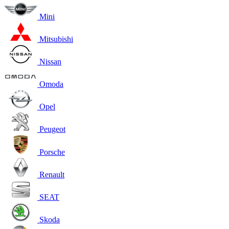
Mini
Mitsubishi
Nissan
Omoda
Opel
Peugeot
Porsche
Renault
SEAT
Skoda