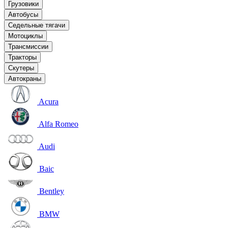
Грузовики
Автобусы
Седельные тягачи
Мотоциклы
Трансмиссии
Тракторы
Скутеры
Автокраны
Acura
Alfa Romeo
Audi
Baic
Bentley
BMW