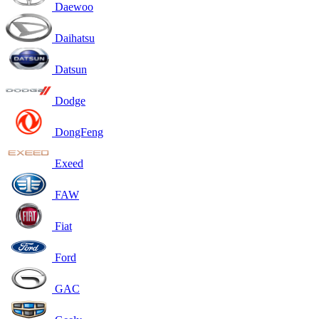
Daewoo
Daihatsu
Datsun
Dodge
DongFeng
Exeed
FAW
Fiat
Ford
GAC