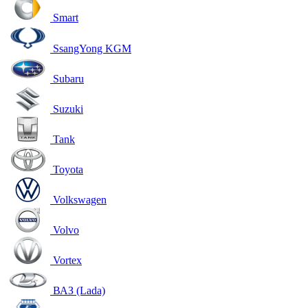
Smart
SsangYong KGM
Subaru
Suzuki
Tank
Toyota
Volkswagen
Volvo
Vortex
ВАЗ (Lada)