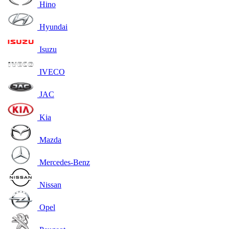
Hino
Hyundai
Isuzu
IVECO
JAC
Kia
Mazda
Mercedes-Benz
Nissan
Opel