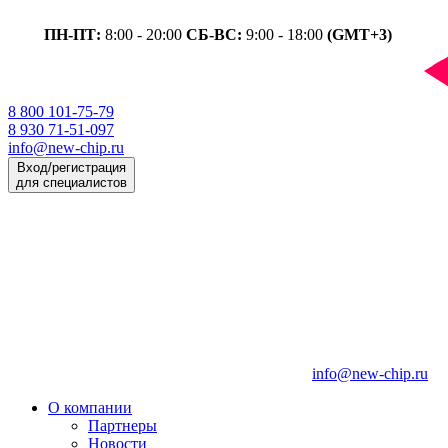
ПН-ПТ:
8:00 - 20:00
СБ-ВС:
9:00 - 18:00
(GMT+3)
8 800 101-75-79
8 930 71-51-097
info@new-chip.ru
Вход/регистрация
для специалистов
info@new-chip.ru
О компании
Партнеры
Новости