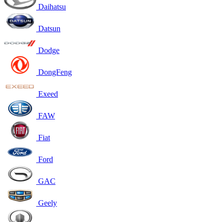
Daihatsu
Datsun
Dodge
DongFeng
Exeed
FAW
Fiat
Ford
GAC
Geely