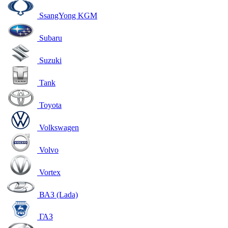
SsangYong KGM
Subaru
Suzuki
Tank
Toyota
Volkswagen
Volvo
Vortex
ВАЗ (Lada)
ГАЗ