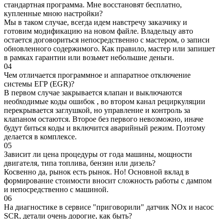
стандартная программа. Мне восстановят бесплатно,
купленные мною настройки?
Мы в таком случае, всегда идем навстречу заказчику и
готовим модификацию на новом файле. Владельцу авто
остается договориться непосредственно с мастером, о записи
обновленного содержимого. Как правило, мастер или запишет
в рамках гарантии или возьмет небольшие деньги.
04
Чем отличается программное и аппаратное отключение
системы ЕГР (EGR)?
В первом случае закрывается клапан и выключаются
необходимые коды ошибок , во втором канал рециркуляции
перекрывается заглушкой, но управление и контроль за
клапаном остаются. Второе без первого невозможно, иначе
будут биться коды и включится аварийный режим. Поэтому
делается в комплексе.
05
Зависит ли цена процедуры от года машины, мощности
двигателя, типа топлива, бензин или дизель?
Косвенно да, рынок есть рынок. Но! Основной вклад в
формирование стоимости вносит сложность работы с дампом
и непосредственно с машиной.
06
На диагностике в сервисе "приговорили" датчик NOx и насос
SCR, детали очень дорогие, как быть?