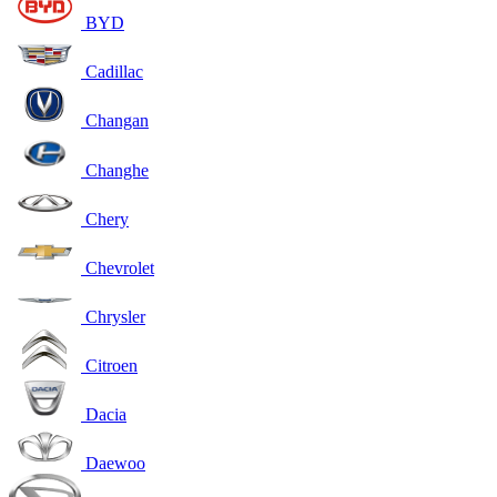
BYD
Cadillac
Changan
Changhe
Chery
Chevrolet
Chrysler
Citroen
Dacia
Daewoo