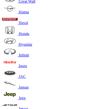
Great Wall
Haima
Haval
Honda
Hyundai
Infiniti
Isuzu
JAC
Jaguar
Jeep
Jetour