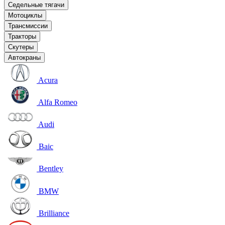
Седельные тягачи
Мотоциклы
Трансмиссии
Тракторы
Скутеры
Автокраны
Acura
Alfa Romeo
Audi
Baic
Bentley
BMW
Brilliance