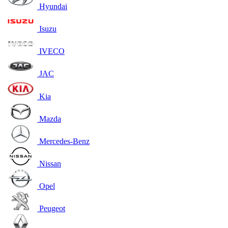
Hyundai
Isuzu
IVECO
JAC
Kia
Mazda
Mercedes-Benz
Nissan
Opel
Peugeot