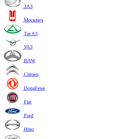
ЗАЗ
Москвич
ТагАЗ
УАЗ
BAW
Citroen
DongFeng
Fiat
Ford
Hino