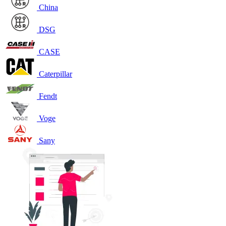
China
DSG
CASE
Caterpillar
Fendt
Voge
Sany