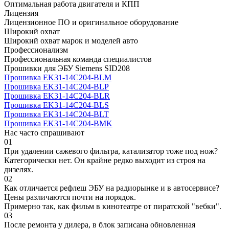
Оптимальная работа двигателя и КПП
Лицензия
Лицензионное ПО и оригинальное оборудование
Широкий охват
Широкий охват марок и моделей авто
Профессионализм
Профессиональная команда специалистов
Прошивки для ЭБУ Siemens SID208
Прошивка EK31-14C204-BLM
Прошивка EK31-14C204-BLP
Прошивка EK31-14C204-BLR
Прошивка EK31-14C204-BLS
Прошивка EK31-14C204-BLT
Прошивка EK31-14C204-BMK
Нас часто спрашивают
01
При удалении сажевого фильтра, катализатор тоже под нож?
Категорически нет. Он крайне редко выходит из строя на
дизелях.
02
Как отличается рефлеш ЭБУ на радиорынке и в автосервисе?
Цены различаются почти на порядок.
Примерно так, как фильм в кинотеатре от пиратской "вебки".
03
После ремонта у дилера, в блок записана обновленная