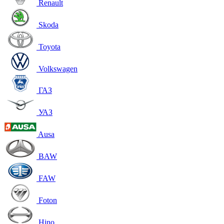
Renault
Skoda
Toyota
Volkswagen
ГАЗ
УАЗ
Ausa
BAW
FAW
Foton
Hino