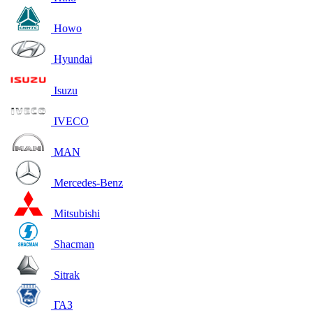
Howo
Hyundai
Isuzu
IVECO
MAN
Mercedes-Benz
Mitsubishi
Shacman
Sitrak
ГАЗ