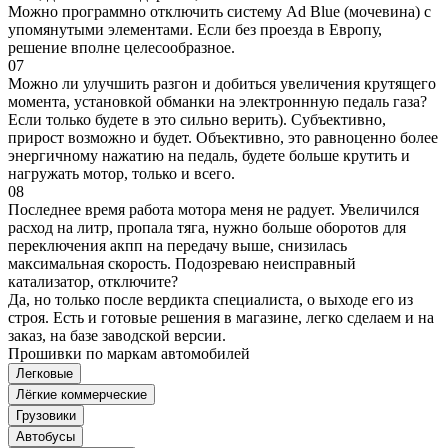
Можно программно отключить систему Ad Blue (мочевина) с
упомянутыми элементами. Если без проезда в Европу,
решение вполне целесообразное.
07
Можно ли улучшить разгон и добиться увеличения крутящего
момента, установкой обманки на электроннную педаль газа?
Если только будете в это сильно верить). Субъективно,
прирост возможно и будет. Объективно, это равноценно более
энергичному нажатию на педаль, будете больше крутить и
нагружать мотор, только и всего.
08
Последнее время работа мотора меня не радует. Увеличился
расход на литр, пропала тяга, нужно больше оборотов для
переключения акпп на передачу выше, снизилась
максимальная скорость. Подозреваю неисправный
катализатор, отключите?
Да, но только после вердикта специалиста, о выходе его из
строя. Есть и готовые решения в магазине, легко сделаем и на
заказ, на базе заводской версии.
Прошивки по маркам автомобилей
Легковые
Лёгкие коммерческие
Грузовики
Автобусы