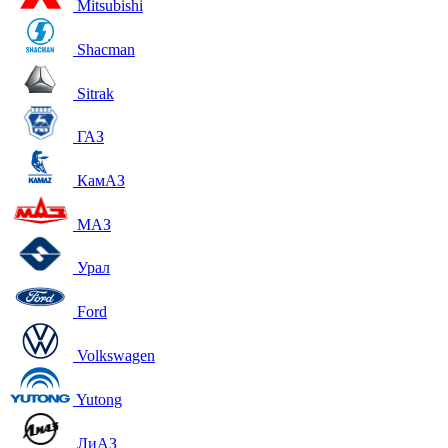
Mitsubishi
Shacman
Sitrak
ГАЗ
КамАЗ
МАЗ
Урал
Ford
Volkswagen
Yutong
ЛиАЗ