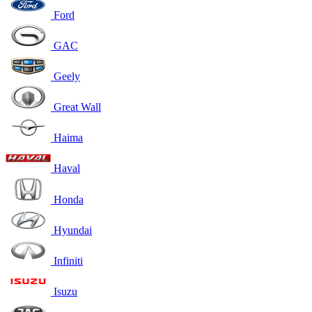
Ford
GAC
Geely
Great Wall
Haima
Haval
Honda
Hyundai
Infiniti
Isuzu