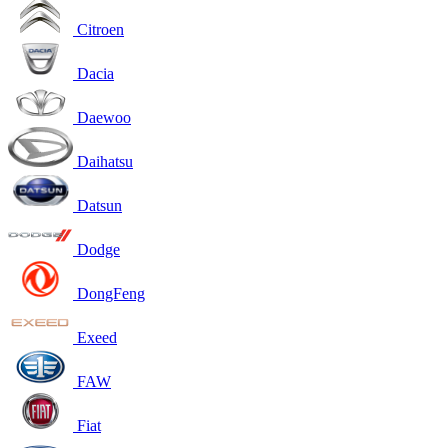
Citroen
Dacia
Daewoo
Daihatsu
Datsun
Dodge
DongFeng
Exeed
FAW
Fiat