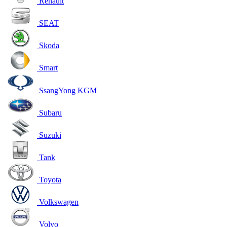
Renault
SEAT
Skoda
Smart
SsangYong KGM
Subaru
Suzuki
Tank
Toyota
Volkswagen
Volvo