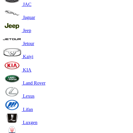
JAC
Jaguar
Jeep
Jetour
Kaiyi
KIA
Land Rover
Lexus
Lifan
Luxgen