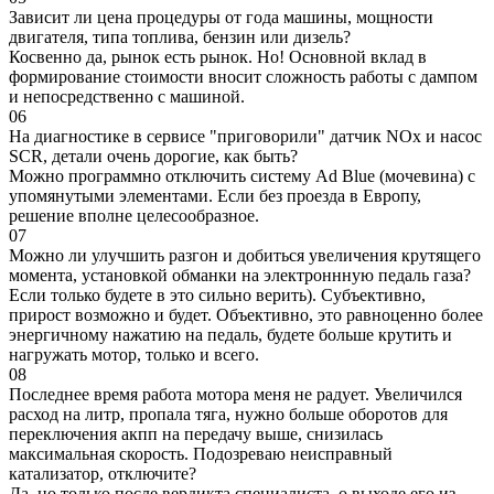
Зависит ли цена процедуры от года машины, мощности
двигателя, типа топлива, бензин или дизель?
Косвенно да, рынок есть рынок. Но! Основной вклад в
формирование стоимости вносит сложность работы с дампом
и непосредственно с машиной.
06
На диагностике в сервисе "приговорили" датчик NOx и насос
SCR, детали очень дорогие, как быть?
Можно программно отключить систему Ad Blue (мочевина) с
упомянутыми элементами. Если без проезда в Европу,
решение вполне целесообразное.
07
Можно ли улучшить разгон и добиться увеличения крутящего
момента, установкой обманки на электроннную педаль газа?
Если только будете в это сильно верить). Субъективно,
прирост возможно и будет. Объективно, это равноценно более
энергичному нажатию на педаль, будете больше крутить и
нагружать мотор, только и всего.
08
Последнее время работа мотора меня не радует. Увеличился
расход на литр, пропала тяга, нужно больше оборотов для
переключения акпп на передачу выше, снизилась
максимальная скорость. Подозреваю неисправный
катализатор, отключите?
Да, но только после вердикта специалиста, о выходе его из