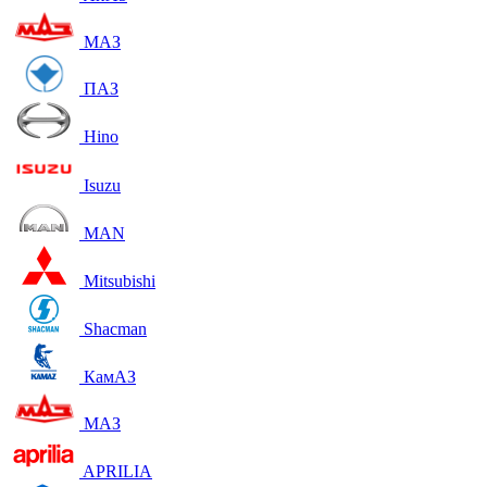
МАЗ
ПАЗ
Hino
Isuzu
MAN
Mitsubishi
Shacman
КамАЗ
МАЗ
APRILIA