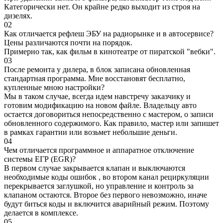
Категорически нет. Он крайне редко выходит из строя на
дизелях.
02
Как отличается рефлеш ЭБУ на радиорынке и в автосервисе?
Цены различаются почти на порядок.
Примерно так, как фильм в кинотеатре от пиратской "вебки".
03
После ремонта у дилера, в блок записана обновленная
стандартная программа. Мне восстановят бесплатно,
купленные мною настройки?
Мы в таком случае, всегда идем навстречу заказчику и
готовим модификацию на новом файле. Владельцу авто
остается договориться непосредственно с мастером, о записи
обновленного содержимого. Как правило, мастер или запишет
в рамках гарантии или возьмет небольшие деньги.
04
Чем отличается программное и аппаратное отключение
системы ЕГР (EGR)?
В первом случае закрывается клапан и выключаются
необходимые коды ошибок , во втором канал рециркуляции
перекрывается заглушкой, но управление и контроль за
клапаном остаются. Второе без первого невозможно, иначе
будут биться коды и включится аварийный режим. Поэтому
делается в комплексе.
05