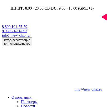
ПН-ПТ:
8:00 - 20:00
СБ-ВС:
9:00 - 18:00
(GMT+3)
8 800 101-75-79
8 930 71-51-097
info@new-chip.ru
Вход/регистрация
для специалистов
info@new-chip.ru
О компании
Партнеры
Новости