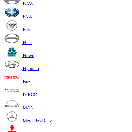
BAW
FAW
Foton
Hino
Howo
Hyundai
Isuzu
IVECO
MAN
Mercedes-Benz