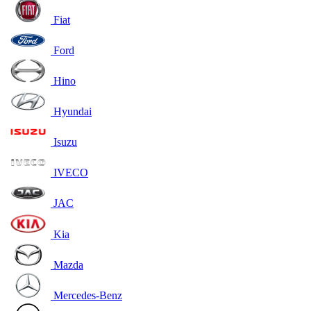
Fiat
Ford
Hino
Hyundai
Isuzu
IVECO
JAC
Kia
Mazda
Mercedes-Benz