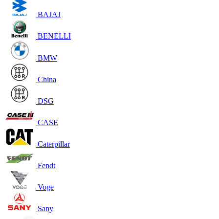
BAJAJ
BENELLI
BMW
China
DSG
CASE
Caterpillar
Fendt
Voge
Sany