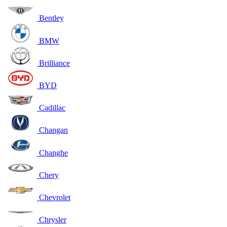
Bentley
BMW
Brilliance
BYD
Cadillac
Changan
Changhe
Chery
Chevrolet
Chrysler