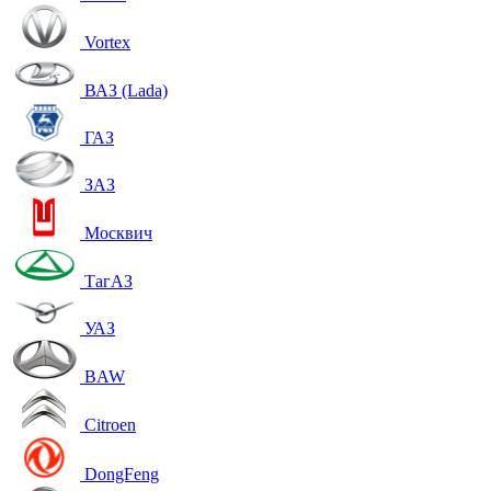
Vortex
ВАЗ (Lada)
ГАЗ
ЗАЗ
Москвич
ТагАЗ
УАЗ
BAW
Citroen
DongFeng