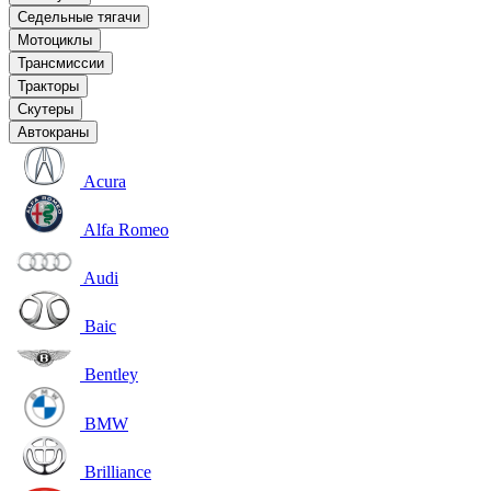
Седельные тягачи
Мотоциклы
Трансмиссии
Тракторы
Скутеры
Автокраны
Acura
Alfa Romeo
Audi
Baic
Bentley
BMW
Brilliance