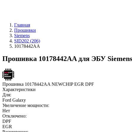
Главная
Прошивки
Siemens
SID202 (206)
10178442AA
Прошивка 10178442AA для ЭБУ Siemens 
Прошивка 10178442AA NEWCHIP EGR DPF
Характеристики
Для:
Ford Galaxy
Увеличение мощности:
Нет
Отключено:
DPF
EGR
Расширение: