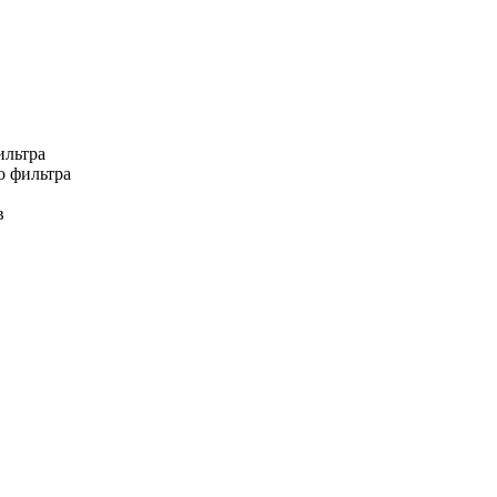
ильтра
о фильтра
в