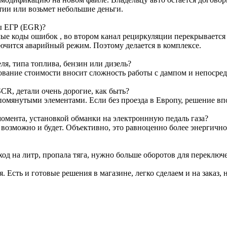
тии или возьмет небольшие деньги.
ы ЕГР (EGR)?
е коды ошибок , во втором канал рециркуляции перекрывается з
лючится аварийный режим. Поэтому делается в комплексе.
я, типа топлива, бензин или дизель?
ование стоимости вносит сложность работы с дампом и непосре
CR, детали очень дорогие, как быть?
омянутыми элементами. Если без проезда в Европу, решение вп
омента, установкой обманки на электроннную педаль газа?
т возможно и будет. Объективно, это равноценно более энергичн
ход на литр, пропала тяга, нужно больше оборотов для переключ
я. Есть и готовые решения в магазине, легко сделаем и на заказ, 