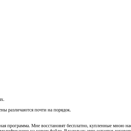
ях.
ены различаются почти на порядок.
ртная программа. Мне восстановят бесплатно, купленные мною н
м модификацию на новом файле. Владельцу авто остается договор