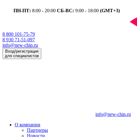
ПН-ПТ:
8:00 - 20:00
СБ-ВС:
9:00 - 18:00
(GMT+3)
8 800 101-75-79
8 930 71-51-097
info@new-chip.ru
Вход/регистрация
для специалистов
info@new-chip.ru
О компании
Партнеры
Новости