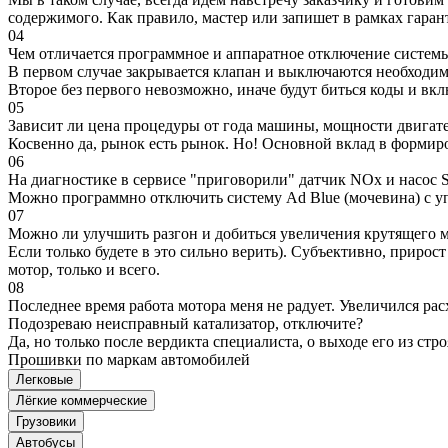
содержимого. Как правило, мастер или запишет в рамках гаран
04
Чем отличается программное и аппаратное отключение систем
В первом случае закрывается клапан и выключаются необходимы
Второе без первого невозможно, иначе будут биться коды и вк
05
Зависит ли цена процедуры от года машины, мощности двигател
Косвенно да, рынок есть рынок. Но! Основной вклад в формир
06
На диагностике в сервисе "приговорили" датчик NOx и насос S
Можно программно отключить систему Ad Blue (мочевина) с уп
07
Можно ли улучшить разгон и добиться увеличения крутящего м
Если только будете в это сильно верить). Субъективно, прирос
мотор, только и всего.
08
Последнее время работа мотора меня не радует. Увеличился рас
Подозреваю неисправный катализатор, отключите?
Да, но только после вердикта специалиста, о выходе его из стро
Прошивки по маркам автомобилей
Легковые
Лёгкие коммерческие
Грузовики
Автобусы