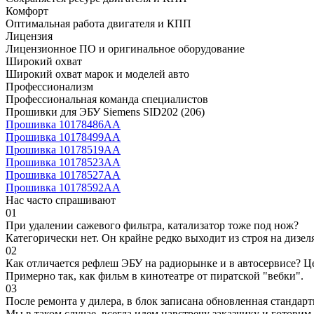
Комфорт
Оптимальная работа двигателя и КПП
Лицензия
Лицензионное ПО и оригинальное оборудование
Широкий охват
Широкий охват марок и моделей авто
Профессионализм
Профессиональная команда специалистов
Прошивки для ЭБУ Siemens SID202 (206)
Прошивка 10178486AA
Прошивка 10178499AA
Прошивка 10178519AA
Прошивка 10178523AA
Прошивка 10178527AA
Прошивка 10178592AA
Нас часто спрашивают
01
При удалении сажевого фильтра, катализатор тоже под нож?
Категорически нет. Он крайне редко выходит из строя на дизел
02
Как отличается рефлеш ЭБУ на радиорынке и в автосервисе? Ц
Примерно так, как фильм в кинотеатре от пиратской "вебки".
03
После ремонта у дилера, в блок записана обновленная станда
Мы в таком случае, всегда идем навстречу заказчику и готови