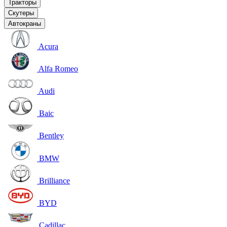
Тракторы
Скутеры
Автокраны
Acura
Alfa Romeo
Audi
Baic
Bentley
BMW
Brilliance
BYD
Cadillac