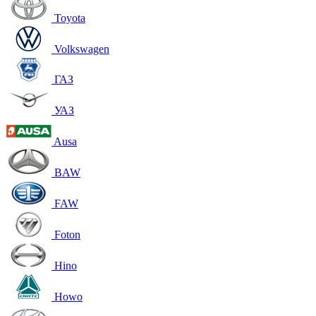
Toyota
Volkswagen
ГАЗ
УАЗ
Ausa
BAW
FAW
Foton
Hino
Howo