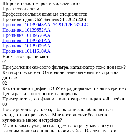
Широкий охват марок и моделей авто
Профессионализм
Профессиональная команда специалистов
Прошивки для ЭБУ Siemens SID202 (206)
Прошивка 10139648AA_7G91-12K532-LG
Прошивка 10139652AA
Прошивка 10139656AA
Прошивка 10139661AA
Прошивка 10139909AA
Прошивка 10141610AA
Нас часто спрашивают
01
При удалении сажевого фильтра, катализатор тоже под нож?
Категорически нет. Он крайне редко выходит из строя на
дизелях.
02
Как отличается рефлеш ЭБУ на радиорынке и в автосервисе?
Цены различаются почти на порядок.
Примерно так, как фильм в кинотеатре от пиратской "вебки".
03
После ремонта у дилера, в блок записана обновленная
стандартная программа. Мне восстановят бесплатно,
купленные мною настройки?
Мы в таком случае, всегда идем навстречу заказчику и
готовим модификацию на новом файле. Владельцу авто