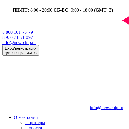
ПН-ПТ:
8:00 - 20:00
СБ-ВС:
9:00 - 18:00
(GMT+3)
8 800 101-75-79
8 930 71-51-097
info@new-chip.ru
Вход/регистрация
для специалистов
info@new-chip.ru
О компании
Партнеры
Новости