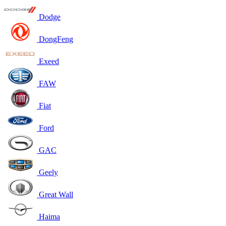
Dodge
DongFeng
Exeed
FAW
Fiat
Ford
GAC
Geely
Great Wall
Haima