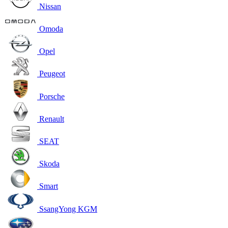
Nissan
Omoda
Opel
Peugeot
Porsche
Renault
SEAT
Skoda
Smart
SsangYong KGM