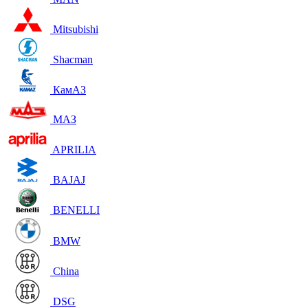
Mitsubishi
Shacman
КамАЗ
МАЗ
APRILIA
BAJAJ
BENELLI
BMW
China
DSG