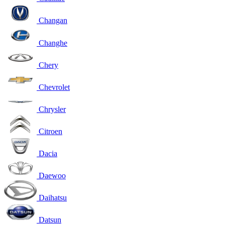
Changan
Changhe
Chery
Chevrolet
Chrysler
Citroen
Dacia
Daewoo
Daihatsu
Datsun