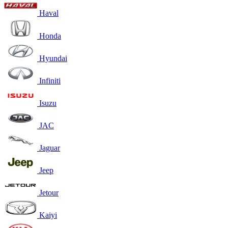
Haval
Honda
Hyundai
Infiniti
Isuzu
JAC
Jaguar
Jeep
Jetour
Kaiyi