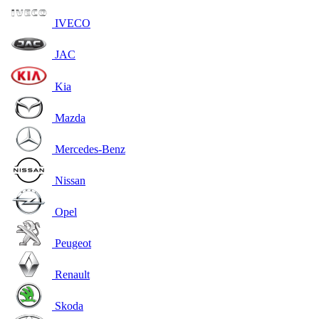
IVECO
JAC
Kia
Mazda
Mercedes-Benz
Nissan
Opel
Peugeot
Renault
Skoda