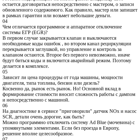
остается договориться непосредственно с мастером, о записи
обновленного содержимого. Как правило, мастер или запишет
в рамках гарантии или возьмет небольшие деньги.
04
Чем отличается программное и аппаратное отключение
системы ЕГР (EGR)?
В первом случае закрывается клапан и выключаются
необходимые коды ошибок , во втором канал рециркуляции
перекрывается заглушкой, но управление и контроль за
клапаном остаются. Второе без первого невозможно, иначе
будут биться коды и включится аварийный режим. Поэтому
делается в комплексе.
05
Зависит ли цена процедуры от года машины, мощности
двигателя, типа топлива, бензин или дизель?
Косвенно да, рынок есть рынок. Но! Основной вклад в
формирование стоимости вносит сложность работы с дампом
и непосредственно с машиной.
06
На диагностике в сервисе "приговорили" датчик NOx и насос
SCR, детали очень дорогие, как быть?
Можно программно отключить систему Ad Blue (мочевина) с
упомянутыми элементами. Если без проезда в Европу,
решение вполне целесообразное.
07