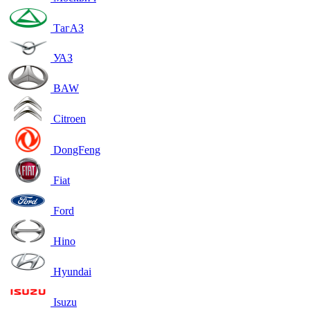
ТагАЗ
УАЗ
BAW
Citroen
DongFeng
Fiat
Ford
Hino
Hyundai
Isuzu