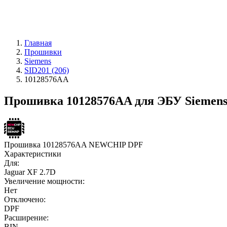
Главная
Прошивки
Siemens
SID201 (206)
10128576AA
Прошивка 10128576AA для ЭБУ Siemens 
Прошивка 10128576AA NEWCHIP DPF
Характеристики
Для:
Jaguar XF 2.7D
Увеличение мощности:
Нет
Отключено:
DPF
Расширение:
BIN