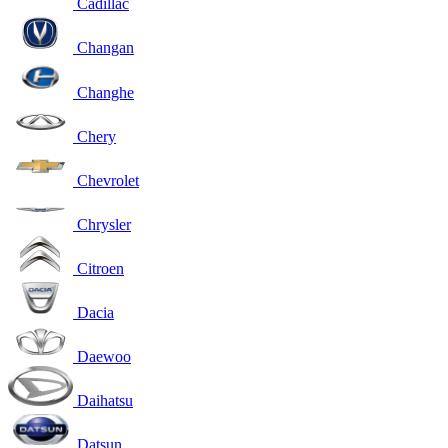
Cadillac
Changan
Changhe
Chery
Chevrolet
Chrysler
Citroen
Dacia
Daewoo
Daihatsu
Datsun