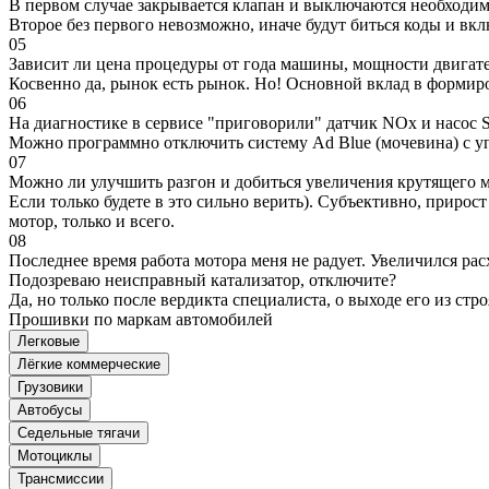
В первом случае закрывается клапан и выключаются необходимы
Второе без первого невозможно, иначе будут биться коды и вк
05
Зависит ли цена процедуры от года машины, мощности двигател
Косвенно да, рынок есть рынок. Но! Основной вклад в формир
06
На диагностике в сервисе "приговорили" датчик NOx и насос S
Можно программно отключить систему Ad Blue (мочевина) с уп
07
Можно ли улучшить разгон и добиться увеличения крутящего м
Если только будете в это сильно верить). Субъективно, прирос
мотор, только и всего.
08
Последнее время работа мотора меня не радует. Увеличился рас
Подозреваю неисправный катализатор, отключите?
Да, но только после вердикта специалиста, о выходе его из стро
Прошивки по маркам автомобилей
Легковые
Лёгкие коммерческие
Грузовики
Автобусы
Седельные тягачи
Мотоциклы
Трансмиссии