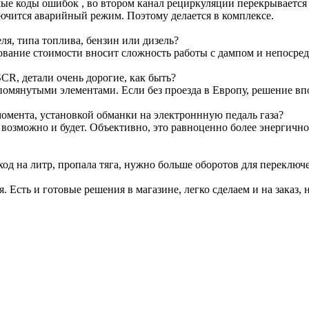
е коды ошибок , во втором канал рециркуляции перекрывается з
лючится аварийный режим. Поэтому делается в комплексе.
я, типа топлива, бензин или дизель?
ование стоимости вносит сложность работы с дампом и непосре
CR, детали очень дорогие, как быть?
омянутыми элементами. Если без проезда в Европу, решение вп
омента, установкой обманки на электроннную педаль газа?
т возможно и будет. Объективно, это равноценно более энергичн
ход на литр, пропала тяга, нужно больше оборотов для переключ
я. Есть и готовые решения в магазине, легко сделаем и на заказ, 