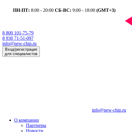
ПН-ПТ:
8:00 - 20:00
СБ-ВС:
9:00 - 18:00
(GMT+3)
8 800 101-75-79
8 930 71-51-097
info@new-chip.ru
Вход/регистрация
для специалистов
info@new-chip.ru
О компании
Партнеры
Новости