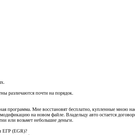
ях.
ены различаются почти на порядок.
ртная программа. Мне восстановят бесплатно, купленные мною н
м модификацию на новом файле. Владельцу авто остается договор
тии или возьмет небольшие деньги.
ы ЕГР (EGR)?