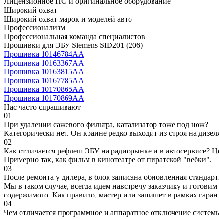
Лицензионное ПО и оригинальное оборудование
Широкий охват
Широкий охват марок и моделей авто
Профессионализм
Профессиональная команда специалистов
Прошивки для ЭБУ Siemens SID201 (206)
Прошивка 10146784AA
Прошивка 10163367AA
Прошивка 10163815AA
Прошивка 10167785AA
Прошивка 10170865AA
Прошивка 10170869AA
Нас часто спрашивают
01
При удалении сажевого фильтра, катализатор тоже под нож?
Категорически нет. Он крайне редко выходит из строя на дизел
02
Как отличается рефлеш ЭБУ на радиорынке и в автосервисе? Ц
Примерно так, как фильм в кинотеатре от пиратской "вебки".
03
После ремонта у дилера, в блок записана обновленная станда
Мы в таком случае, всегда идем навстречу заказчику и готови
содержимого. Как правило, мастер или запишет в рамках гаран
04
Чем отличается программное и аппаратное отключение систем