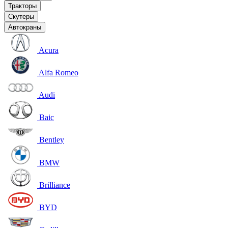
Тракторы
Скутеры
Автокраны
Acura
Alfa Romeo
Audi
Baic
Bentley
BMW
Brilliance
BYD