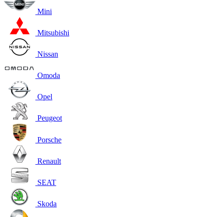
Mini
Mitsubishi
Nissan
Omoda
Opel
Peugeot
Porsche
Renault
SEAT
Skoda