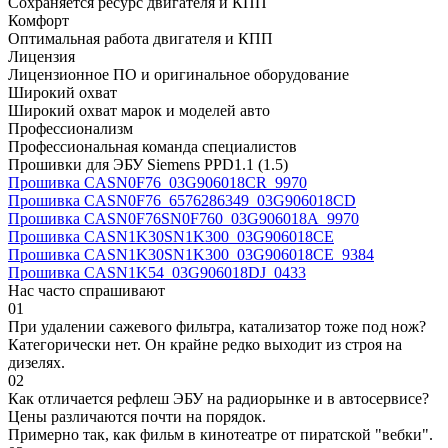
Сохраняется ресурс двигателя и КПП
Комфорт
Оптимальная работа двигателя и КПП
Лицензия
Лицензионное ПО и оригинальное оборудование
Широкий охват
Широкий охват марок и моделей авто
Профессионализм
Профессиональная команда специалистов
Прошивки для ЭБУ Siemens PPD1.1 (1.5)
Прошивка CASN0F76_03G906018CR_9970
Прошивка CASN0F76_6576286349_03G906018CD
Прошивка CASN0F76SN0F760_03G906018A_9970
Прошивка CASN1K30SN1K300_03G906018CE
Прошивка CASN1K30SN1K300_03G906018CE_9384
Прошивка CASN1K54_03G906018DJ_0433
Нас часто спрашивают
01
При удалении сажевого фильтра, катализатор тоже под нож?
Категорически нет. Он крайне редко выходит из строя на
дизелях.
02
Как отличается рефлеш ЭБУ на радиорынке и в автосервисе?
Цены различаются почти на порядок.
Примерно так, как фильм в кинотеатре от пиратской "вебки".