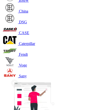
BMW
China
DSG
CASE
Caterpillar
Fendt
Voge
Sany