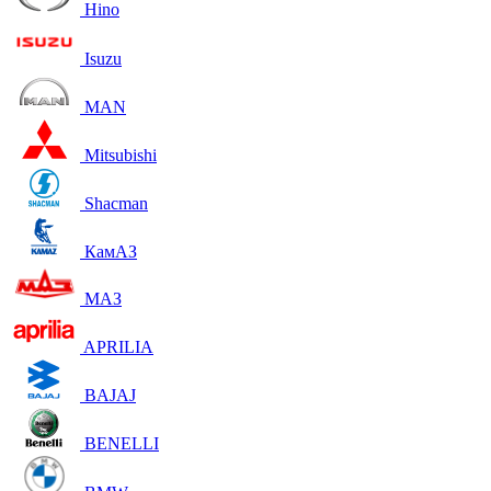
Hino
Isuzu
MAN
Mitsubishi
Shacman
КамАЗ
МАЗ
APRILIA
BAJAJ
BENELLI