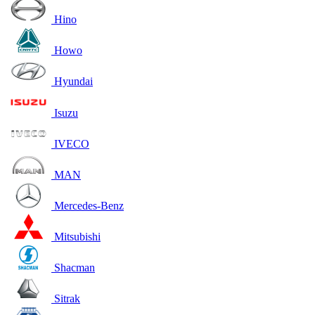
Hino
Howo
Hyundai
Isuzu
IVECO
MAN
Mercedes-Benz
Mitsubishi
Shacman
Sitrak