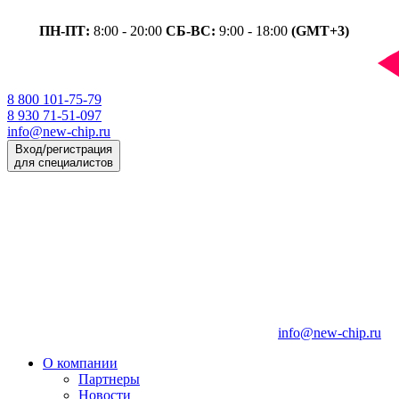
ПН-ПТ:
8:00 - 20:00
СБ-ВС:
9:00 - 18:00
(GMT+3)
8 800 101-75-79
8 930 71-51-097
info@new-chip.ru
Вход/регистрация
для специалистов
info@new-chip.ru
О компании
Партнеры
Новости