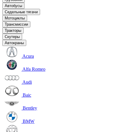
Автобусы
Седельные тягачи
Мотоциклы
Трансмиссии
Тракторы
Скутеры
Автокраны
Acura
Alfa Romeo
Audi
Baic
Bentley
BMW