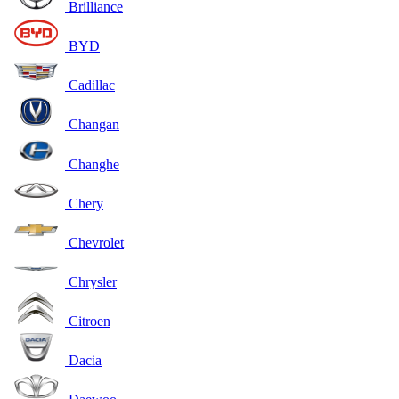
Brilliance
BYD
Cadillac
Changan
Changhe
Chery
Chevrolet
Chrysler
Citroen
Dacia