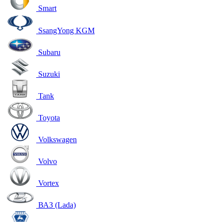
Smart
SsangYong KGM
Subaru
Suzuki
Tank
Toyota
Volkswagen
Volvo
Vortex
ВАЗ (Lada)