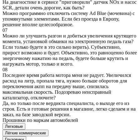
На диагностике в сервисе "приговорили" датчик NOx и насос
SCR, детали очень дорогие, как быть?
Можно программно отключить систему Ad Blue (мочевина) с
упомянутыми элементами. Если без проезда в Европу,
решение вполне целесообразное.
07
Можно ли улучшить разгон и добиться увеличения крутящего
момента, установкой обманки на электроннную педаль газа?
Если только будете в это сильно верить). Субъективно,
прирост возможно и будет. Объективно, это равноценно более
энергичному нажатию на педаль, будете больше крутить и
нагружать мотор, только и всего.
08
Последнее время работа мотора меня не радует. Увеличился
расход на литр, пропала тяга, нужно больше оборотов для
переключения акпп на передачу выше, снизилась
максимальная скорость. Подозреваю неисправный
катализатор, отключите?
Да, но только после вердикта специалиста, о выходе его из
строя. Есть и готовые решения в магазине, легко сделаем и на
заказ, на базе заводской версии.
Прошивки по маркам автомобилей
Легковые
Лёгкие коммерческие
Грузовики