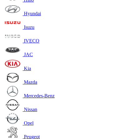
Hyundai
Isuzu
IVECO
JAC
Kia
Mazda
Mercedes-Benz
Nissan
Opel
Peugeot