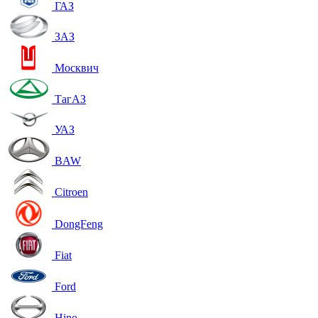
ГАЗ
ЗАЗ
Москвич
ТагАЗ
УАЗ
BAW
Citroen
DongFeng
Fiat
Ford
Hino