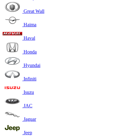
Great Wall
Haima
Haval
Honda
Hyundai
Infiniti
Isuzu
JAC
Jaguar
Jeep