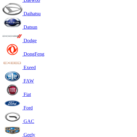
Daewoo
Daihatsu
Datsun
Dodge
DongFeng
Exeed
FAW
Fiat
Ford
GAC
Geely