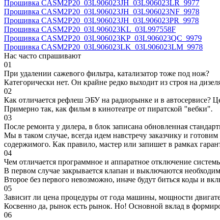
Прошивка CASM2P20_03L906023JH_03L906023LR_9977
Прошивка CASM2P20_03L906023JH_03L906023NF_9978
Прошивка CASM2P20_03L906023JH_03L906023PR_9978
Прошивка CASM2P20_03L906023KL_03L997558F
Прошивка CASM2P20_03L906023KP_03L906023QC_9979
Прошивка CASM2P20_03L906023LK_03L906023LM_9978
Нас часто спрашивают
01
При удалении сажевого фильтра, катализатор тоже под нож?
Категорически нет. Он крайне редко выходит из строя на дизел
02
Как отличается рефлеш ЭБУ на радиорынке и в автосервисе? Ц
Примерно так, как фильм в кинотеатре от пиратской "вебки".
03
После ремонта у дилера, в блок записана обновленная станда
Мы в таком случае, всегда идем навстречу заказчику и готови
содержимого. Как правило, мастер или запишет в рамках гаран
04
Чем отличается программное и аппаратное отключение систем
В первом случае закрывается клапан и выключаются необходимы
Второе без первого невозможно, иначе будут биться коды и вк
05
Зависит ли цена процедуры от года машины, мощности двигател
Косвенно да, рынок есть рынок. Но! Основной вклад в формир
06