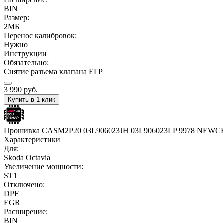
BIN
Размер:
2МБ
Перенос калибровок:
Нужно
Инструкции
Обязательно:
Снятие разъема клапана ЕГР
3 990
руб.
Купить в 1 клик
Прошивка CASM2P20 03L906023JH 03L906023LP 9978 NEWC
Характеристики
Для:
Skoda Octavia
Увеличение мощности:
ST1
Отключено:
DPF
EGR
Расширение:
BIN