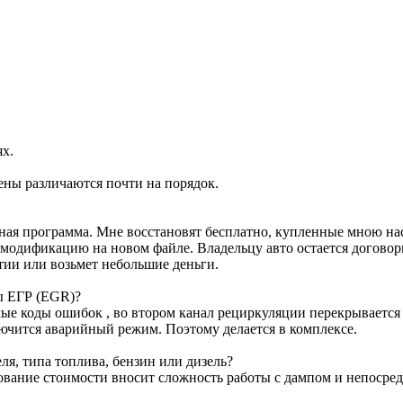
ях.
ены различаются почти на порядок.
ртная программа. Мне восстановят бесплатно, купленные мною н
м модификацию на новом файле. Владельцу авто остается договор
тии или возьмет небольшие деньги.
ы ЕГР (EGR)?
е коды ошибок , во втором канал рециркуляции перекрывается з
лючится аварийный режим. Поэтому делается в комплексе.
я, типа топлива, бензин или дизель?
ование стоимости вносит сложность работы с дампом и непосре