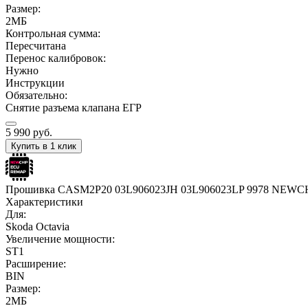
Размер:
2МБ
Контрольная сумма:
Пересчитана
Перенос калибровок:
Нужно
Инструкции
Обязательно:
Снятие разъема клапана ЕГР
5 990
руб.
Купить в 1 клик
Прошивка CASM2P20 03L906023JH 03L906023LP 9978 NEWC
Характеристики
Для:
Skoda Octavia
Увеличение мощности:
ST1
Расширение:
BIN
Размер:
2МБ