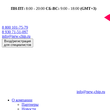
ПН-ПТ:
8:00 - 20:00
СБ-ВС:
9:00 - 18:00
(GMT+3)
8 800 101-75-79
8 930 71-51-097
info@new-chip.ru
Вход/регистрация
для специалистов
info@new-chip.ru
О компании
Партнеры
Новости