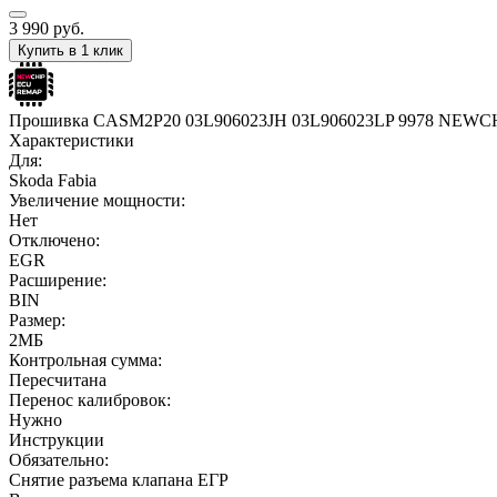
3 990
руб.
Купить в 1 клик
Прошивка CASM2P20 03L906023JH 03L906023LP 9978 NEWC
Характеристики
Для:
Skoda Fabia
Увеличение мощности:
Нет
Отключено:
EGR
Расширение:
BIN
Размер:
2МБ
Контрольная сумма:
Пересчитана
Перенос калибровок:
Нужно
Инструкции
Обязательно:
Снятие разъема клапана ЕГР