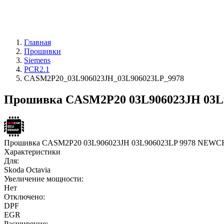
Главная
Прошивки
Siemens
PCR2.1
CASM2P20_03L906023JH_03L906023LP_9978
Прошивка CASM2P20 03L906023JH 03L9
Прошивка CASM2P20 03L906023JH 03L906023LP 9978 NEWC
Характеристики
Для:
Skoda Octavia
Увеличение мощности:
Нет
Отключено:
DPF
EGR
Расширение: