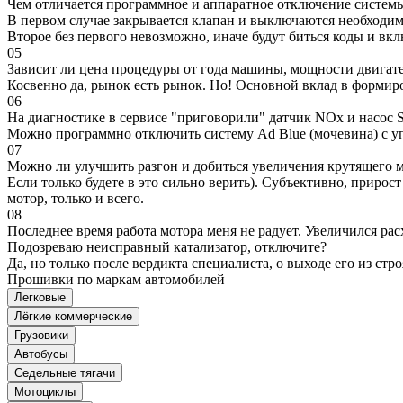
Чем отличается программное и аппаратное отключение систем
В первом случае закрывается клапан и выключаются необходимы
Второе без первого невозможно, иначе будут биться коды и вк
05
Зависит ли цена процедуры от года машины, мощности двигател
Косвенно да, рынок есть рынок. Но! Основной вклад в формир
06
На диагностике в сервисе "приговорили" датчик NOx и насос S
Можно программно отключить систему Ad Blue (мочевина) с уп
07
Можно ли улучшить разгон и добиться увеличения крутящего м
Если только будете в это сильно верить). Субъективно, прирос
мотор, только и всего.
08
Последнее время работа мотора меня не радует. Увеличился рас
Подозреваю неисправный катализатор, отключите?
Да, но только после вердикта специалиста, о выходе его из стро
Прошивки по маркам автомобилей
Легковые
Лёгкие коммерческие
Грузовики
Автобусы
Седельные тягачи
Мотоциклы