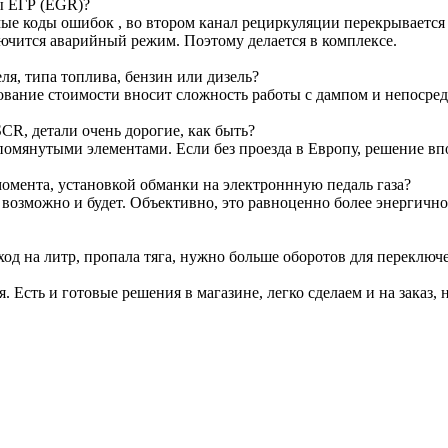
ы ЕГР (EGR)?
е коды ошибок , во втором канал рециркуляции перекрывается з
лючится аварийный режим. Поэтому делается в комплексе.
я, типа топлива, бензин или дизель?
ование стоимости вносит сложность работы с дампом и непосре
CR, детали очень дорогие, как быть?
омянутыми элементами. Если без проезда в Европу, решение вп
омента, установкой обманки на электроннную педаль газа?
т возможно и будет. Объективно, это равноценно более энергичн
ход на литр, пропала тяга, нужно больше оборотов для переключ
я. Есть и готовые решения в магазине, легко сделаем и на заказ, 