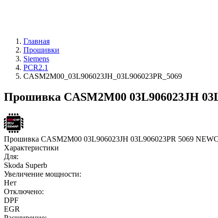
Главная
Прошивки
Siemens
PCR2.1
CASM2M00_03L906023JH_03L906023PR_5069
Прошивка CASM2M00 03L906023JH 03L9
Прошивка CASM2M00 03L906023JH 03L906023PR 5069 NEW
Характеристики
Для:
Skoda Superb
Увеличение мощности:
Нет
Отключено:
DPF
EGR
Расширение: