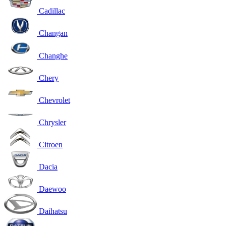
Cadillac
Changan
Changhe
Chery
Chevrolet
Chrysler
Citroen
Dacia
Daewoo
Daihatsu