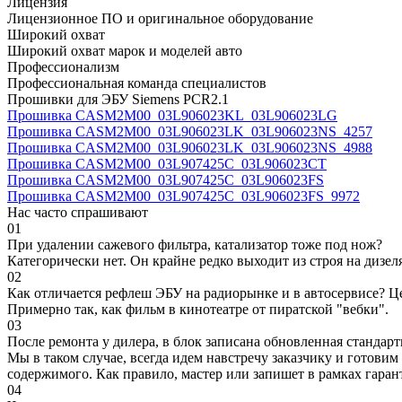
Лицензия
Лицензионное ПО и оригинальное оборудование
Широкий охват
Широкий охват марок и моделей авто
Профессионализм
Профессиональная команда специалистов
Прошивки для ЭБУ Siemens PCR2.1
Прошивка CASM2M00_03L906023KL_03L906023LG
Прошивка CASM2M00_03L906023LK_03L906023NS_4257
Прошивка CASM2M00_03L906023LK_03L906023NS_4988
Прошивка CASM2M00_03L907425C_03L906023CT
Прошивка CASM2M00_03L907425C_03L906023FS
Прошивка CASM2M00_03L907425C_03L906023FS_9972
Нас часто спрашивают
01
При удалении сажевого фильтра, катализатор тоже под нож?
Категорически нет. Он крайне редко выходит из строя на дизел
02
Как отличается рефлеш ЭБУ на радиорынке и в автосервисе? Ц
Примерно так, как фильм в кинотеатре от пиратской "вебки".
03
После ремонта у дилера, в блок записана обновленная станда
Мы в таком случае, всегда идем навстречу заказчику и готови
содержимого. Как правило, мастер или запишет в рамках гаран
04