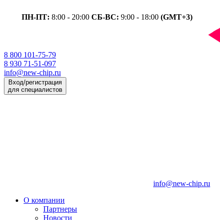
ПН-ПТ:
8:00 - 20:00
СБ-ВС:
9:00 - 18:00
(GMT+3)
8 800 101-75-79
8 930 71-51-097
info@new-chip.ru
Вход/регистрация
для специалистов
info@new-chip.ru
О компании
Партнеры
Новости