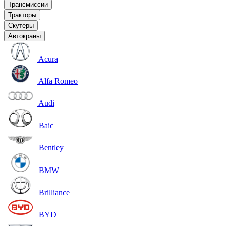
Трансмиссии
Тракторы
Скутеры
Автокраны
Acura
Alfa Romeo
Audi
Baic
Bentley
BMW
Brilliance
BYD