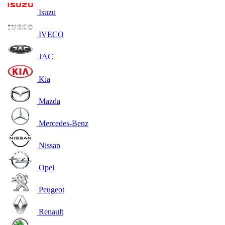
Isuzu
IVECO
JAC
Kia
Mazda
Mercedes-Benz
Nissan
Opel
Peugeot
Renault