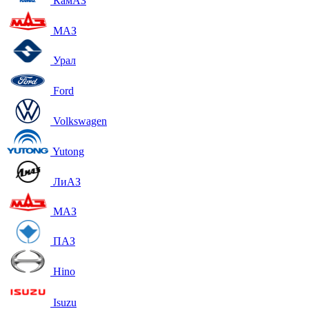
КамАЗ
МАЗ
Урал
Ford
Volkswagen
Yutong
ЛиАЗ
МАЗ
ПАЗ
Hino
Isuzu