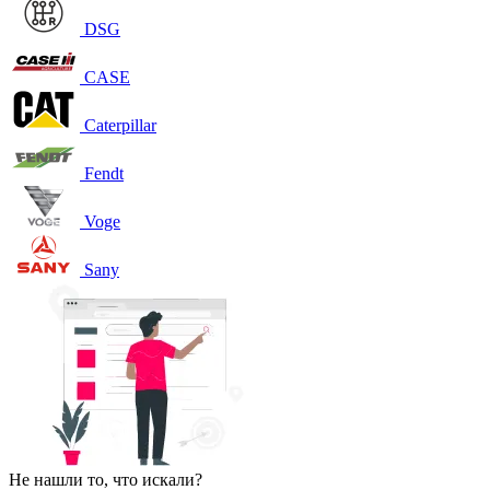
DSG
CASE
Caterpillar
Fendt
Voge
Sany
Не нашли то, что искали?