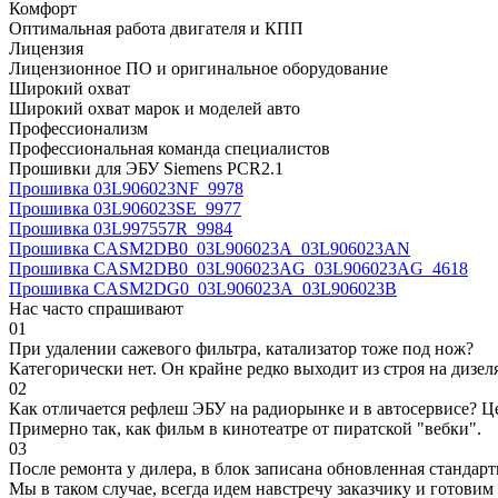
Комфорт
Оптимальная работа двигателя и КПП
Лицензия
Лицензионное ПО и оригинальное оборудование
Широкий охват
Широкий охват марок и моделей авто
Профессионализм
Профессиональная команда специалистов
Прошивки для ЭБУ Siemens PCR2.1
Прошивка 03L906023NF_9978
Прошивка 03L906023SE_9977
Прошивка 03L997557R_9984
Прошивка CASM2DB0_03L906023A_03L906023AN
Прошивка CASM2DB0_03L906023AG_03L906023AG_4618
Прошивка CASM2DG0_03L906023A_03L906023B
Нас часто спрашивают
01
При удалении сажевого фильтра, катализатор тоже под нож?
Категорически нет. Он крайне редко выходит из строя на дизел
02
Как отличается рефлеш ЭБУ на радиорынке и в автосервисе? Ц
Примерно так, как фильм в кинотеатре от пиратской "вебки".
03
После ремонта у дилера, в блок записана обновленная станда
Мы в таком случае, всегда идем навстречу заказчику и готови