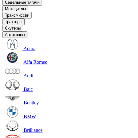
Седельные тягачи
Мотоциклы
Трансмиссии
Тракторы
Скутеры
Автокраны
Acura
Alfa Romeo
Audi
Baic
Bentley
BMW
Brilliance