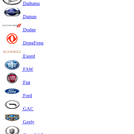
Daihatsu
Datsun
Dodge
DongFeng
Exeed
FAW
Fiat
Ford
GAC
Geely