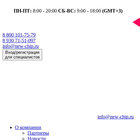
ПН-ПТ:
8:00 - 20:00
СБ-ВС:
9:00 - 18:00
(GMT+3)
8 800 101-75-79
8 930 71-51-097
info@new-chip.ru
Вход/регистрация
для специалистов
info@new-chip.ru
О компании
Партнеры
Новости