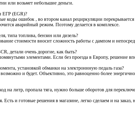
тии или возьмет небольшие деньги.
ы ЕГР (EGR)?
е коды ошибок , во втором канал рециркуляции перекрывается з
лючится аварийный режим. Поэтому делается в комплексе.
я, типа топлива, бензин или дизель?
ование стоимости вносит сложность работы с дампом и непосре
CR, детали очень дорогие, как быть?
омянутыми элементами. Если без проезда в Европу, решение вп
омента, установкой обманки на электроннную педаль газа?
т возможно и будет. Объективно, это равноценно более энергичн
ход на литр, пропала тяга, нужно больше оборотов для переключ
я. Есть и готовые решения в магазине, легко сделаем и на заказ, 