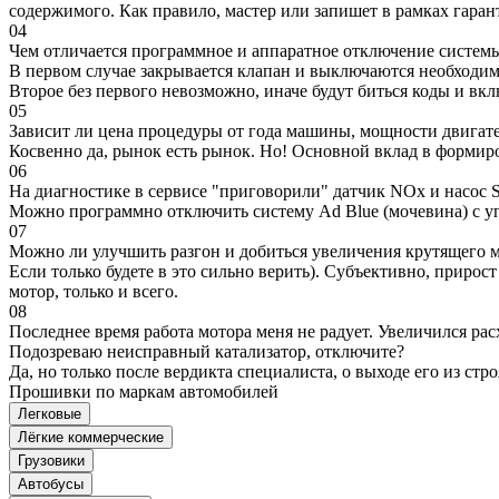
содержимого. Как правило, мастер или запишет в рамках гаран
04
Чем отличается программное и аппаратное отключение систем
В первом случае закрывается клапан и выключаются необходимы
Второе без первого невозможно, иначе будут биться коды и вк
05
Зависит ли цена процедуры от года машины, мощности двигател
Косвенно да, рынок есть рынок. Но! Основной вклад в формир
06
На диагностике в сервисе "приговорили" датчик NOx и насос S
Можно программно отключить систему Ad Blue (мочевина) с уп
07
Можно ли улучшить разгон и добиться увеличения крутящего м
Если только будете в это сильно верить). Субъективно, прирос
мотор, только и всего.
08
Последнее время работа мотора меня не радует. Увеличился рас
Подозреваю неисправный катализатор, отключите?
Да, но только после вердикта специалиста, о выходе его из стро
Прошивки по маркам автомобилей
Легковые
Лёгкие коммерческие
Грузовики
Автобусы