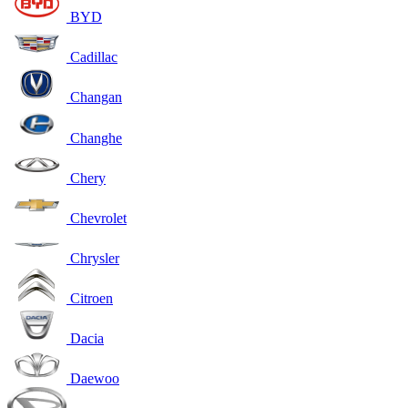
BYD
Cadillac
Changan
Changhe
Chery
Chevrolet
Chrysler
Citroen
Dacia
Daewoo