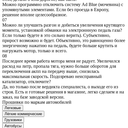
Можно программно отключить систему Ad Blue (мочевина) с
упомянутыми элементами. Если без проезда в Европу,
решение вполне целесообразное.
07
Можно ли улучшить разгон и добиться увеличения крутящего
момента, установкой обманки на электроннную педаль газа?
Если только будете в это сильно верить). Субъективно,
прирост возможно и будет. Объективно, это равноценно более
энергичному нажатию на педаль, будете больше крутить и
нагружать мотор, только и всего.
08
Последнее время работа мотора меня не радует. Увеличился
расход на литр, пропала тяга, нужно больше оборотов для
переключения акпп на передачу выше, снизилась
максимальная скорость. Подозреваю неисправный
катализатор, отключите?
Да, но только после вердикта специалиста, о выходе его из
строя. Есть и готовые решения в магазине, легко сделаем и на
заказ, на базе заводской версии.
Прошивки по маркам автомобилей
Легковые
Лёгкие коммерческие
Грузовики
Автобусы