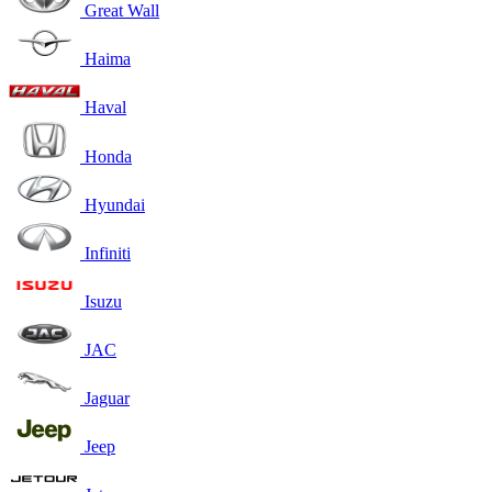
Great Wall
Haima
Haval
Honda
Hyundai
Infiniti
Isuzu
JAC
Jaguar
Jeep