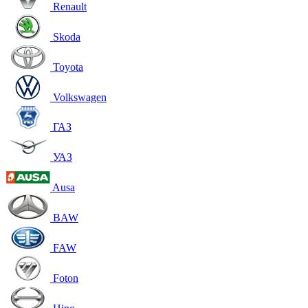
Renault
Skoda
Toyota
Volkswagen
ГАЗ
УАЗ
Ausa
BAW
FAW
Foton