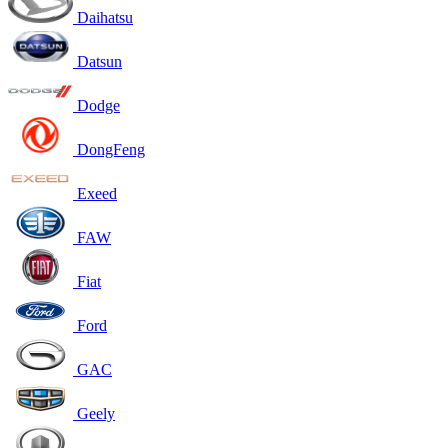
Daihatsu
Datsun
Dodge
DongFeng
Exeed
FAW
Fiat
Ford
GAC
Geely