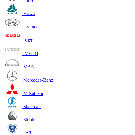
Hino
Howo
Hyundai
Isuzu
IVECO
MAN
Mercedes-Benz
Mitsubishi
Shacman
Sitrak
ГАЗ