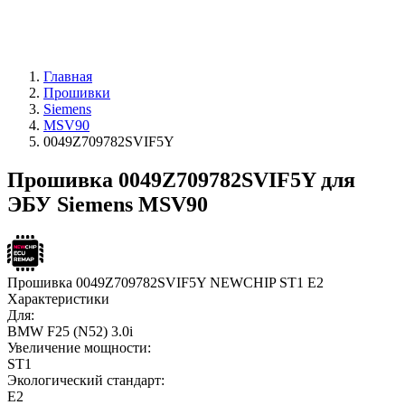
Главная
Прошивки
Siemens
MSV90
0049Z709782SVIF5Y
Прошивка 0049Z709782SVIF5Y для
ЭБУ Siemens MSV90
Прошивка 0049Z709782SVIF5Y NEWCHIP ST1 E2
Характеристики
Для:
BMW F25 (N52) 3.0i
Увеличение мощности:
ST1
Экологический стандарт:
E2