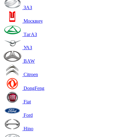
ЗАЗ
Москвич
ТагАЗ
УАЗ
BAW
Citroen
DongFeng
Fiat
Ford
Hino