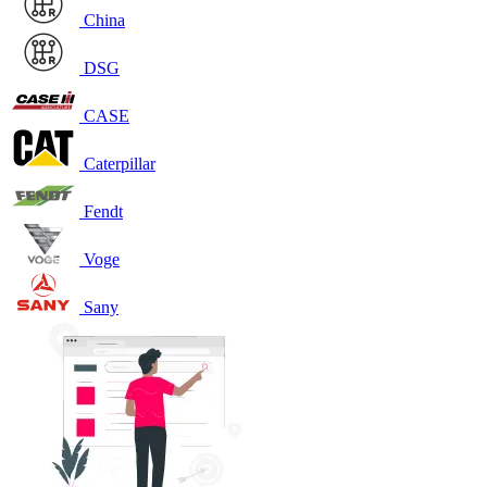
China
DSG
CASE
Caterpillar
Fendt
Voge
Sany