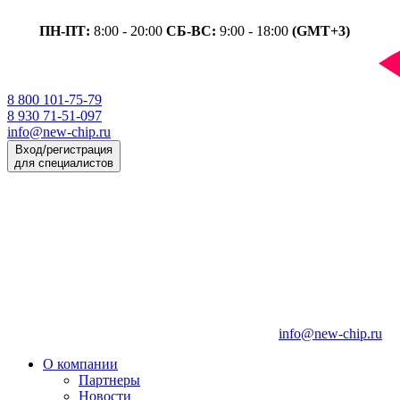
ПН-ПТ:
8:00 - 20:00
СБ-ВС:
9:00 - 18:00
(GMT+3)
8 800 101-75-79
8 930 71-51-097
info@new-chip.ru
Вход/регистрация
для специалистов
info@new-chip.ru
О компании
Партнеры
Новости