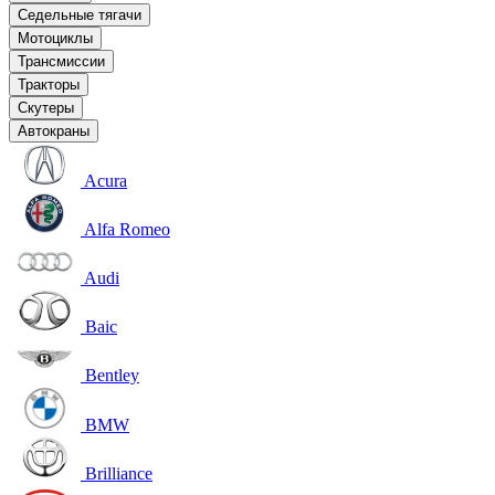
Седельные тягачи
Мотоциклы
Трансмиссии
Тракторы
Скутеры
Автокраны
Acura
Alfa Romeo
Audi
Baic
Bentley
BMW
Brilliance