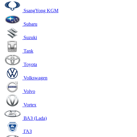
SsangYong KGM
Subaru
Suzuki
Tank
Toyota
Volkswagen
Volvo
Vortex
ВАЗ (Lada)
ГАЗ