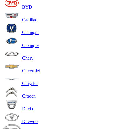
BYD
Cadillac
Changan
Changhe
Chery
Chevrolet
Chrysler
Citroen
Dacia
Daewoo