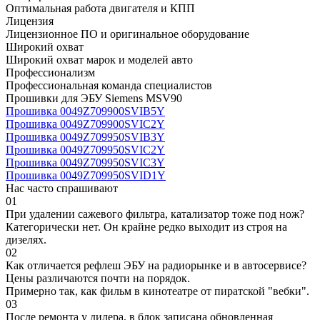
Оптимальная работа двигателя и КПП
Лицензия
Лицензионное ПО и оригинальное оборудование
Широкий охват
Широкий охват марок и моделей авто
Профессионализм
Профессиональная команда специалистов
Прошивки для ЭБУ Siemens MSV90
Прошивка 0049Z709900SVIB5Y
Прошивка 0049Z709900SVIC2Y
Прошивка 0049Z709950SVIB3Y
Прошивка 0049Z709950SVIC2Y
Прошивка 0049Z709950SVIC3Y
Прошивка 0049Z709950SVID1Y
Нас часто спрашивают
01
При удалении сажевого фильтра, катализатор тоже под нож?
Категорически нет. Он крайне редко выходит из строя на
дизелях.
02
Как отличается рефлеш ЭБУ на радиорынке и в автосервисе?
Цены различаются почти на порядок.
Примерно так, как фильм в кинотеатре от пиратской "вебки".
03
После ремонта у дилера, в блок записана обновленная