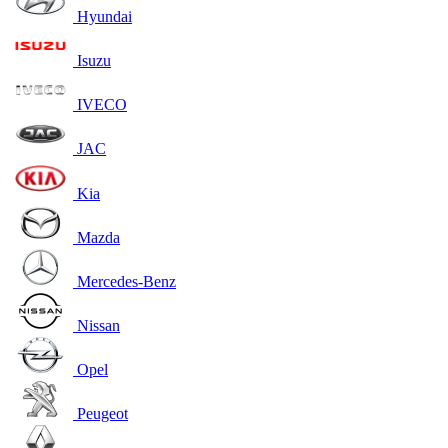
Hyundai
Isuzu
IVECO
JAC
Kia
Mazda
Mercedes-Benz
Nissan
Opel
Peugeot