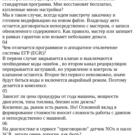
стандартная программа. Мне восстановят бесплатно,
купленные мною настройки?
Мы в таком случае, всегда идем навстречу заказчику и
готовим модификацию на новом файле. Владельцу авто
остается договориться непосредственно с мастером, о записи
обновленного содержимого. Как правило, мастер или запишет
в рамках гарантии или возьмет небольшие деньги.
04
Чем отличается программное и аппаратное отключение
системы ЕГР (EGR)?
В первом случае закрывается клапан и выключаются
необходимые коды ошибок , во втором канал рециркуляции
перекрывается заглушкой, но управление и контроль за
клапаном остаются. Второе без первого невозможно, иначе
будут биться коды и включится аварийный режим. Поэтому
делается в комплексе.
05
Зависит ли цена процедуры от года машины, мощности
двигателя, типа топлива, бензин или дизель?
Косвенно да, рынок есть рынок. Но! Основной вклад в
формирование стоимости вносит сложность работы с дампом
и непосредственно с машиной.
06
На диагностике в сервисе "приговорили" датчик NOx и насос
SCR, детали очень дорогие, как быть?