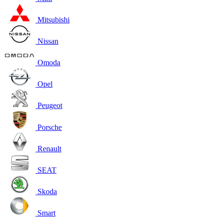
Mitsubishi
Nissan
Omoda
Opel
Peugeot
Porsche
Renault
SEAT
Skoda
Smart