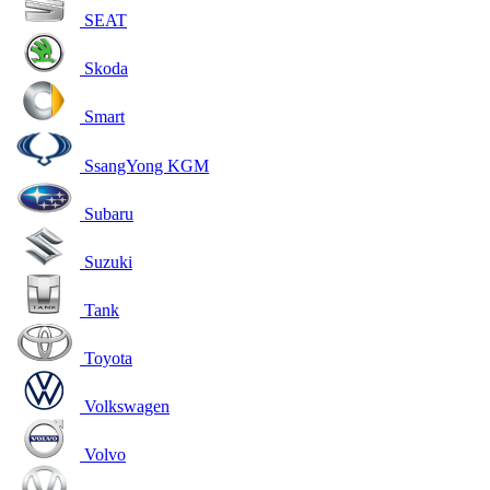
SEAT
Skoda
Smart
SsangYong KGM
Subaru
Suzuki
Tank
Toyota
Volkswagen
Volvo