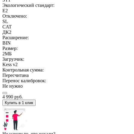
Экологический стандарт:
E2
Отключено:
SL
CAT
ДК2
Расширение:
BIN
Размер:
2МБ
Загрузчик:
Kess v2
Контрольная сумма:
Пересчитана
Перенос калибровок:
Не нужно
4 990
руб.
Купить в 1 клик
Не нашли то, что искали?