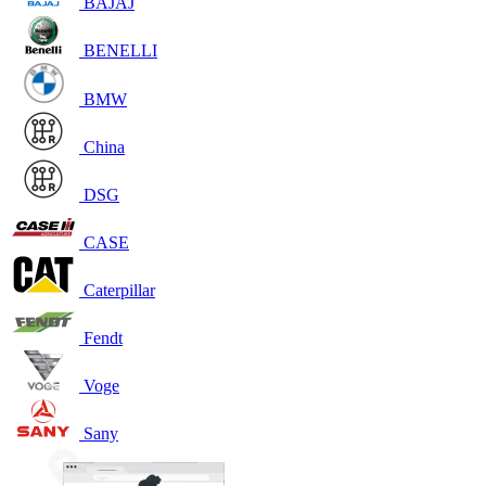
BAJAJ
BENELLI
BMW
China
DSG
CASE
Caterpillar
Fendt
Voge
Sany