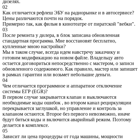
дизелях.
02
Как отличается рефлеш ЭБУ на радиорынке и в автосервисе?
Цены различаются почти на порядок.
Примерно так, как фильм в кинотеатре от пиратской "вебки".
03
После ремонта у дилера, в блок записана обновленная
стандартная программа. Мне восстановят бесплатно,
купленные мною настройки?
Мы в таком случае, всегда идем навстречу заказчику и
готовим модификацию на новом файле. Владельцу авто
остается договориться непосредственно с мастером, о записи
обновленного содержимого. Как правило, мастер или запишет
в рамках гарантии или возьмет небольшие деньги.
04
Чем отличается программное и аппаратное отключение
системы ЕГР (EGR)?
В первом случае закрывается клапан и выключаются
необходимые коды ошибок , во втором канал рециркуляции
перекрывается заглушкой, но управление и контроль за
клапаном остаются. Второе без первого невозможно, иначе
будут биться коды и включится аварийный режим. Поэтому
делается в комплексе.
05
Зависит ли цена процедуры от года машины, мощности