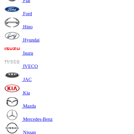
Fiat
Ford
Hino
Hyundai
Isuzu
IVECO
JAC
Kia
Mazda
Mercedes-Benz
Nissan