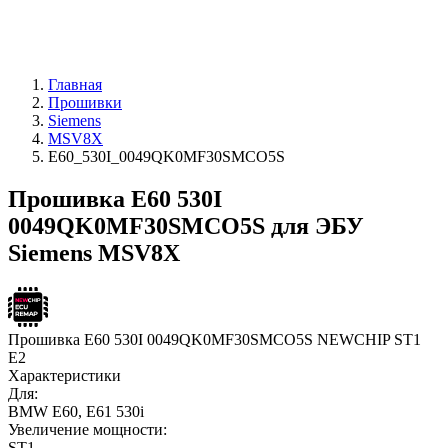
Главная
Прошивки
Siemens
MSV8X
E60_530I_0049QK0MF30SMCO5S
Прошивка E60 530I
0049QK0MF30SMCO5S для ЭБУ
Siemens MSV8X
Прошивка E60 530I 0049QK0MF30SMCO5S NEWCHIP ST1
E2
Характеристики
Для:
BMW E60, E61 530i
Увеличение мощности:
ST1