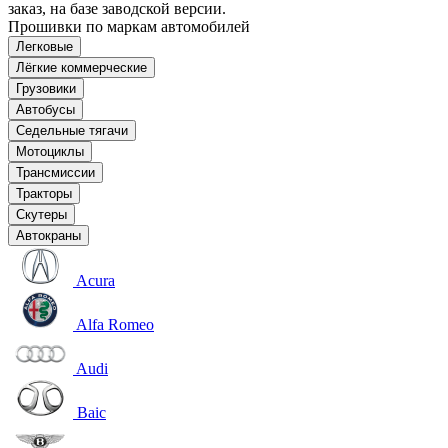
заказ, на базе заводской версии.
Прошивки по маркам автомобилей
Легковые
Лёгкие коммерческие
Грузовики
Автобусы
Седельные тягачи
Мотоциклы
Трансмиссии
Тракторы
Скутеры
Автокраны
Acura
Alfa Romeo
Audi
Baic