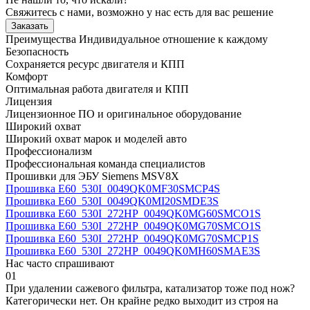
Свяжитесь с нами, возможно у нас есть для вас решение
Заказать
Преимущества
Индивидуальное отношение к каждому
Безопасность
Сохраняется ресурс двигателя и КПП
Комфорт
Оптимальная работа двигателя и КПП
Лицензия
Лицензионное ПО и оригинальное оборудование
Широкий охват
Широкий охват марок и моделей авто
Профессионализм
Профессиональная команда специалистов
Прошивки для ЭБУ Siemens MSV8X
Прошивка E60_530I_0049QK0MF30SMCP4S
Прошивка E60_530I_0049QK0MI20SMDE3S
Прошивка E60_530I_272HP_0049QK0MG60SMCO1S
Прошивка E60_530I_272HP_0049QK0MG70SMCO1S
Прошивка E60_530I_272HP_0049QK0MG70SMCP1S
Прошивка E60_530I_272HP_0049QK0MH60SMAE3S
Нас часто спрашивают
01
При удалении сажевого фильтра, катализатор тоже под нож?
Категорически нет. Он крайне редко выходит из строя на