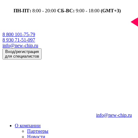
ПН-ПТ:
8:00 - 20:00
СБ-ВС:
9:00 - 18:00
(GMT+3)
8 800 101-75-79
8 930 71-51-097
info@new-chip.ru
Вход/регистрация
для специалистов
info@new-chip.ru
О компании
Партнеры
Новости