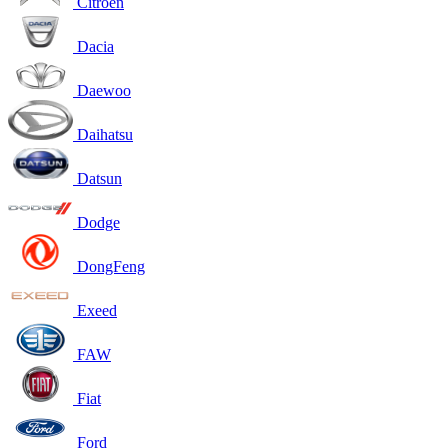
Citroen
Dacia
Daewoo
Daihatsu
Datsun
Dodge
DongFeng
Exeed
FAW
Fiat
Ford