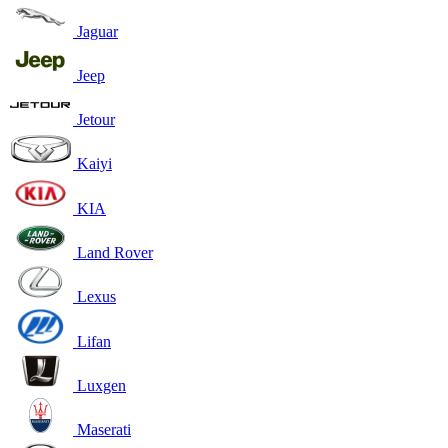
Jaguar
Jeep
Jetour
Kaiyi
KIA
Land Rover
Lexus
Lifan
Luxgen
Maserati