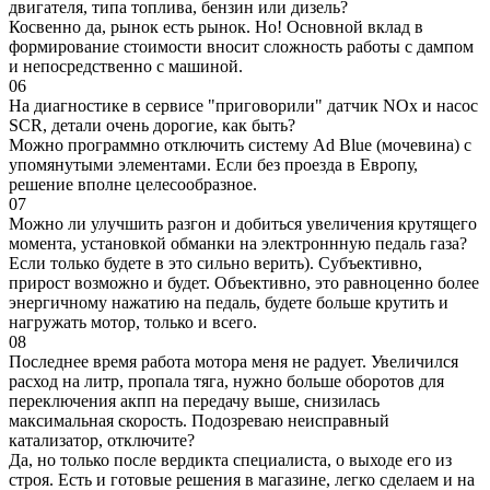
двигателя, типа топлива, бензин или дизель?
Косвенно да, рынок есть рынок. Но! Основной вклад в
формирование стоимости вносит сложность работы с дампом
и непосредственно с машиной.
06
На диагностике в сервисе "приговорили" датчик NOx и насос
SCR, детали очень дорогие, как быть?
Можно программно отключить систему Ad Blue (мочевина) с
упомянутыми элементами. Если без проезда в Европу,
решение вполне целесообразное.
07
Можно ли улучшить разгон и добиться увеличения крутящего
момента, установкой обманки на электроннную педаль газа?
Если только будете в это сильно верить). Субъективно,
прирост возможно и будет. Объективно, это равноценно более
энергичному нажатию на педаль, будете больше крутить и
нагружать мотор, только и всего.
08
Последнее время работа мотора меня не радует. Увеличился
расход на литр, пропала тяга, нужно больше оборотов для
переключения акпп на передачу выше, снизилась
максимальная скорость. Подозреваю неисправный
катализатор, отключите?
Да, но только после вердикта специалиста, о выходе его из
строя. Есть и готовые решения в магазине, легко сделаем и на