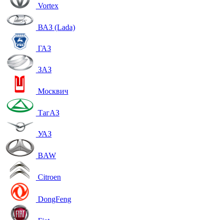
Vortex
ВАЗ (Lada)
ГАЗ
ЗАЗ
Москвич
ТагАЗ
УАЗ
BAW
Citroen
DongFeng