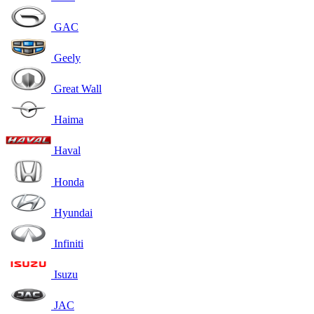
GAC
Geely
Great Wall
Haima
Haval
Honda
Hyundai
Infiniti
Isuzu
JAC