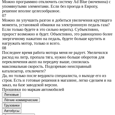
Можно программно отключить систему Ad Blue (мочевина) с
упомянутыми элементами. Если без проезда в Европу,
решение вполне целесообразное.
07
Можно ли улучшить разгон и добиться увеличения крутящего
момента, установкой обманки на электроннную педаль газа?
Если только будете в это сильно верить). Субъективно,
прирост возможно и будет. Объективно, это равноценно более
энергичному нажатию на педаль, будете больше крутить и
нагружать мотор, только и всего.
08
Последнее время работа мотора меня не радует. Увеличился
расход на литр, пропала тяга, нужно больше оборотов для
переключения акпп на передачу выше, снизилась
максимальная скорость. Подозреваю неисправный
катализатор, отключите?
Да, но только после вердикта специалиста, о выходе его из
строя. Есть и готовые решения в магазине, легко сделаем и на
заказ, на базе заводской версии.
Прошивки по маркам автомобилей
Легковые
Лёгкие коммерческие
Грузовики
Автобусы