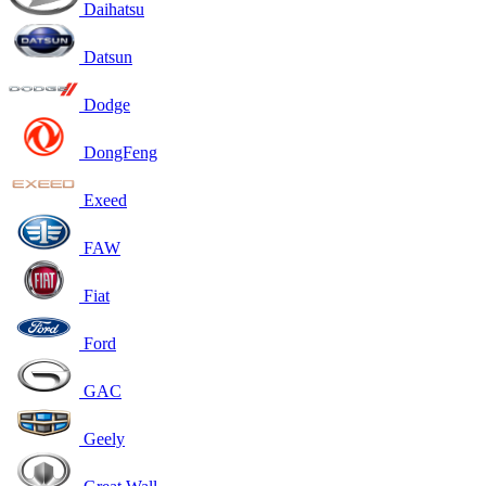
Daihatsu
Datsun
Dodge
DongFeng
Exeed
FAW
Fiat
Ford
GAC
Geely