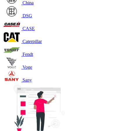
China
DSG
CASE
Caterpillar
Fendt
Voge
Sany