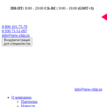
ПН-ПТ:
8:00 - 20:00
СБ-ВС:
9:00 - 18:00
(GMT+3)
8 800 101-75-79
8 930 71-51-097
info@new-chip.ru
Вход/регистрация
для специалистов
info@new-chip.ru
О компании
Партнеры
Новости