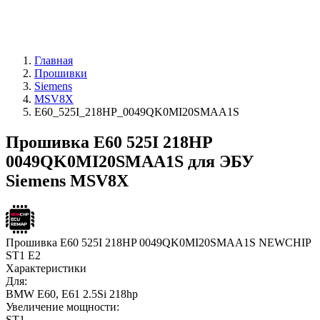
Главная
Прошивки
Siemens
MSV8X
E60_525I_218HP_0049QK0MI20SMAA1S
Прошивка E60 525I 218HP
0049QK0MI20SMAA1S для ЭБУ
Siemens MSV8X
Прошивка E60 525I 218HP 0049QK0MI20SMAA1S NEWCHIP
ST1 E2
Характеристики
Для:
BMW E60, E61 2.5Si 218hp
Увеличение мощности:
ST1