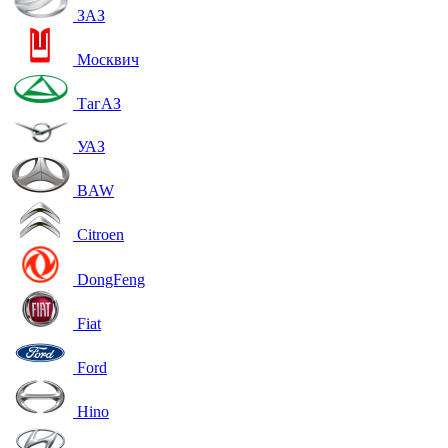
ЗАЗ
Москвич
ТагАЗ
УАЗ
BAW
Citroen
DongFeng
Fiat
Ford
Hino