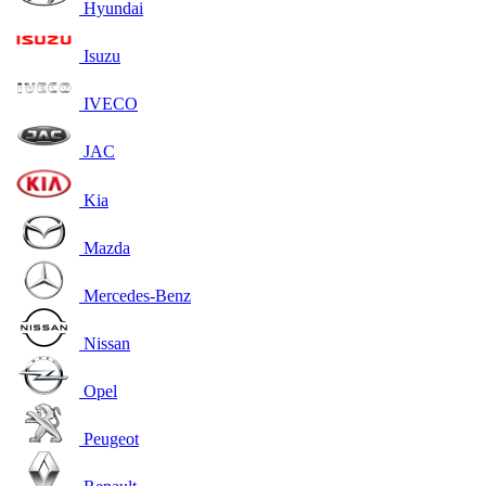
Hyundai
Isuzu
IVECO
JAC
Kia
Mazda
Mercedes-Benz
Nissan
Opel
Peugeot