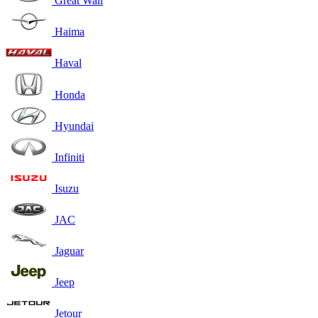
Great Wall
Haima
Haval
Honda
Hyundai
Infiniti
Isuzu
JAC
Jaguar
Jeep
Jetour