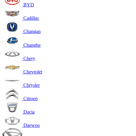
BYD
Cadillac
Changan
Changhe
Chery
Chevrolet
Chrysler
Citroen
Dacia
Daewoo