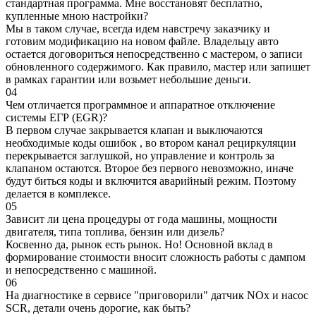
стандартная программа. Мне восстановят бесплатно,
купленные мною настройки?
Мы в таком случае, всегда идем навстречу заказчику и
готовим модификацию на новом файле. Владельцу авто
остается договориться непосредственно с мастером, о записи
обновленного содержимого. Как правило, мастер или запишет
в рамках гарантии или возьмет небольшие деньги.
04
Чем отличается программное и аппаратное отключение
системы ЕГР (EGR)?
В первом случае закрывается клапан и выключаются
необходимые коды ошибок , во втором канал рециркуляции
перекрывается заглушкой, но управление и контроль за
клапаном остаются. Второе без первого невозможно, иначе
будут биться коды и включится аварийный режим. Поэтому
делается в комплексе.
05
Зависит ли цена процедуры от года машины, мощности
двигателя, типа топлива, бензин или дизель?
Косвенно да, рынок есть рынок. Но! Основной вклад в
формирование стоимости вносит сложность работы с дампом
и непосредственно с машиной.
06
На диагностике в сервисе "приговорили" датчик NOx и насос
SCR, детали очень дорогие, как быть?