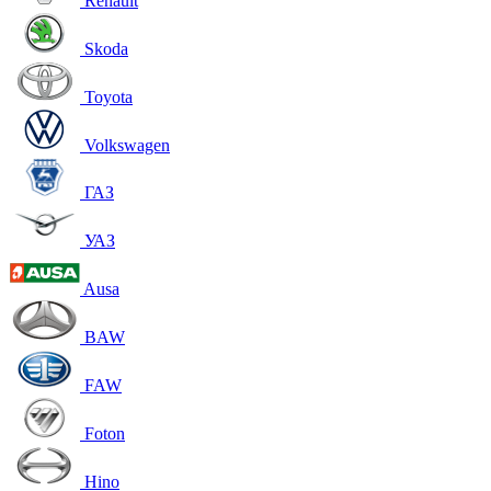
Renault
Skoda
Toyota
Volkswagen
ГАЗ
УАЗ
Ausa
BAW
FAW
Foton
Hino