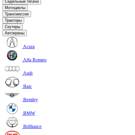
Седельные тягачи
Мотоциклы
Трансмиссии
Тракторы
Скутеры
Автокраны
Acura
Alfa Romeo
Audi
Baic
Bentley
BMW
Brilliance