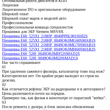
Оптимальная работа двигателя и КПП
Лицензия
Лицензионное ПО и оригинальное оборудование
Широкий охват
Широкий охват марок и моделей авто
Профессионализм
Профессиональная команда специалистов
Прошивки для ЭБУ Siemens MSV8X
Прошивка E60_525XI_218HP_0049PP0L901S0JI2S
Прошивка E60_525XI_218HP_0049QK0MG60SMAB1S
Прошивка E60_525XI_218HP_0049QK0MG70SMAB1S
Прошивка E60_525XI_218HP_0049QK0MH60SMAB2S
Прошивка E60_528I_0049QK0MH52SMAD2S
Прошивка E60_528I_0049QK0MI20SMAD1S
Нас часто спрашивают
01
При удалении сажевого фильтра, катализатор тоже под нож?
Категорически нет. Он крайне редко выходит из строя на
дизелях.
02
Как отличается рефлеш ЭБУ на радиорынке и в автосервисе?
Цены различаются почти на порядок.
Примерно так, как фильм в кинотеатре от пиратской "вебки".
03
После ремонта у дилера, в блок записана обновленная