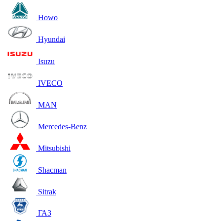
Howo
Hyundai
Isuzu
IVECO
MAN
Mercedes-Benz
Mitsubishi
Shacman
Sitrak
ГАЗ