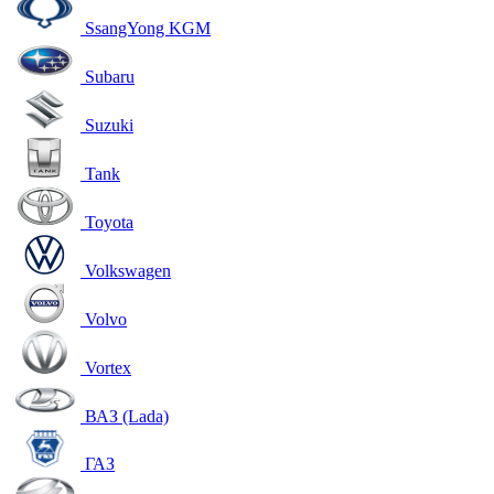
SsangYong KGM
Subaru
Suzuki
Tank
Toyota
Volkswagen
Volvo
Vortex
ВАЗ (Lada)
ГАЗ