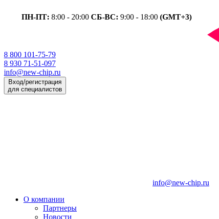
ПН-ПТ:
8:00 - 20:00
СБ-ВС:
9:00 - 18:00
(GMT+3)
8 800 101-75-79
8 930 71-51-097
info@new-chip.ru
Вход/регистрация
для специалистов
info@new-chip.ru
О компании
Партнеры
Новости