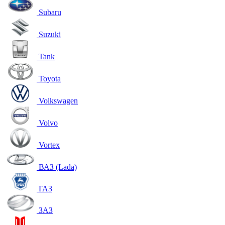
Subaru
Suzuki
Tank
Toyota
Volkswagen
Volvo
Vortex
ВАЗ (Lada)
ГАЗ
ЗАЗ