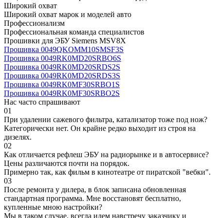
Широкий охват
Широкий охват марок и моделей авто
Профессионализм
Профессиональная команда специалистов
Прошивки для ЭБУ Siemens MSV8X
Прошивка 0049QKOMM10SMSF3S
Прошивка 0049RK0MD20SRBO6S
Прошивка 0049RK0MD20SRDS2S
Прошивка 0049RK0MD20SRDS3S
Прошивка 0049RK0MF30SRBO1S
Прошивка 0049RK0MF30SRBO2S
Нас часто спрашивают
01
При удалении сажевого фильтра, катализатор тоже под нож?
Категорически нет. Он крайне редко выходит из строя на
дизелях.
02
Как отличается рефлеш ЭБУ на радиорынке и в автосервисе?
Цены различаются почти на порядок.
Примерно так, как фильм в кинотеатре от пиратской "вебки".
03
После ремонта у дилера, в блок записана обновленная
стандартная программа. Мне восстановят бесплатно,
купленные мною настройки?
Мы в таком случае, всегда идем навстречу заказчику и