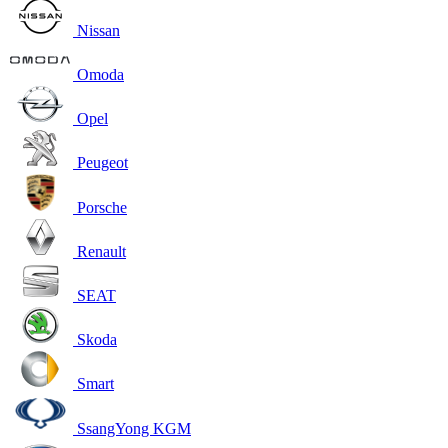
Nissan
Omoda
Opel
Peugeot
Porsche
Renault
SEAT
Skoda
Smart
SsangYong KGM