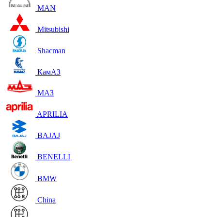
MAN
Mitsubishi
Shacman
КамАЗ
МАЗ
APRILIA
BAJAJ
BENELLI
BMW
China