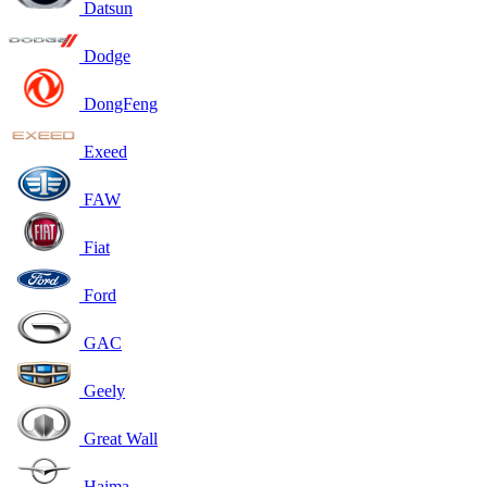
Datsun
Dodge
DongFeng
Exeed
FAW
Fiat
Ford
GAC
Geely
Great Wall
Haima