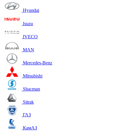
Hyundai
Isuzu
IVECO
MAN
Mercedes-Benz
Mitsubishi
Shacman
Sitrak
ГАЗ
КамАЗ