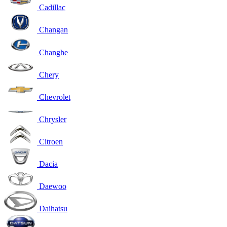
Cadillac
Changan
Changhe
Chery
Chevrolet
Chrysler
Citroen
Dacia
Daewoo
Daihatsu