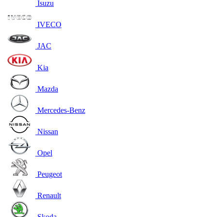
Isuzu
IVECO
JAC
Kia
Mazda
Mercedes-Benz
Nissan
Opel
Peugeot
Renault
Skoda