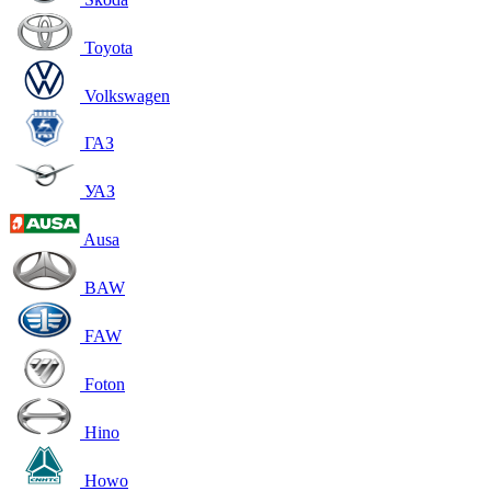
Toyota
Volkswagen
ГАЗ
УАЗ
Ausa
BAW
FAW
Foton
Hino
Howo