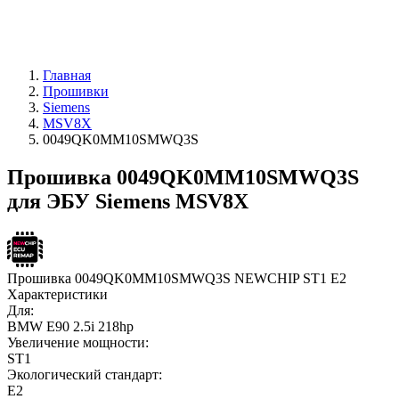
Главная
Прошивки
Siemens
MSV8X
0049QK0MM10SMWQ3S
Прошивка 0049QK0MM10SMWQ3S
для ЭБУ Siemens MSV8X
Прошивка 0049QK0MM10SMWQ3S NEWCHIP ST1 E2
Характеристики
Для:
BMW E90 2.5i 218hp
Увеличение мощности:
ST1
Экологический стандарт:
E2