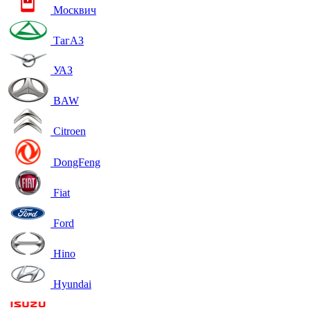
Москвич
ТагАЗ
УАЗ
BAW
Citroen
DongFeng
Fiat
Ford
Hino
Hyundai