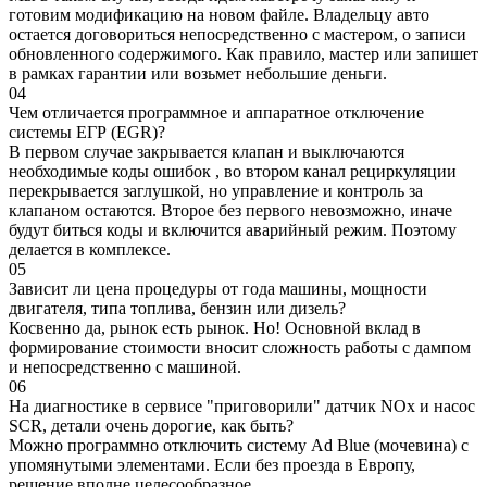
готовим модификацию на новом файле. Владельцу авто
остается договориться непосредственно с мастером, о записи
обновленного содержимого. Как правило, мастер или запишет
в рамках гарантии или возьмет небольшие деньги.
04
Чем отличается программное и аппаратное отключение
системы ЕГР (EGR)?
В первом случае закрывается клапан и выключаются
необходимые коды ошибок , во втором канал рециркуляции
перекрывается заглушкой, но управление и контроль за
клапаном остаются. Второе без первого невозможно, иначе
будут биться коды и включится аварийный режим. Поэтому
делается в комплексе.
05
Зависит ли цена процедуры от года машины, мощности
двигателя, типа топлива, бензин или дизель?
Косвенно да, рынок есть рынок. Но! Основной вклад в
формирование стоимости вносит сложность работы с дампом
и непосредственно с машиной.
06
На диагностике в сервисе "приговорили" датчик NOx и насос
SCR, детали очень дорогие, как быть?
Можно программно отключить систему Ad Blue (мочевина) с
упомянутыми элементами. Если без проезда в Европу,
решение вполне целесообразное.