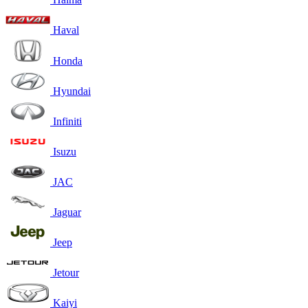
Haval
Honda
Hyundai
Infiniti
Isuzu
JAC
Jaguar
Jeep
Jetour
Kaiyi