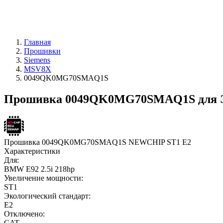
Главная
Прошивки
Siemens
MSV8X
0049QK0MG70SMAQ1S
Прошивка 0049QK0MG70SMAQ1S для 
Прошивка 0049QK0MG70SMAQ1S NEWCHIP ST1 E2
Характеристики
Для:
BMW E92 2.5i 218hp
Увеличение мощности:
ST1
Экологический стандарт:
E2
Отключено:
CAT