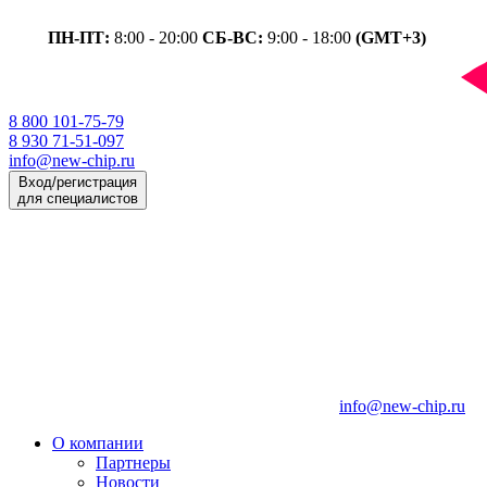
ПН-ПТ:
8:00 - 20:00
СБ-ВС:
9:00 - 18:00
(GMT+3)
8 800 101-75-79
8 930 71-51-097
info@new-chip.ru
Вход/регистрация
для специалистов
info@new-chip.ru
О компании
Партнеры
Новости