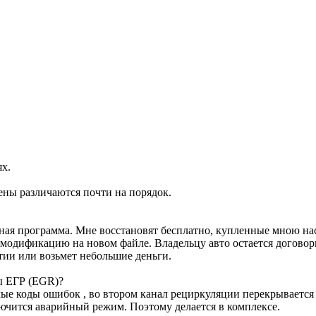
ях.
ены различаются почти на порядок.
ртная программа. Мне восстановят бесплатно, купленные мною н
м модификацию на новом файле. Владельцу авто остается договор
тии или возьмет небольшие деньги.
ы ЕГР (EGR)?
е коды ошибок , во втором канал рециркуляции перекрывается з
лючится аварийный режим. Поэтому делается в комплексе.