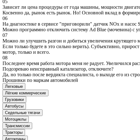
05
Зависит ли цена процедуры от года машины, мощности двигател
Косвенно да, рынок есть рынок. Но! Основной вклад в формир
06
На диагностике в сервисе "приговорили" датчик NOx и насос S
Можно программно отключить систему Ad Blue (мочевина) с уп
07
Можно ли улучшить разгон и добиться увеличения крутящего м
Если только будете в это сильно верить). Субъективно, прирос
мотор, только и всего.
08
Последнее время работа мотора меня не радует. Увеличился рас
Подозреваю неисправный катализатор, отключите?
Да, но только после вердикта специалиста, о выходе его из стро
Прошивки по маркам автомобилей
Легковые
Лёгкие коммерческие
Грузовики
Автобусы
Седельные тягачи
Мотоциклы
Трансмиссии
Тракторы
Автокраны