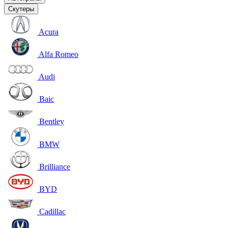
Скутеры
Acura
Alfa Romeo
Audi
Baic
Bentley
BMW
Brilliance
BYD
Cadillac