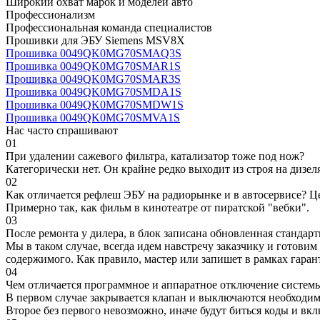
Широкий охват марок и моделей авто
Профессионализм
Профессиональная команда специалистов
Прошивки для ЭБУ Siemens MSV8X
Прошивка 0049QK0MG70SMAQ3S
Прошивка 0049QK0MG70SMAR1S
Прошивка 0049QK0MG70SMAR3S
Прошивка 0049QK0MG70SMDA1S
Прошивка 0049QK0MG70SMDW1S
Прошивка 0049QK0MG70SMVA1S
Нас часто спрашивают
01
При удалении сажевого фильтра, катализатор тоже под нож?
Категорически нет. Он крайне редко выходит из строя на дизел
02
Как отличается рефлеш ЭБУ на радиорынке и в автосервисе? Ц
Примерно так, как фильм в кинотеатре от пиратской "вебки".
03
После ремонта у дилера, в блок записана обновленная станда
Мы в таком случае, всегда идем навстречу заказчику и готови
содержимого. Как правило, мастер или запишет в рамках гаран
04
Чем отличается программное и аппаратное отключение систем
В первом случае закрывается клапан и выключаются необходимы
Второе без первого невозможно, иначе будут биться коды и вк