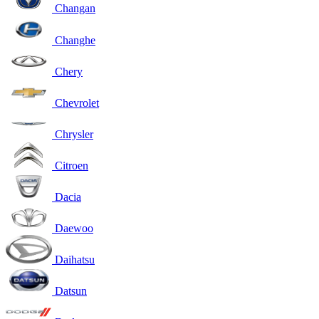
Changan
Changhe
Chery
Chevrolet
Chrysler
Citroen
Dacia
Daewoo
Daihatsu
Datsun