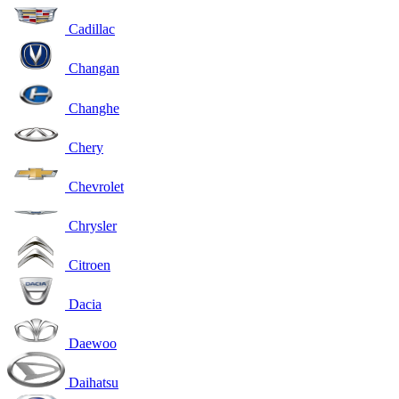
Cadillac
Changan
Changhe
Chery
Chevrolet
Chrysler
Citroen
Dacia
Daewoo
Daihatsu