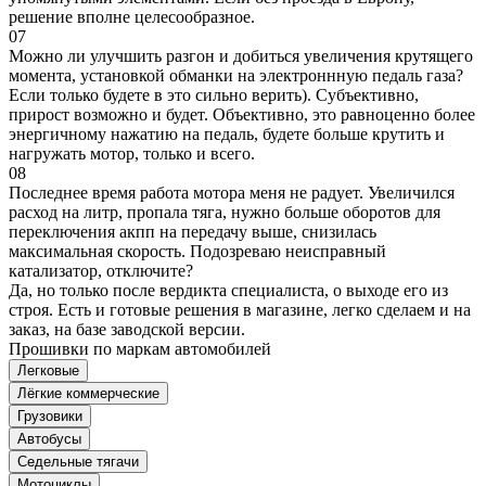
решение вполне целесообразное.
07
Можно ли улучшить разгон и добиться увеличения крутящего
момента, установкой обманки на электроннную педаль газа?
Если только будете в это сильно верить). Субъективно,
прирост возможно и будет. Объективно, это равноценно более
энергичному нажатию на педаль, будете больше крутить и
нагружать мотор, только и всего.
08
Последнее время работа мотора меня не радует. Увеличился
расход на литр, пропала тяга, нужно больше оборотов для
переключения акпп на передачу выше, снизилась
максимальная скорость. Подозреваю неисправный
катализатор, отключите?
Да, но только после вердикта специалиста, о выходе его из
строя. Есть и готовые решения в магазине, легко сделаем и на
заказ, на базе заводской версии.
Прошивки по маркам автомобилей
Легковые
Лёгкие коммерческие
Грузовики
Автобусы
Седельные тягачи
Мотоциклы