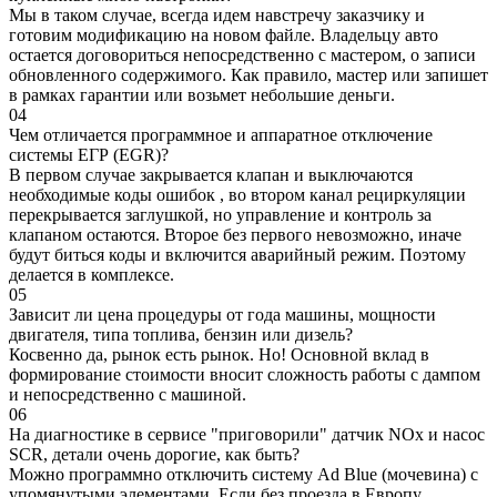
Мы в таком случае, всегда идем навстречу заказчику и
готовим модификацию на новом файле. Владельцу авто
остается договориться непосредственно с мастером, о записи
обновленного содержимого. Как правило, мастер или запишет
в рамках гарантии или возьмет небольшие деньги.
04
Чем отличается программное и аппаратное отключение
системы ЕГР (EGR)?
В первом случае закрывается клапан и выключаются
необходимые коды ошибок , во втором канал рециркуляции
перекрывается заглушкой, но управление и контроль за
клапаном остаются. Второе без первого невозможно, иначе
будут биться коды и включится аварийный режим. Поэтому
делается в комплексе.
05
Зависит ли цена процедуры от года машины, мощности
двигателя, типа топлива, бензин или дизель?
Косвенно да, рынок есть рынок. Но! Основной вклад в
формирование стоимости вносит сложность работы с дампом
и непосредственно с машиной.
06
На диагностике в сервисе "приговорили" датчик NOx и насос
SCR, детали очень дорогие, как быть?
Можно программно отключить систему Ad Blue (мочевина) с
упомянутыми элементами. Если без проезда в Европу,