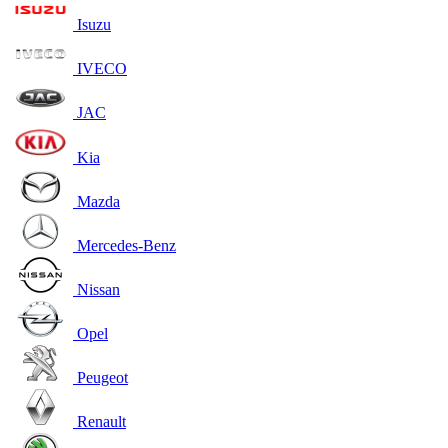
Isuzu
IVECO
JAC
Kia
Mazda
Mercedes-Benz
Nissan
Opel
Peugeot
Renault