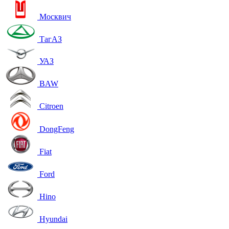
Москвич
ТагАЗ
УАЗ
BAW
Citroen
DongFeng
Fiat
Ford
Hino
Hyundai