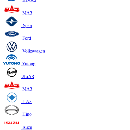
КамАЗ
МАЗ
Урал
Ford
Volkswagen
Yutong
ЛиАЗ
МАЗ
ПАЗ
Hino
Isuzu