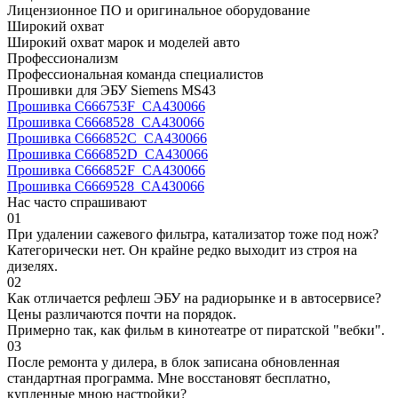
Лицензионное ПО и оригинальное оборудование
Широкий охват
Широкий охват марок и моделей авто
Профессионализм
Профессиональная команда специалистов
Прошивки для ЭБУ Siemens MS43
Прошивка C666753F_CA430066
Прошивка C6668528_CA430066
Прошивка C666852C_CA430066
Прошивка C666852D_CA430066
Прошивка C666852F_CA430066
Прошивка C6669528_CA430066
Нас часто спрашивают
01
При удалении сажевого фильтра, катализатор тоже под нож?
Категорически нет. Он крайне редко выходит из строя на
дизелях.
02
Как отличается рефлеш ЭБУ на радиорынке и в автосервисе?
Цены различаются почти на порядок.
Примерно так, как фильм в кинотеатре от пиратской "вебки".
03
После ремонта у дилера, в блок записана обновленная
стандартная программа. Мне восстановят бесплатно,
купленные мною настройки?