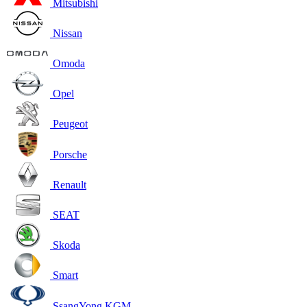
Mitsubishi
Nissan
Omoda
Opel
Peugeot
Porsche
Renault
SEAT
Skoda
Smart
SsangYong KGM