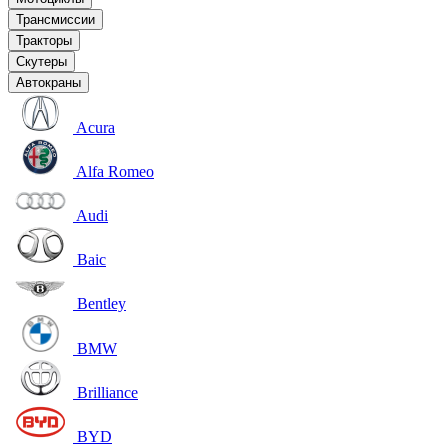
Трансмиссии
Тракторы
Скутеры
Автокраны
Acura
Alfa Romeo
Audi
Baic
Bentley
BMW
Brilliance
BYD