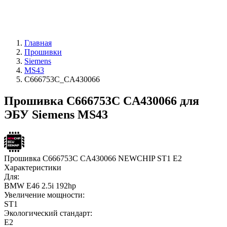
Главная
Прошивки
Siemens
MS43
C666753C_CA430066
Прошивка C666753C CA430066 для
ЭБУ Siemens MS43
Прошивка C666753C CA430066 NEWCHIP ST1 E2
Характеристики
Для:
BMW E46 2.5i 192hp
Увеличение мощности:
ST1
Экологический стандарт:
E2