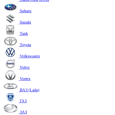
Subaru
Suzuki
Tank
Toyota
Volkswagen
Volvo
Vortex
ВАЗ (Lada)
ГАЗ
ЗАЗ