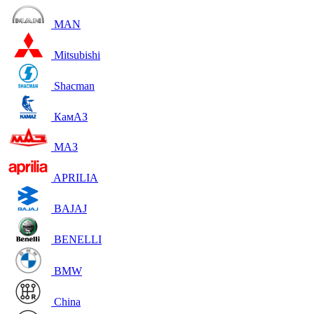
MAN
Mitsubishi
Shacman
КамАЗ
МАЗ
APRILIA
BAJAJ
BENELLI
BMW
China