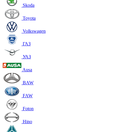
Skoda
Toyota
Volkswagen
ГАЗ
УАЗ
Ausa
BAW
FAW
Foton
Hino