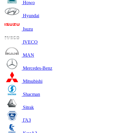
Howo
Hyundai
Isuzu
IVECO
MAN
Mercedes-Benz
Mitsubishi
Shacman
Sitrak
ГАЗ