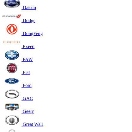
Datsun
Dodge
DongFeng
Exeed
FAW
Fiat
Ford
GAC
Geely
Great Wall