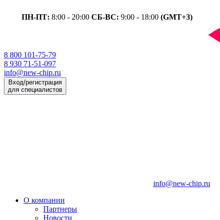
ПН-ПТ:
8:00 - 20:00
СБ-ВС:
9:00 - 18:00
(GMT+3)
8 800 101-75-79
8 930 71-51-097
info@new-chip.ru
Вход/регистрация
для специалистов
info@new-chip.ru
О компании
Партнеры
Новости