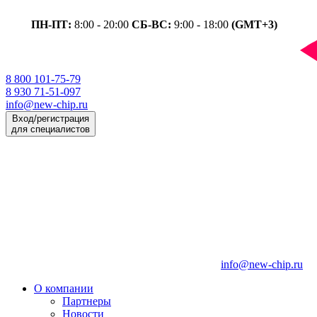
ПН-ПТ:
8:00 - 20:00
СБ-ВС:
9:00 - 18:00
(GMT+3)
8 800 101-75-79
8 930 71-51-097
info@new-chip.ru
Вход/регистрация
для специалистов
info@new-chip.ru
О компании
Партнеры
Новости