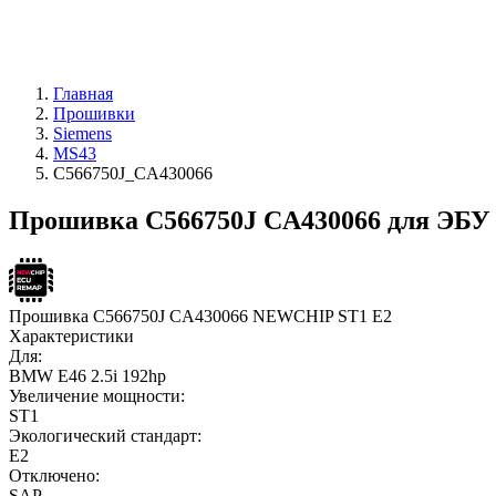
Главная
Прошивки
Siemens
MS43
C566750J_CA430066
Прошивка C566750J CA430066 для ЭБУ
Прошивка C566750J CA430066 NEWCHIP ST1 E2
Характеристики
Для:
BMW E46 2.5i 192hp
Увеличение мощности:
ST1
Экологический стандарт:
E2
Отключено:
SAP