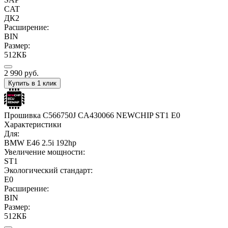
CAT
ДК2
Расширение:
BIN
Размер:
512КБ
2 990
руб.
Купить в 1 клик
Прошивка C566750J CA430066 NEWCHIP ST1 E0
Характеристики
Для:
BMW E46 2.5i 192hp
Увеличение мощности:
ST1
Экологический стандарт:
E0
Расширение:
BIN
Размер:
512КБ