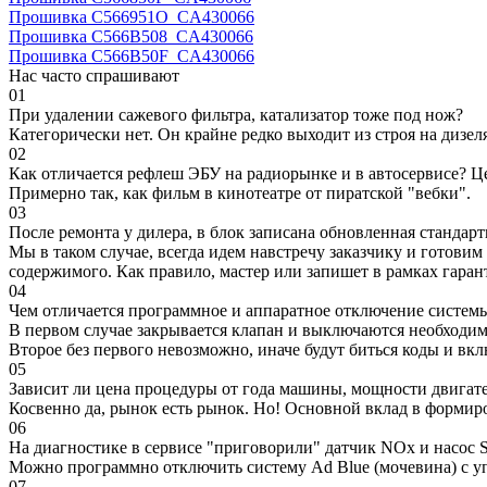
Прошивка C566951O_CA430066
Прошивка C566B508_CA430066
Прошивка C566B50F_CA430066
Нас часто спрашивают
01
При удалении сажевого фильтра, катализатор тоже под нож?
Категорически нет. Он крайне редко выходит из строя на дизел
02
Как отличается рефлеш ЭБУ на радиорынке и в автосервисе? Ц
Примерно так, как фильм в кинотеатре от пиратской "вебки".
03
После ремонта у дилера, в блок записана обновленная станда
Мы в таком случае, всегда идем навстречу заказчику и готови
содержимого. Как правило, мастер или запишет в рамках гаран
04
Чем отличается программное и аппаратное отключение систем
В первом случае закрывается клапан и выключаются необходимы
Второе без первого невозможно, иначе будут биться коды и вк
05
Зависит ли цена процедуры от года машины, мощности двигател
Косвенно да, рынок есть рынок. Но! Основной вклад в формир
06
На диагностике в сервисе "приговорили" датчик NOx и насос S
Можно программно отключить систему Ad Blue (мочевина) с уп
07