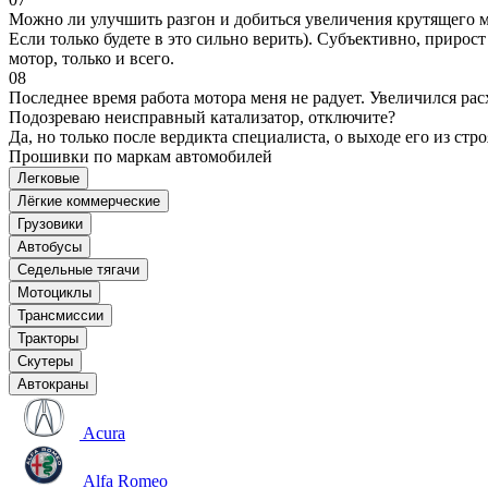
Можно ли улучшить разгон и добиться увеличения крутящего м
Если только будете в это сильно верить). Субъективно, прирос
мотор, только и всего.
08
Последнее время работа мотора меня не радует. Увеличился рас
Подозреваю неисправный катализатор, отключите?
Да, но только после вердикта специалиста, о выходе его из стро
Прошивки по маркам автомобилей
Легковые
Лёгкие коммерческие
Грузовики
Автобусы
Седельные тягачи
Мотоциклы
Трансмиссии
Тракторы
Скутеры
Автокраны
Acura
Alfa Romeo