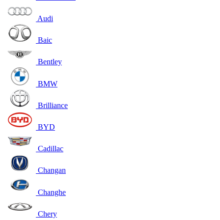
Audi
Baic
Bentley
BMW
Brilliance
BYD
Cadillac
Changan
Changhe
Chery