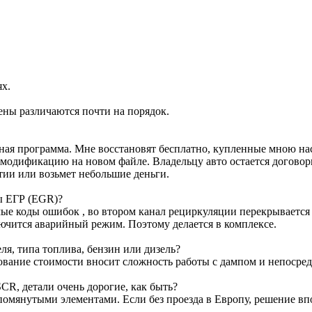
ях.
ены различаются почти на порядок.
ртная программа. Мне восстановят бесплатно, купленные мною н
м модификацию на новом файле. Владельцу авто остается договор
тии или возьмет небольшие деньги.
ы ЕГР (EGR)?
е коды ошибок , во втором канал рециркуляции перекрывается з
лючится аварийный режим. Поэтому делается в комплексе.
я, типа топлива, бензин или дизель?
ование стоимости вносит сложность работы с дампом и непосре
CR, детали очень дорогие, как быть?
омянутыми элементами. Если без проезда в Европу, решение вп