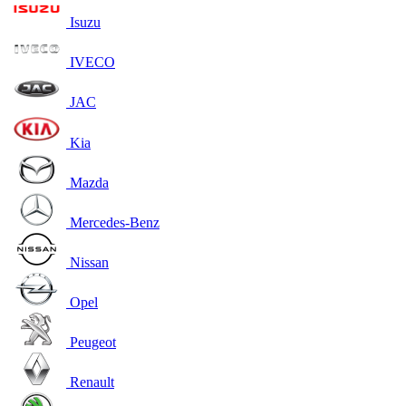
Isuzu
IVECO
JAC
Kia
Mazda
Mercedes-Benz
Nissan
Opel
Peugeot
Renault