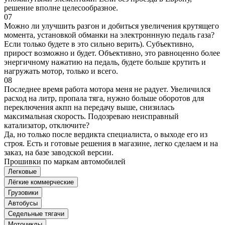
решение вполне целесообразное.
07
Можно ли улучшить разгон и добиться увеличения крутящего
момента, установкой обманки на электроннную педаль газа?
Если только будете в это сильно верить). Субъективно,
прирост возможно и будет. Объективно, это равноценно более
энергичному нажатию на педаль, будете больше крутить и
нагружать мотор, только и всего.
08
Последнее время работа мотора меня не радует. Увеличился
расход на литр, пропала тяга, нужно больше оборотов для
переключения акпп на передачу выше, снизилась
максимальная скорость. Подозреваю неисправный
катализатор, отключите?
Да, но только после вердикта специалиста, о выходе его из
строя. Есть и готовые решения в магазине, легко сделаем и на
заказ, на базе заводской версии.
Прошивки по маркам автомобилей
Легковые
Лёгкие коммерческие
Грузовики
Автобусы
Седельные тягачи
Мотоциклы