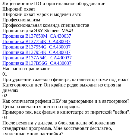
Лицензионное ПО и оригинальное оборудование
Широкий охват
Широкий охват марок и моделей авто
Профессионализм
Профессиональная команда специалистов
Прошивки для ЭБУ Siemens MS43
Прошивка B137650M_CA430037
Прошивка B137754K_CA430037
Прошивка B137954G_CA430037
Прошивка B137954K_CA430037
Прошивка B137A54G_CA430037
Прошивка B137B56G_CA430037
Нас часто спрашивают
01
При удалении сажевого фильтра, катализатор тоже под нож?
Категорически нет. Он крайне редко выходит из строя на
дизелях.
02
Как отличается рефлеш ЭБУ на радиорынке и в автосервисе?
Цены различаются почти на порядок.
Примерно так, как фильм в кинотеатре от пиратской "вебки".
03
После ремонта у дилера, в блок записана обновленная
стандартная программа. Мне восстановят бесплатно,
купленные мною настройки?