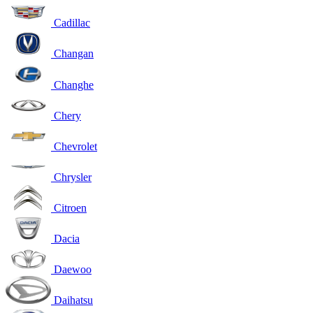
Cadillac
Changan
Changhe
Chery
Chevrolet
Chrysler
Citroen
Dacia
Daewoo
Daihatsu