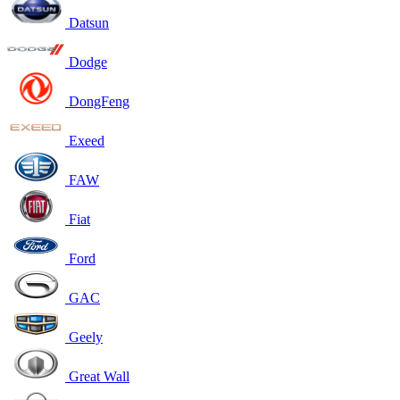
Datsun
Dodge
DongFeng
Exeed
FAW
Fiat
Ford
GAC
Geely
Great Wall