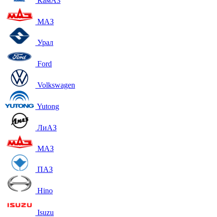
КамАЗ
МАЗ
Урал
Ford
Volkswagen
Yutong
ЛиАЗ
МАЗ
ПАЗ
Hino
Isuzu