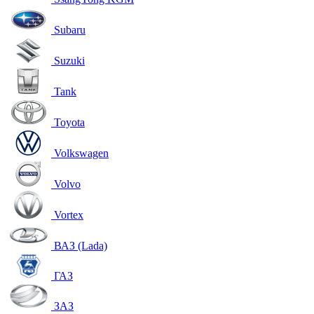
Subaru
Suzuki
Tank
Toyota
Volkswagen
Volvo
Vortex
ВАЗ (Lada)
ГАЗ
ЗАЗ