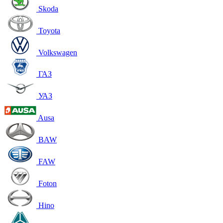
Skoda
Toyota
Volkswagen
ГАЗ
УАЗ
Ausa
BAW
FAW
Foton
Hino