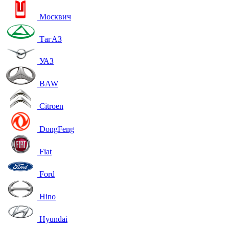
Москвич
ТагАЗ
УАЗ
BAW
Citroen
DongFeng
Fiat
Ford
Hino
Hyundai