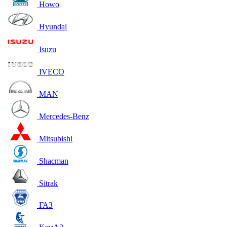
Howo
Hyundai
Isuzu
IVECO
MAN
Mercedes-Benz
Mitsubishi
Shacman
Sitrak
ГАЗ