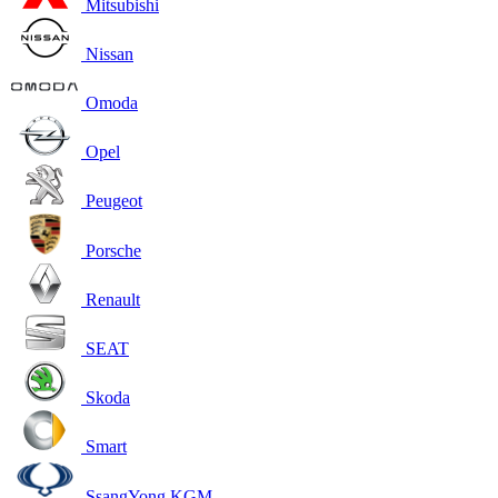
Mitsubishi
Nissan
Omoda
Opel
Peugeot
Porsche
Renault
SEAT
Skoda
Smart
SsangYong KGM