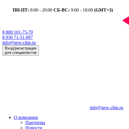
ПН-ПТ:
8:00 - 20:00
СБ-ВС:
9:00 - 18:00
(GMT+3)
8 800 101-75-79
8 930 71-51-097
info@new-chip.ru
Вход/регистрация
для специалистов
info@new-chip.ru
О компании
Партнеры
Новости