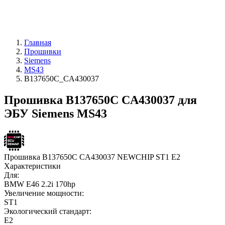
Главная
Прошивки
Siemens
MS43
B137650C_CA430037
Прошивка B137650C CA430037 для
ЭБУ Siemens MS43
Прошивка B137650C CA430037 NEWCHIP ST1 E2
Характеристики
Для:
BMW E46 2.2i 170hp
Увеличение мощности:
ST1
Экологический стандарт:
E2