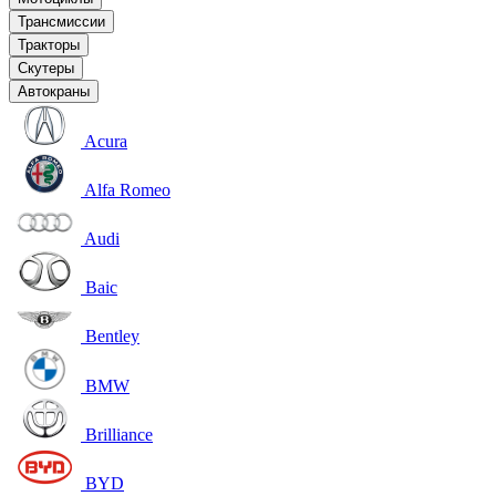
Трансмиссии
Тракторы
Скутеры
Автокраны
Acura
Alfa Romeo
Audi
Baic
Bentley
BMW
Brilliance
BYD