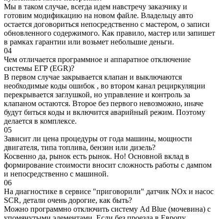
Мы в таком случае, всегда идем навстречу заказчику и
готовим модификацию на новом файле. Владельцу авто
остается договориться непосредственно с мастером, о записи
обновленного содержимого. Как правило, мастер или запишет
в рамках гарантии или возьмет небольшие деньги.
04
Чем отличается программное и аппаратное отключение
системы ЕГР (EGR)?
В первом случае закрывается клапан и выключаются
необходимые коды ошибок , во втором канал рециркуляции
перекрывается заглушкой, но управление и контроль за
клапаном остаются. Второе без первого невозможно, иначе
будут биться коды и включится аварийный режим. Поэтому
делается в комплексе.
05
Зависит ли цена процедуры от года машины, мощности
двигателя, типа топлива, бензин или дизель?
Косвенно да, рынок есть рынок. Но! Основной вклад в
формирование стоимости вносит сложность работы с дампом
и непосредственно с машиной.
06
На диагностике в сервисе "приговорили" датчик NOx и насос
SCR, детали очень дорогие, как быть?
Можно программно отключить систему Ad Blue (мочевина) с
упомянутыми элементами. Если без проезда в Европу,