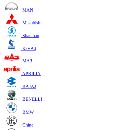
MAN
Mitsubishi
Shacman
КамАЗ
МАЗ
APRILIA
BAJAJ
BENELLI
BMW
China