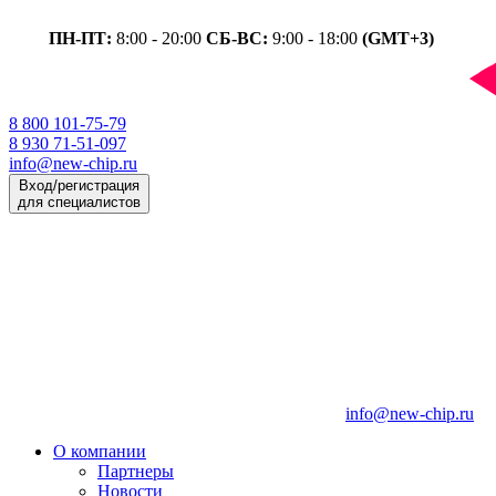
ПН-ПТ:
8:00 - 20:00
СБ-ВС:
9:00 - 18:00
(GMT+3)
8 800 101-75-79
8 930 71-51-097
info@new-chip.ru
Вход/регистрация
для специалистов
info@new-chip.ru
О компании
Партнеры
Новости