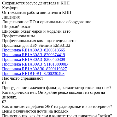
Сохраняется ресурс двигателя и КПП
Комфорт
Оптимальная работа двигателя и КПП
Лицензия
Лицензионное ПО и оригинальное оборудование
Широкий охват
Широкий охват марок и моделей авто
Профессионализм
Профессиональная команда специалистов
Прошивки для ЭБУ Siemens EMS3132
Прошивка RE1A30A3_8200313565
Прошивка RE1A30A3_8200374419
Прошивка RE1A30A3_8200460309
Прошивка RE1A30A3_S110138000B
Прошивка RE1A30A30_8200119827
Прошивка RE1B10B1_8200230493
Нас часто спрашивают
01
При удалении сажевого фильтра, катализатор тоже под нож?
Категорически нет. Он крайне редко выходит из строя на
дизелях.
02
Как отличается рефлеш ЭБУ на радиорынке и в автосервисе?
Цены различаются почти на порядок.
Примерно так, как фильм в кинотеатре от пиратской "вебки".