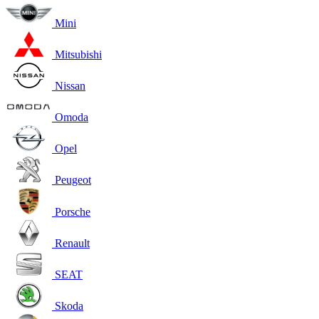
Mini
Mitsubishi
Nissan
Omoda
Opel
Peugeot
Porsche
Renault
SEAT
Skoda