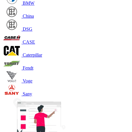
BMW
China
DSG
CASE
Caterpillar
Fendt
Voge
Sany