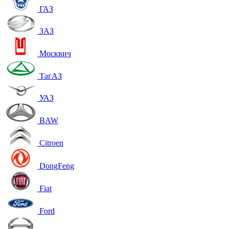
ГАЗ
ЗАЗ
Москвич
ТагАЗ
УАЗ
BAW
Citroen
DongFeng
Fiat
Ford