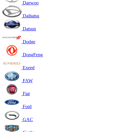
Daewoo
Daihatsu
Datsun
Dodge
DongFeng
Exeed
FAW
Fiat
Ford
GAC