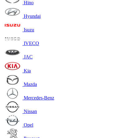
Hino
Hyundai
Isuzu
IVECO
JAC
Kia
Mazda
Mercedes-Benz
Nissan
Opel