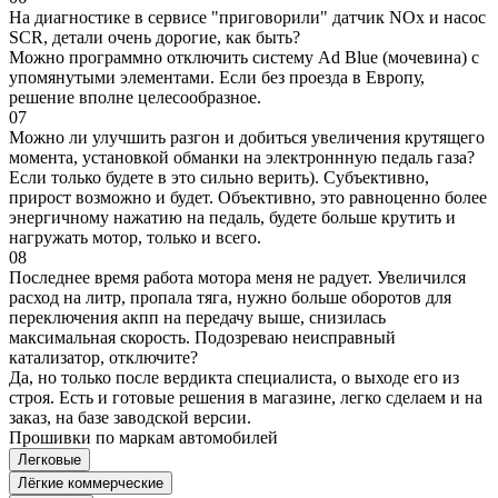
На диагностике в сервисе "приговорили" датчик NOx и насос
SCR, детали очень дорогие, как быть?
Можно программно отключить систему Ad Blue (мочевина) с
упомянутыми элементами. Если без проезда в Европу,
решение вполне целесообразное.
07
Можно ли улучшить разгон и добиться увеличения крутящего
момента, установкой обманки на электроннную педаль газа?
Если только будете в это сильно верить). Субъективно,
прирост возможно и будет. Объективно, это равноценно более
энергичному нажатию на педаль, будете больше крутить и
нагружать мотор, только и всего.
08
Последнее время работа мотора меня не радует. Увеличился
расход на литр, пропала тяга, нужно больше оборотов для
переключения акпп на передачу выше, снизилась
максимальная скорость. Подозреваю неисправный
катализатор, отключите?
Да, но только после вердикта специалиста, о выходе его из
строя. Есть и готовые решения в магазине, легко сделаем и на
заказ, на базе заводской версии.
Прошивки по маркам автомобилей
Легковые
Лёгкие коммерческие