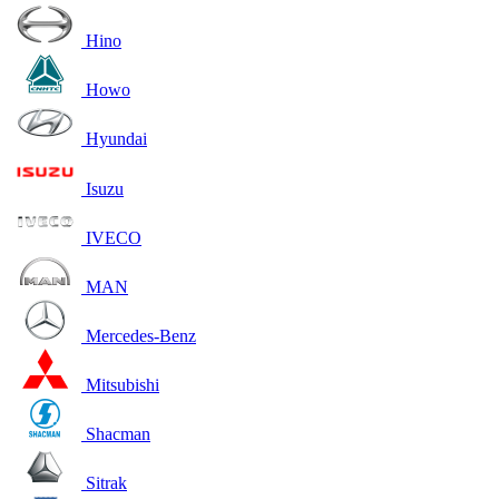
Hino
Howo
Hyundai
Isuzu
IVECO
MAN
Mercedes-Benz
Mitsubishi
Shacman
Sitrak