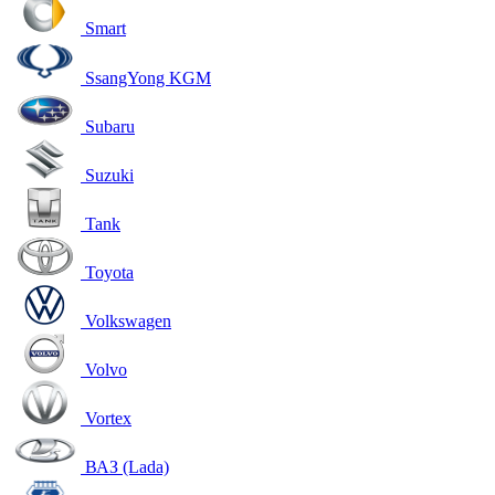
Smart
SsangYong KGM
Subaru
Suzuki
Tank
Toyota
Volkswagen
Volvo
Vortex
ВАЗ (Lada)