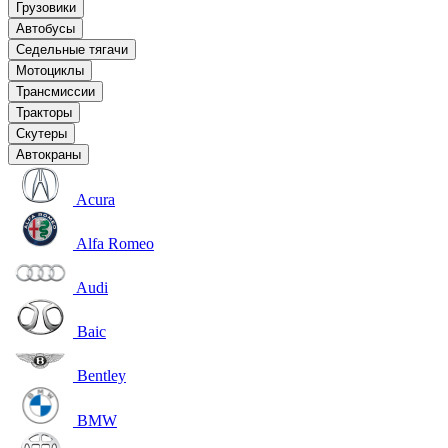
Грузовики
Автобусы
Седельные тягачи
Мотоциклы
Трансмиссии
Тракторы
Скутеры
Автокраны
Acura
Alfa Romeo
Audi
Baic
Bentley
BMW