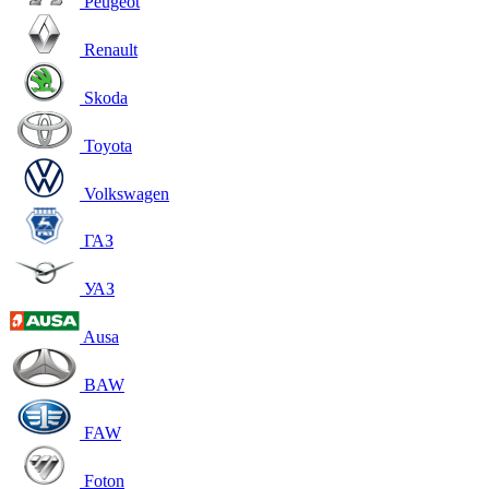
Peugeot
Renault
Skoda
Toyota
Volkswagen
ГАЗ
УАЗ
Ausa
BAW
FAW
Foton