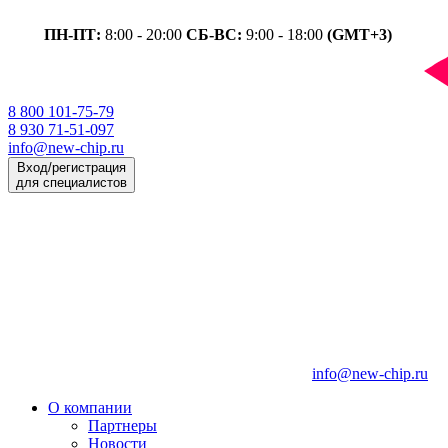
ПН-ПТ:
8:00 - 20:00
СБ-ВС:
9:00 - 18:00
(GMT+3)
8 800 101-75-79
8 930 71-51-097
info@new-chip.ru
Вход/регистрация
для специалистов
info@new-chip.ru
О компании
Партнеры
Новости