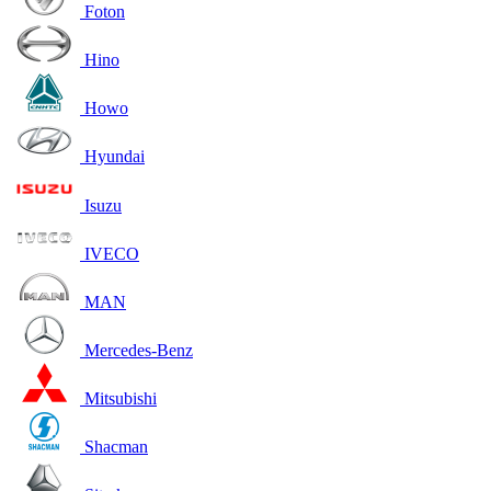
Foton
Hino
Howo
Hyundai
Isuzu
IVECO
MAN
Mercedes-Benz
Mitsubishi
Shacman