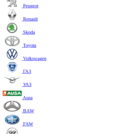
Peugeot
Renault
Skoda
Toyota
Volkswagen
ГАЗ
УАЗ
Ausa
BAW
FAW