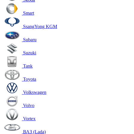
Smart
SsangYong KGM
Subaru
Suzuki
Tank
Toyota
Volkswagen
Volvo
Vortex
ВАЗ (Lada)