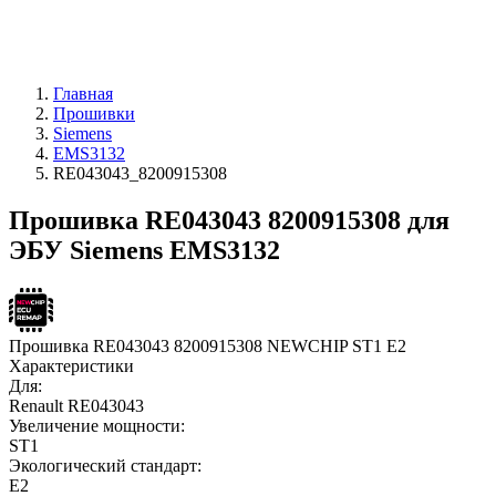
Главная
Прошивки
Siemens
EMS3132
RE043043_8200915308
Прошивка RE043043 8200915308 для
ЭБУ Siemens EMS3132
Прошивка RE043043 8200915308 NEWCHIP ST1 E2
Характеристики
Для:
Renault RE043043
Увеличение мощности:
ST1
Экологический стандарт:
E2