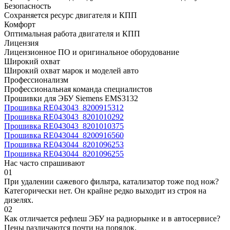
Безопасность
Сохраняется ресурс двигателя и КПП
Комфорт
Оптимальная работа двигателя и КПП
Лицензия
Лицензионное ПО и оригинальное оборудование
Широкий охват
Широкий охват марок и моделей авто
Профессионализм
Профессиональная команда специалистов
Прошивки для ЭБУ Siemens EMS3132
Прошивка RE043043_8200915312
Прошивка RE043043_8201010292
Прошивка RE043043_8201010375
Прошивка RE043044_8200916560
Прошивка RE043044_8201096253
Прошивка RE043044_8201096255
Нас часто спрашивают
01
При удалении сажевого фильтра, катализатор тоже под нож?
Категорически нет. Он крайне редко выходит из строя на
дизелях.
02
Как отличается рефлеш ЭБУ на радиорынке и в автосервисе?
Цены различаются почти на порядок.