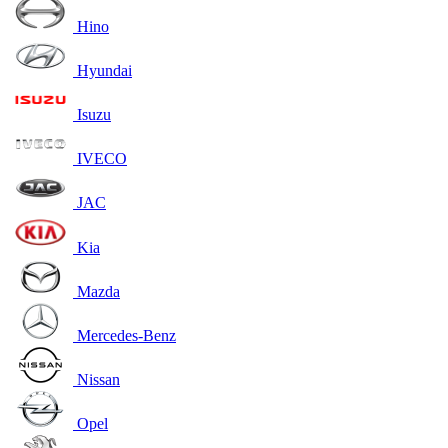
Hino
Hyundai
Isuzu
IVECO
JAC
Kia
Mazda
Mercedes-Benz
Nissan
Opel