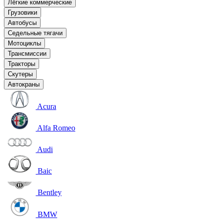
Лёгкие коммерческие
Грузовики
Автобусы
Седельные тягачи
Мотоциклы
Трансмиссии
Тракторы
Скутеры
Автокраны
Acura
Alfa Romeo
Audi
Baic
Bentley
BMW