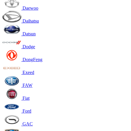
Daewoo
Daihatsu
Datsun
Dodge
DongFeng
Exeed
FAW
Fiat
Ford
GAC