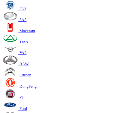
ГАЗ
ЗАЗ
Москвич
ТагАЗ
УАЗ
BAW
Citroen
DongFeng
Fiat
Ford