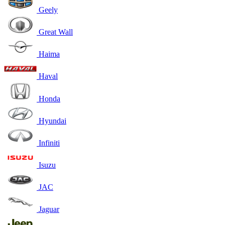
Geely
Great Wall
Haima
Haval
Honda
Hyundai
Infiniti
Isuzu
JAC
Jaguar