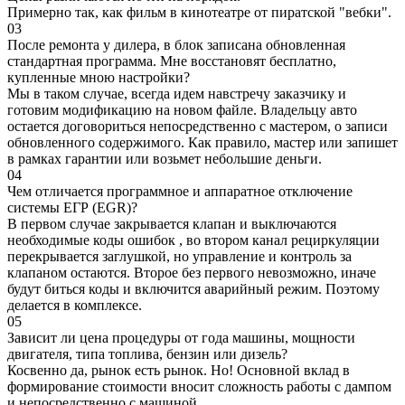
Примерно так, как фильм в кинотеатре от пиратской "вебки".
03
После ремонта у дилера, в блок записана обновленная
стандартная программа. Мне восстановят бесплатно,
купленные мною настройки?
Мы в таком случае, всегда идем навстречу заказчику и
готовим модификацию на новом файле. Владельцу авто
остается договориться непосредственно с мастером, о записи
обновленного содержимого. Как правило, мастер или запишет
в рамках гарантии или возьмет небольшие деньги.
04
Чем отличается программное и аппаратное отключение
системы ЕГР (EGR)?
В первом случае закрывается клапан и выключаются
необходимые коды ошибок , во втором канал рециркуляции
перекрывается заглушкой, но управление и контроль за
клапаном остаются. Второе без первого невозможно, иначе
будут биться коды и включится аварийный режим. Поэтому
делается в комплексе.
05
Зависит ли цена процедуры от года машины, мощности
двигателя, типа топлива, бензин или дизель?
Косвенно да, рынок есть рынок. Но! Основной вклад в
формирование стоимости вносит сложность работы с дампом
и непосредственно с машиной.