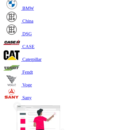
BMW
China
DSG
CASE
Caterpillar
Fendt
Voge
Sany