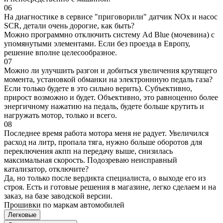
06
На диагностике в сервисе "приговорили" датчик NOx и насос
SCR, детали очень дорогие, как быть?
Можно программно отключить систему Ad Blue (мочевина) с
упомянутыми элементами. Если без проезда в Европу,
решение вполне целесообразное.
07
Можно ли улучшить разгон и добиться увеличения крутящего
момента, установкой обманки на электроннную педаль газа?
Если только будете в это сильно верить). Субъективно,
прирост возможно и будет. Объективно, это равноценно более
энергичному нажатию на педаль, будете больше крутить и
нагружать мотор, только и всего.
08
Последнее время работа мотора меня не радует. Увеличился
расход на литр, пропала тяга, нужно больше оборотов для
переключения акпп на передачу выше, снизилась
максимальная скорость. Подозреваю неисправный
катализатор, отключите?
Да, но только после вердикта специалиста, о выходе его из
строя. Есть и готовые решения в магазине, легко сделаем и на
заказ, на базе заводской версии.
Прошивки по маркам автомобилей
Легковые