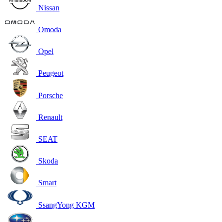
Nissan
Omoda
Opel
Peugeot
Porsche
Renault
SEAT
Skoda
Smart
SsangYong KGM