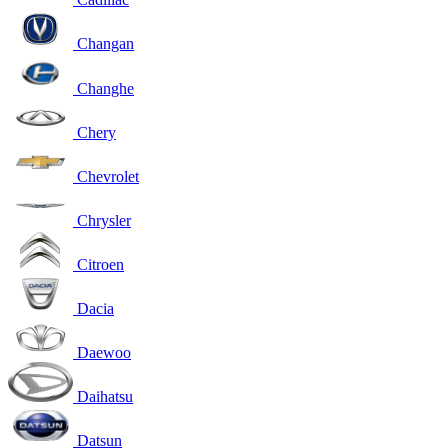
Changan
Changhe
Chery
Chevrolet
Chrysler
Citroen
Dacia
Daewoo
Daihatsu
Datsun