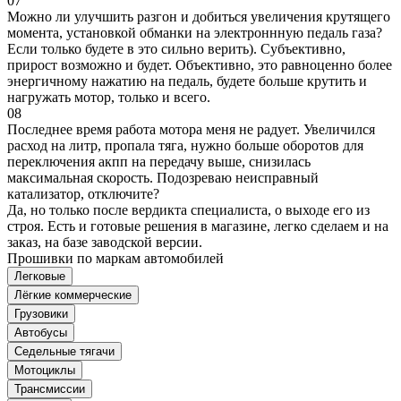
07
Можно ли улучшить разгон и добиться увеличения крутящего
момента, установкой обманки на электроннную педаль газа?
Если только будете в это сильно верить). Субъективно,
прирост возможно и будет. Объективно, это равноценно более
энергичному нажатию на педаль, будете больше крутить и
нагружать мотор, только и всего.
08
Последнее время работа мотора меня не радует. Увеличился
расход на литр, пропала тяга, нужно больше оборотов для
переключения акпп на передачу выше, снизилась
максимальная скорость. Подозреваю неисправный
катализатор, отключите?
Да, но только после вердикта специалиста, о выходе его из
строя. Есть и готовые решения в магазине, легко сделаем и на
заказ, на базе заводской версии.
Прошивки по маркам автомобилей
Легковые
Лёгкие коммерческие
Грузовики
Автобусы
Седельные тягачи
Мотоциклы
Трансмиссии