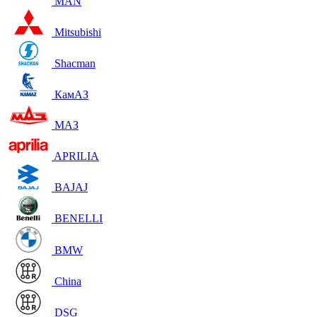
MAN
Mitsubishi
Shacman
КамАЗ
МАЗ
APRILIA
BAJAJ
BENELLI
BMW
China
DSG