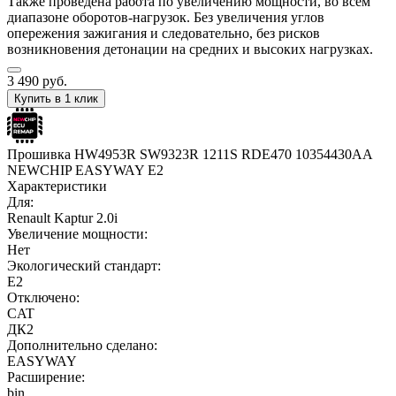
Также проведена работа по увеличению мощности, во всем
диапазоне оборотов-нагрузок. Без увеличения углов
опережения зажигания и следовательно, без рисков
возникновения детонации на средних и высоких нагрузках.
3 490
руб.
Купить в 1 клик
Прошивка HW4953R SW9323R 1211S RDE470 10354430AA
NEWCHIP EASYWAY E2
Характеристики
Для:
Renault Kaptur 2.0i
Увеличение мощности:
Нет
Экологический стандарт:
E2
Отключено:
CAT
ДК2
Дополнительно сделано:
EASYWAY
Расширение:
bin