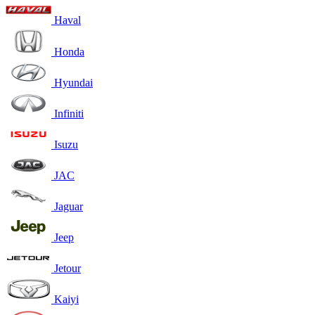
Haval
Honda
Hyundai
Infiniti
Isuzu
JAC
Jaguar
Jeep
Jetour
Kaiyi