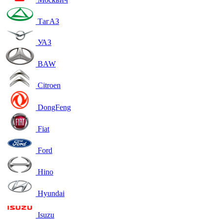
ТагАЗ
УАЗ
BAW
Citroen
DongFeng
Fiat
Ford
Hino
Hyundai
Isuzu