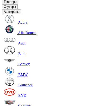
Тракторы
Скутеры
Автокраны
Acura
Alfa Romeo
Audi
Baic
Bentley
BMW
Brilliance
BYD
Cadillac