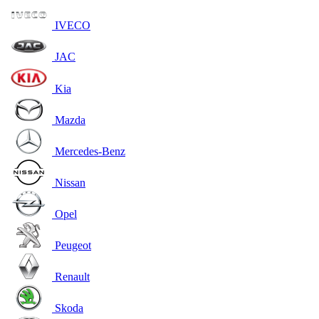
IVECO
JAC
Kia
Mazda
Mercedes-Benz
Nissan
Opel
Peugeot
Renault
Skoda