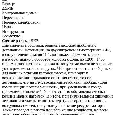
Размер:
2.5МБ
Контрольная сумма:
Пересчитана
Перенос калибровок:
Нужно
Инструкции
Возможно:
Снятие разъема ДК2
Динамичная прошивка, решена заводская проблема с
детонацией. Детонация, на двухлитровом атмосфернике F4R,
в силу степени сжатия 11,1, возникает в режиме малых
нагрузок, прямо с оборотов холостого хода, до 1200 - 1400
rpm. Анализ настроек показал недопустимо высокие значение
уоз, в режиме малых нагрузок. Что при относительно бедных,
для данных режимных точек смесей, приводит к
возникновению взрывного сгорания смеси, то есть
детонации, что на слух воспринимается как «пробряк» Для
компенсации потери мощности, при уменьшении уоз до
приемлемых значений, были частично обогащены смеси, в
режиме малых нагрузок. В итоге, при значительном снижении
детонации и уменьшении температуры горения топливно-
воздушных смесей, получили увеличение ресурса мотора.
Также проведена работа по увеличению мощности, во всем
диапазоне оборотов-нагрузок. Без увеличения углов