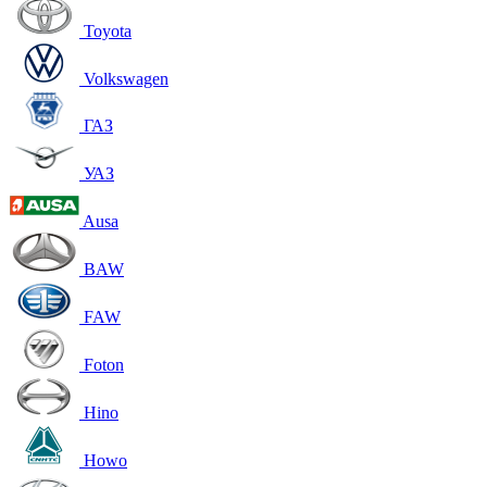
Toyota
Volkswagen
ГАЗ
УАЗ
Ausa
BAW
FAW
Foton
Hino
Howo