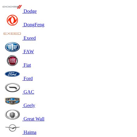
Dodge
DongFeng
Exeed
FAW
Fiat
Ford
GAC
Geely
Great Wall
Haima