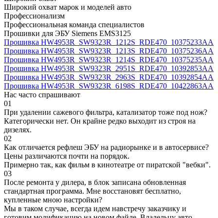
Широкий охват марок и моделей авто
Профессионализм
Профессиональная команда специалистов
Прошивки для ЭБУ Siemens EMS3125
Прошивка HW4953R_SW9323R_1212S_RDE470_10375233AA
Прошивка HW4953R_SW9323R_1213S_RDE470_10375236AA
Прошивка HW4953R_SW9323R_1214S_RDE470_10375235AA
Прошивка HW4953R_SW9323R_2951S_RDE470_10392853AA
Прошивка HW4953R_SW9323R_2963S_RDE470_10392854AA
Прошивка HW4953R_SW9323R_6198S_RDE470_10422863AA
Нас часто спрашивают
01
При удалении сажевого фильтра, катализатор тоже под нож?
Категорически нет. Он крайне редко выходит из строя на
дизелях.
02
Как отличается рефлеш ЭБУ на радиорынке и в автосервисе?
Цены различаются почти на порядок.
Примерно так, как фильм в кинотеатре от пиратской "вебки".
03
После ремонта у дилера, в блок записана обновленная
стандартная программа. Мне восстановят бесплатно,
купленные мною настройки?
Мы в таком случае, всегда идем навстречу заказчику и
готовим модификацию на новом файле. Владельцу авто