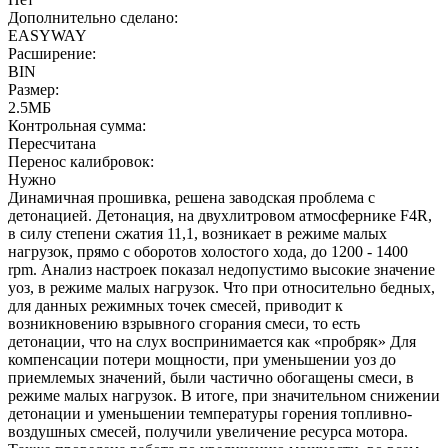
Дополнительно сделано:
EASYWAY
Расширение:
BIN
Размер:
2.5МБ
Контрольная сумма:
Пересчитана
Перенос калибровок:
Нужно
Динамичная прошивка, решена заводская проблема с
детонацией. Детонация, на двухлитровом атмосфернике F4R,
в силу степени сжатия 11,1, возникает в режиме малых
нагрузок, прямо с оборотов холостого хода, до 1200 - 1400
rpm. Анализ настроек показал недопустимо высокие значение
уоз, в режиме малых нагрузок. Что при относительно бедных,
для данных режимных точек смесей, приводит к
возникновению взрывного сгорания смеси, то есть
детонации, что на слух воспринимается как «пробряк» Для
компенсации потери мощности, при уменьшении уоз до
приемлемых значений, были частично обогащены смеси, в
режиме малых нагрузок. В итоге, при значительном снижении
детонации и уменьшении температуры горения топливно-
воздушных смесей, получили увеличение ресурса мотора.