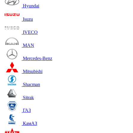
Hyundai
Isuzu
IVECO
MAN
Mercedes-Benz
Mitsubishi
Shacman
Sitrak
ГАЗ
КамАЗ