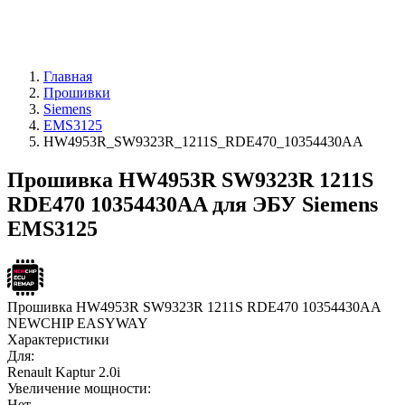
Главная
Прошивки
Siemens
EMS3125
HW4953R_SW9323R_1211S_RDE470_10354430AA
Прошивка HW4953R SW9323R 1211S
RDE470 10354430AA для ЭБУ Siemens
EMS3125
Прошивка HW4953R SW9323R 1211S RDE470 10354430AA
NEWCHIP EASYWAY
Характеристики
Для:
Renault Kaptur 2.0i
Увеличение мощности:
Нет