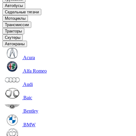
Автобусы
Седельные тягачи
Мотоциклы
Трансмиссии
Тракторы
Скутеры
Автокраны
Acura
Alfa Romeo
Audi
Baic
Bentley
BMW