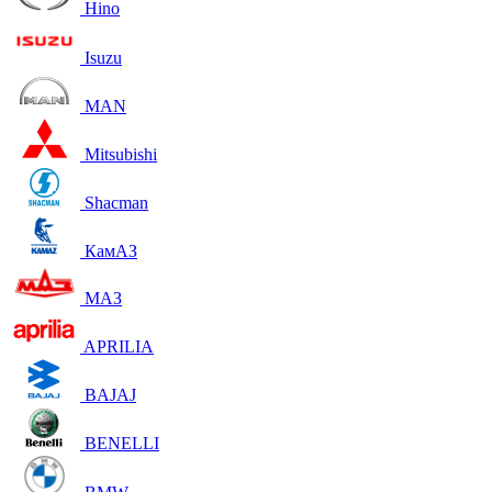
Hino
Isuzu
MAN
Mitsubishi
Shacman
КамАЗ
МАЗ
APRILIA
BAJAJ
BENELLI