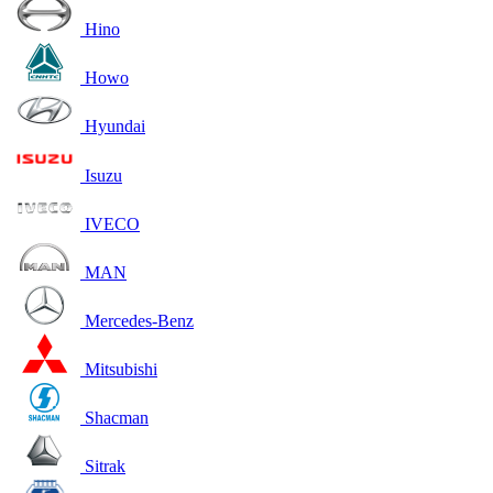
Hino
Howo
Hyundai
Isuzu
IVECO
MAN
Mercedes-Benz
Mitsubishi
Shacman
Sitrak