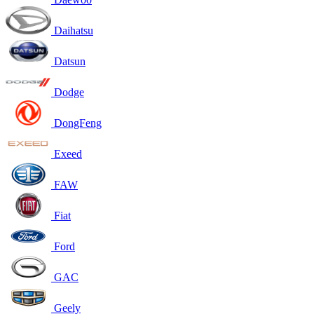
Daihatsu
Datsun
Dodge
DongFeng
Exeed
FAW
Fiat
Ford
GAC
Geely