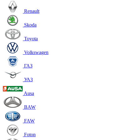
Renault
Skoda
Toyota
Volkswagen
ГАЗ
УАЗ
Ausa
BAW
FAW
Foton