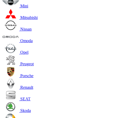
Mini
Mitsubishi
Nissan
Omoda
Opel
Peugeot
Porsche
Renault
SEAT
Skoda