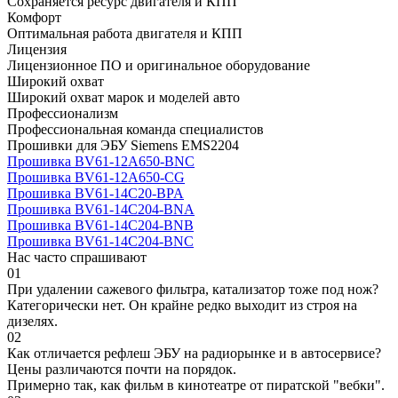
Сохраняется ресурс двигателя и КПП
Комфорт
Оптимальная работа двигателя и КПП
Лицензия
Лицензионное ПО и оригинальное оборудование
Широкий охват
Широкий охват марок и моделей авто
Профессионализм
Профессиональная команда специалистов
Прошивки для ЭБУ Siemens EMS2204
Прошивка BV61-12A650-BNC
Прошивка BV61-12A650-CG
Прошивка BV61-14C20-BPA
Прошивка BV61-14C204-BNA
Прошивка BV61-14C204-BNB
Прошивка BV61-14C204-BNC
Нас часто спрашивают
01
При удалении сажевого фильтра, катализатор тоже под нож?
Категорически нет. Он крайне редко выходит из строя на
дизелях.
02
Как отличается рефлеш ЭБУ на радиорынке и в автосервисе?
Цены различаются почти на порядок.
Примерно так, как фильм в кинотеатре от пиратской "вебки".