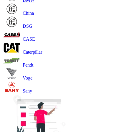
BMW
China
DSG
CASE
Caterpillar
Fendt
Voge
Sany