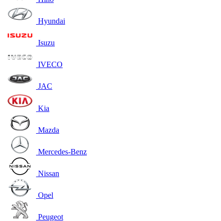
Hyundai
Isuzu
IVECO
JAC
Kia
Mazda
Mercedes-Benz
Nissan
Opel
Peugeot