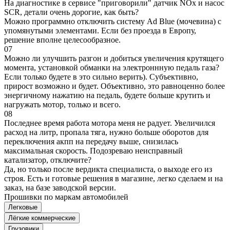
На диагностике в сервисе "приговорили" датчик NOx и насос
SCR, детали очень дорогие, как быть?
Можно программно отключить систему Ad Blue (мочевина) с
упомянутыми элементами. Если без проезда в Европу,
решение вполне целесообразное.
07
Можно ли улучшить разгон и добиться увеличения крутящего
момента, установкой обманки на электроннную педаль газа?
Если только будете в это сильно верить). Субъективно,
прирост возможно и будет. Объективно, это равноценно более
энергичному нажатию на педаль, будете больше крутить и
нагружать мотор, только и всего.
08
Последнее время работа мотора меня не радует. Увеличился
расход на литр, пропала тяга, нужно больше оборотов для
переключения акпп на передачу выше, снизилась
максимальная скорость. Подозреваю неисправный
катализатор, отключите?
Да, но только после вердикта специалиста, о выходе его из
строя. Есть и готовые решения в магазине, легко сделаем и на
заказ, на базе заводской версии.
Прошивки по маркам автомобилей
Легковые
Лёгкие коммерческие
Грузовики