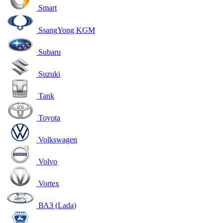
Smart
SsangYong KGM
Subaru
Suzuki
Tank
Toyota
Volkswagen
Volvo
Vortex
ВАЗ (Lada)