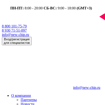
ПН-ПТ:
8:00 - 20:00
СБ-ВС:
9:00 - 18:00
(GMT+3)
8 800 101-75-79
8 930 71-51-097
info@new-chip.ru
Вход/регистрация
для специалистов
info@new-chip.ru
О компании
Партнеры
Новости