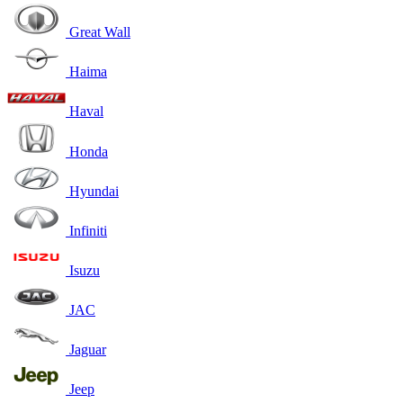
Great Wall
Haima
Haval
Honda
Hyundai
Infiniti
Isuzu
JAC
Jaguar
Jeep