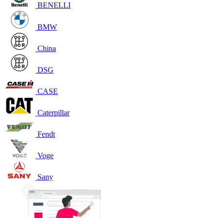
BENELLI
BMW
China
DSG
CASE
Caterpillar
Fendt
Voge
Sany