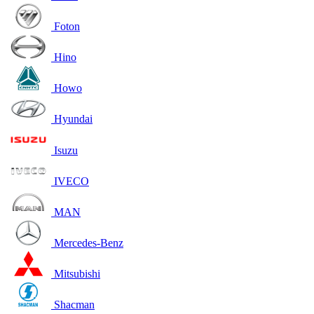
Foton
Hino
Howo
Hyundai
Isuzu
IVECO
MAN
Mercedes-Benz
Mitsubishi
Shacman