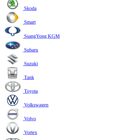
Skoda
Smart
SsangYong KGM
Subaru
Suzuki
Tank
Toyota
Volkswagen
Volvo
Vortex