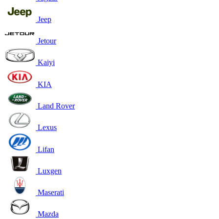
Jeep
Jetour
Kaiyi
KIA
Land Rover
Lexus
Lifan
Luxgen
Maserati
Mazda