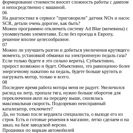
формирование стоимости вносит сложность работы с дампом
и непосредственно с машиной.
06
На диагностике в сервисе "приговорили" датчик NOx и насос
SCR, детали очень дорогие, как быть?
Можно программно отключить систему Ad Blue (мочевина) с
упомянутыми элементами. Если без проезда в Европу,
решение вполне целесообразное.
07
Можно ли улучшить разгон и добиться увеличения крутящего
момента, установкой обманки на электроннную педаль газа?
Если только будете в это сильно верить). Субъективно,
прирост возможно и будет. Объективно, это равноценно более
энергичному нажатию на педаль, будете больше крутить и
нагружать мотор, только и всего.
08
Последнее время работа мотора меня не радует. Увеличился
расход на литр, пропала тяга, нужно больше оборотов для
переключения акпп на передачу выше, снизилась
максимальная скорость. Подозреваю неисправный
катализатор, отключите?
Да, но только после вердикта специалиста, о выходе его из
строя. Есть и готовые решения в магазине, легко сделаем и на
заказ, на базе заводской версии.
Прошивки по маркам автомобилей