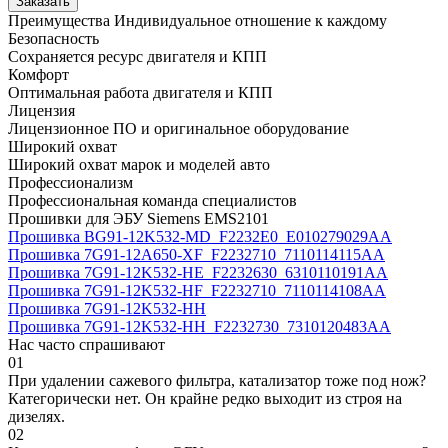
Заказать
Преимущества
Индивидуальное отношение к каждому
Безопасность
Сохраняется ресурс двигателя и КПП
Комфорт
Оптимальная работа двигателя и КПП
Лицензия
Лицензионное ПО и оригинальное оборудование
Широкий охват
Широкий охват марок и моделей авто
Профессионализм
Профессиональная команда специалистов
Прошивки для ЭБУ Siemens EMS2101
Прошивка BG91-12K532-MD_F2232E0_E010279029AA
Прошивка 7G91-12A650-XF_F2232710_7110114115AA
Прошивка 7G91-12K532-HE_F2232630_6310110191AA
Прошивка 7G91-12K532-HF_F2232710_7110114108AA
Прошивка 7G91-12K532-HH
Прошивка 7G91-12K532-HH_F2232730_7310120483AA
Нас часто спрашивают
01
При удалении сажевого фильтра, катализатор тоже под нож?
Категорически нет. Он крайне редко выходит из строя на
дизелях.
02