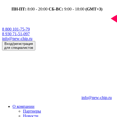
ПН-ПТ:
8:00 - 20:00
СБ-ВС:
9:00 - 18:00
(GMT+3)
8 800 101-75-79
8 930 71-51-097
info@new-chip.ru
Вход/регистрация
для специалистов
info@new-chip.ru
О компании
Партнеры
Новости