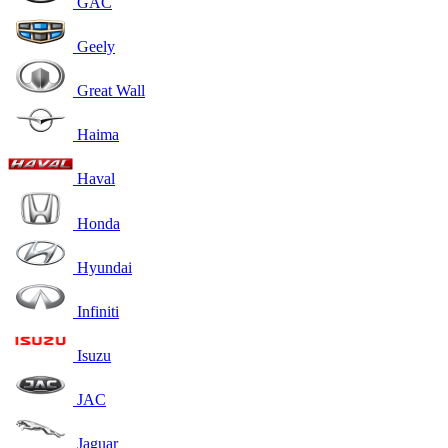
GAC
Geely
Great Wall
Haima
Haval
Honda
Hyundai
Infiniti
Isuzu
JAC
Jaguar