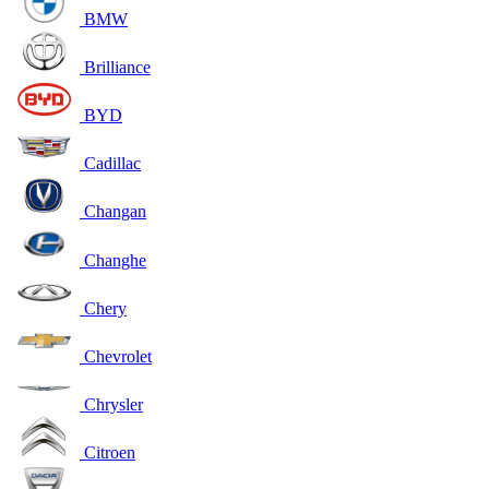
BMW
Brilliance
BYD
Cadillac
Changan
Changhe
Chery
Chevrolet
Chrysler
Citroen