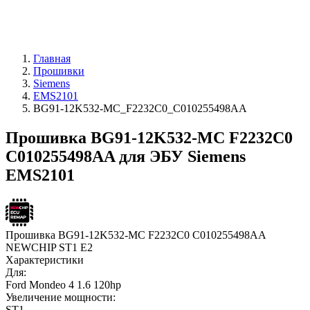
Главная
Прошивки
Siemens
EMS2101
BG91-12K532-MC_F2232C0_C010255498AA
Прошивка BG91-12K532-MC F2232C0
C010255498AA для ЭБУ Siemens
EMS2101
Прошивка BG91-12K532-MC F2232C0 C010255498AA
NEWCHIP ST1 E2
Характеристики
Для:
Ford Mondeo 4 1.6 120hp
Увеличение мощности:
ST1