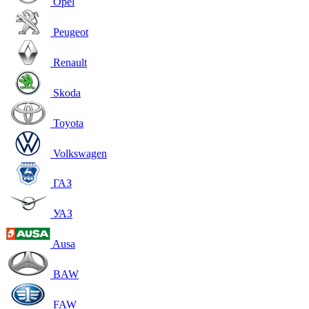
Opel
Peugeot
Renault
Skoda
Toyota
Volkswagen
ГАЗ
УАЗ
Ausa
BAW
FAW