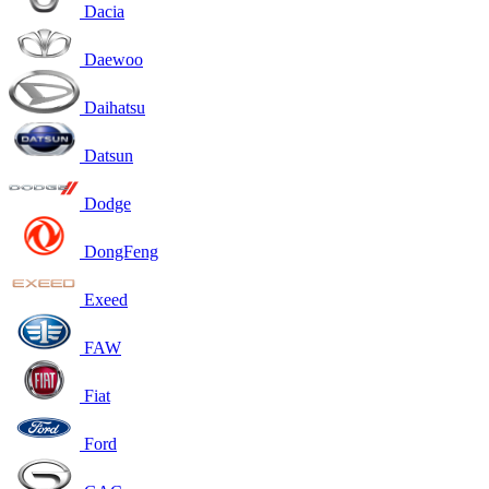
Dacia
Daewoo
Daihatsu
Datsun
Dodge
DongFeng
Exeed
FAW
Fiat
Ford