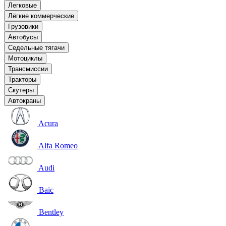
Легковые
Лёгкие коммерческие
Грузовики
Автобусы
Седельные тягачи
Мотоциклы
Трансмиссии
Тракторы
Скутеры
Автокраны
Acura
Alfa Romeo
Audi
Baic
Bentley