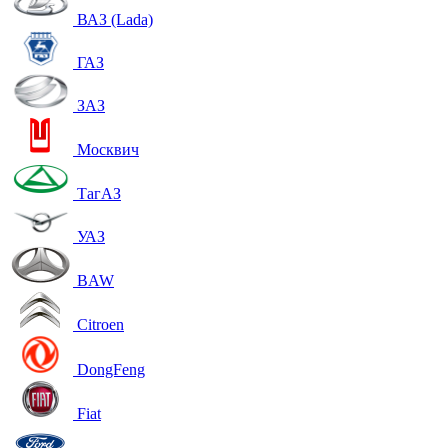
ВАЗ (Lada)
ГАЗ
ЗАЗ
Москвич
ТагАЗ
УАЗ
BAW
Citroen
DongFeng
Fiat