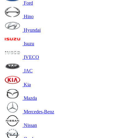
Ford
Hino
Hyundai
Isuzu
IVECO
JAC
Kia
Mazda
Mercedes-Benz
Nissan