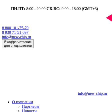
ПН-ПТ:
8:00 - 20:00
СБ-ВС:
9:00 - 18:00
(GMT+3)
8 800 101-75-79
8 930 71-51-097
info@new-chip.ru
Вход/регистрация
для специалистов
info@new-chip.ru
О компании
Партнеры
Новости