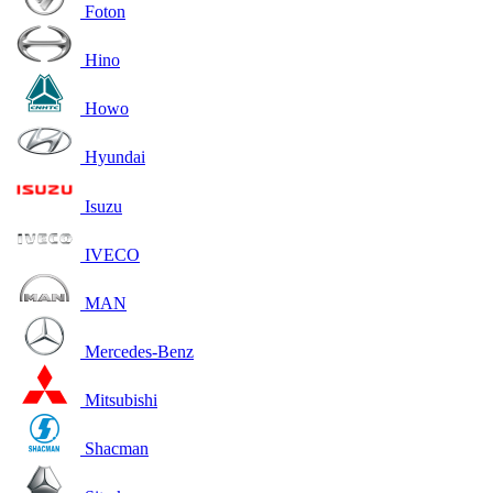
Foton
Hino
Howo
Hyundai
Isuzu
IVECO
MAN
Mercedes-Benz
Mitsubishi
Shacman