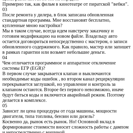
Примерно так, как фильм в кинотеатре от пиратской "вебки".
03
После ремонта у дилера, в блок записана обновленная
стандартная программа. Мне восстановят бесплатно,
купленные мною настройки?
Мы в таком случае, всегда идем навстречу заказчику и
готовим модификацию на новом файле. Владельцу авто
остается договориться непосредственно с мастером, о записи
обновленного содержимого. Как правило, мастер или запишет
в рамках гарантии или возьмет небольшие деньги.
04
Чем отличается программное и аппаратное отключение
системы ЕГР (EGR)?
В первом случае закрывается клапан и выключаются
необходимые коды ошибок , во втором канал рециркуляции
перекрывается заглушкой, но управление и контроль за
клапаном остаются. Второе без первого невозможно, иначе
будут биться коды и включится аварийный режим. Поэтому
делается в комплексе.
05
Зависит ли цена процедуры от года машины, мощности
двигателя, типа топлива, бензин или дизель?
Косвенно да, рынок есть рынок. Но! Основной вклад в
формирование стоимости вносит сложность работы с дампом
и непосредственно с машиной.