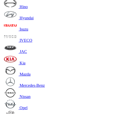
Hino
Hyundai
Isuzu
IVECO
JAC
Kia
Mazda
Mercedes-Benz
Nissan
Opel