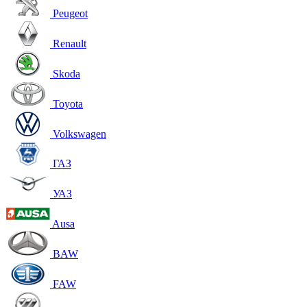
Peugeot
Renault
Skoda
Toyota
Volkswagen
ГАЗ
УАЗ
Ausa
BAW
FAW