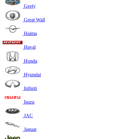
Geely
Great Wall
Haima
Haval
Honda
Hyundai
Infiniti
Isuzu
JAC
Jaguar