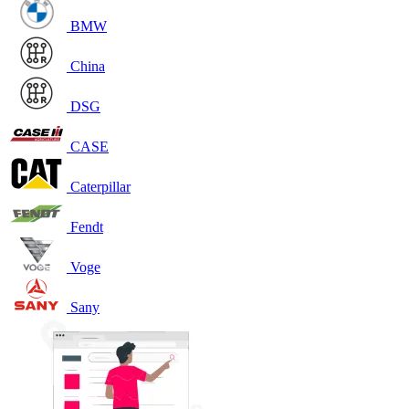
BMW
China
DSG
CASE
Caterpillar
Fendt
Voge
Sany