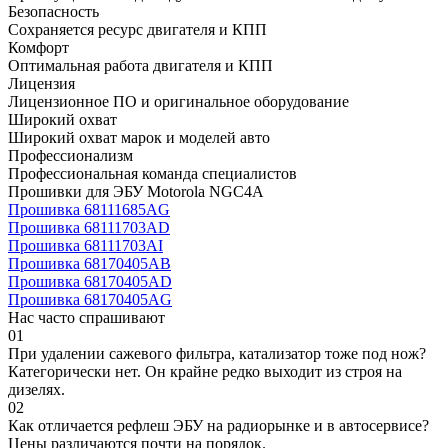
Безопасность
Сохраняется ресурс двигателя и КПП
Комфорт
Оптимальная работа двигателя и КПП
Лицензия
Лицензионное ПО и оригинальное оборудование
Широкий охват
Широкий охват марок и моделей авто
Профессионализм
Профессиональная команда специалистов
Прошивки для ЭБУ Motorola NGC4A
Прошивка 68111685AG
Прошивка 68111703AD
Прошивка 68111703AI
Прошивка 68170405AB
Прошивка 68170405AD
Прошивка 68170405AG
Нас часто спрашивают
01
При удалении сажевого фильтра, катализатор тоже под нож?
Категорически нет. Он крайне редко выходит из строя на
дизелях.
02
Как отличается рефлеш ЭБУ на радиорынке и в автосервисе?
Цены различаются почти на порядок.