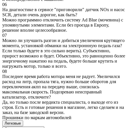
06
На диагностике в сервисе "приговорили" датчик NOx и насос
SCR, детали очень дорогие, как быть?
Можно программно отключить систему Ad Blue (мочевина) с
упомянутыми элементами. Если без проезда в Европу,
решение вполне целесообразное.
07
Можно ли улучшить разгон и добиться увеличения крутящего
момента, установкой обманки на электроннную педаль газа?
Если только будете в это сильно верить). Субъективно,
прирост возможно и будет. Объективно, это равноценно более
энергичному нажатию на педаль, будете больше крутить и
нагружать мотор, только и всего.
08
Последнее время работа мотора меня не радует. Увеличился
расход на литр, пропала тяга, нужно больше оборотов для
переключения акпп на передачу выше, снизилась
максимальная скорость. Подозреваю неисправный
катализатор, отключите?
Да, но только после вердикта специалиста, о выходе его из
строя. Есть и готовые решения в магазине, легко сделаем и на
заказ, на базе заводской версии.
Прошивки по маркам автомобилей
Легковые