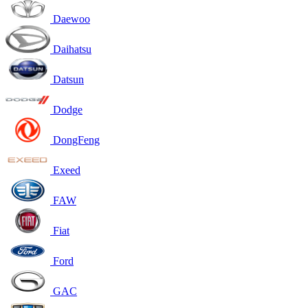
Daewoo
Daihatsu
Datsun
Dodge
DongFeng
Exeed
FAW
Fiat
Ford
GAC