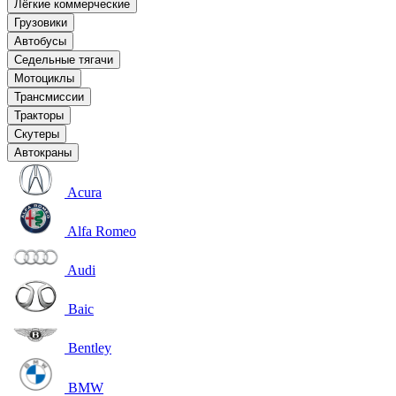
Лёгкие коммерческие
Грузовики
Автобусы
Седельные тягачи
Мотоциклы
Трансмиссии
Тракторы
Скутеры
Автокраны
Acura
Alfa Romeo
Audi
Baic
Bentley
BMW