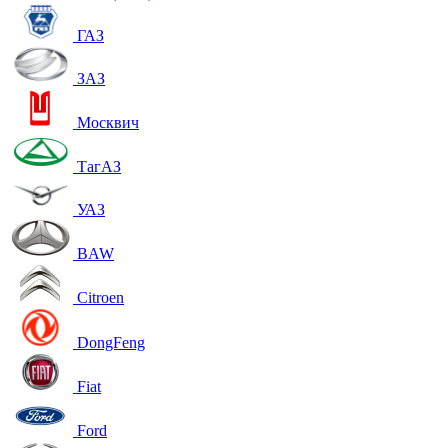
ГАЗ
ЗАЗ
Москвич
ТагАЗ
УАЗ
BAW
Citroen
DongFeng
Fiat
Ford