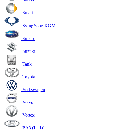
Smart
SsangYong KGM
Subaru
Suzuki
Tank
Toyota
Volkswagen
Volvo
Vortex
ВАЗ (Lada)