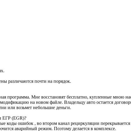
ях.
ены различаются почти на порядок.
ртная программа. Мне восстановят бесплатно, купленные мною н
м модификацию на новом файле. Владельцу авто остается договор
тии или возьмет небольшие деньги.
ы ЕГР (EGR)?
е коды ошибок , во втором канал рециркуляции перекрывается з
лючится аварийный режим. Поэтому делается в комплексе.