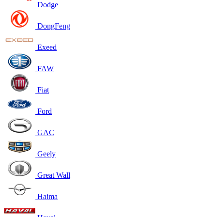
Dodge
DongFeng
Exeed
FAW
Fiat
Ford
GAC
Geely
Great Wall
Haima