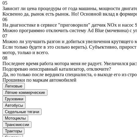
05
Зависит ли цена процедуры от года машины, мощности двигател
Косвенно да, рынок есть рынок. Но! Основной вклад в формир
06
На диагностике в сервисе "приговорили" датчик NOx и насос S
Можно программно отключить систему Ad Blue (мочевина) с уп
07
Можно ли улучшить разгон и добиться увеличения крутящего м
Если только будете в это сильно верить). Субъективно, прирос
мотор, только и всего.
08
Последнее время работа мотора меня не радует. Увеличился рас
Подозреваю неисправный катализатор, отключите?
Да, но только после вердикта специалиста, о выходе его из стро
Прошивки по маркам автомобилей
Легковые
Лёгкие коммерческие
Грузовики
Автобусы
Седельные тягачи
Мотоциклы
Трансмиссии
Тракторы