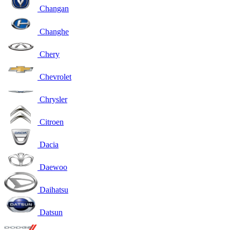
Changan
Changhe
Chery
Chevrolet
Chrysler
Citroen
Dacia
Daewoo
Daihatsu
Datsun