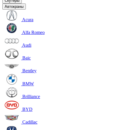
Скутеры
Автокраны
Acura
Alfa Romeo
Audi
Baic
Bentley
BMW
Brilliance
BYD
Cadillac