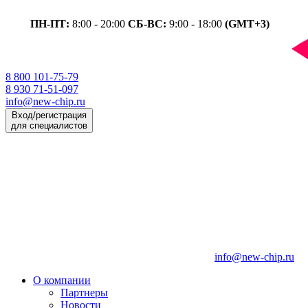
ПН-ПТ:
8:00 - 20:00
СБ-ВС:
9:00 - 18:00
(GMT+3)
8 800 101-75-79
8 930 71-51-097
info@new-chip.ru
Вход/регистрация
для специалистов
info@new-chip.ru
О компании
Партнеры
Новости