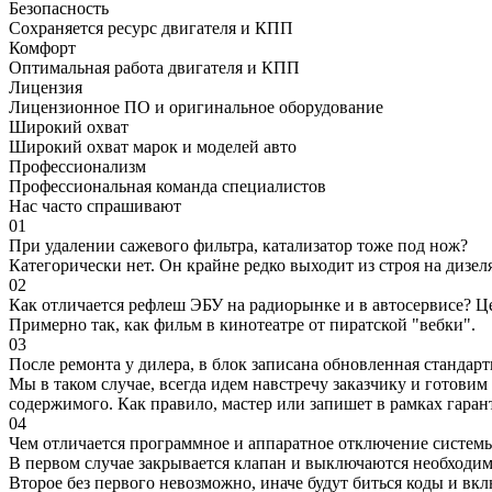
Безопасность
Сохраняется ресурс двигателя и КПП
Комфорт
Оптимальная работа двигателя и КПП
Лицензия
Лицензионное ПО и оригинальное оборудование
Широкий охват
Широкий охват марок и моделей авто
Профессионализм
Профессиональная команда специалистов
Нас часто спрашивают
01
При удалении сажевого фильтра, катализатор тоже под нож?
Категорически нет. Он крайне редко выходит из строя на дизел
02
Как отличается рефлеш ЭБУ на радиорынке и в автосервисе? Ц
Примерно так, как фильм в кинотеатре от пиратской "вебки".
03
После ремонта у дилера, в блок записана обновленная станда
Мы в таком случае, всегда идем навстречу заказчику и готови
содержимого. Как правило, мастер или запишет в рамках гаран
04
Чем отличается программное и аппаратное отключение систем
В первом случае закрывается клапан и выключаются необходимы
Второе без первого невозможно, иначе будут биться коды и вк