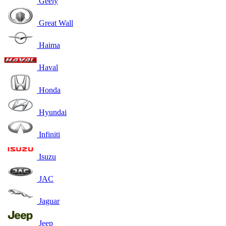
Geely
Great Wall
Haima
Haval
Honda
Hyundai
Infiniti
Isuzu
JAC
Jaguar
Jeep