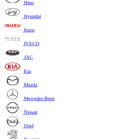
Hino
Hyundai
Isuzu
IVECO
JAC
Kia
Mazda
Mercedes-Benz
Nissan
Opel