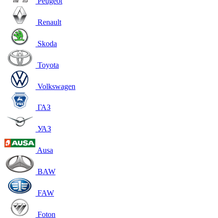
Peugeot
Renault
Skoda
Toyota
Volkswagen
ГАЗ
УАЗ
Ausa
BAW
FAW
Foton