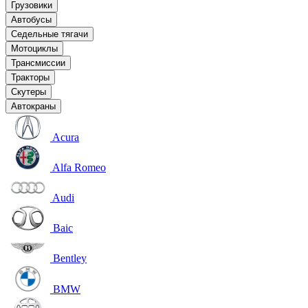
Грузовики
Автобусы
Седельные тягачи
Мотоциклы
Трансмиссии
Тракторы
Скутеры
Автокраны
Acura
Alfa Romeo
Audi
Baic
Bentley
BMW