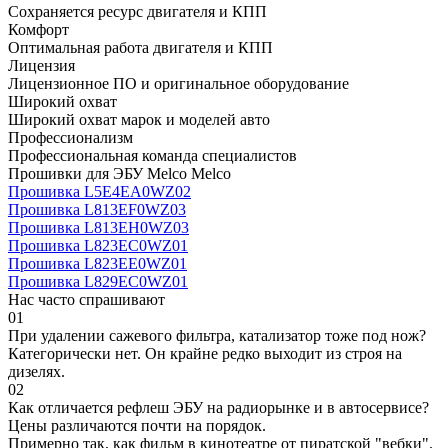
Сохраняется ресурс двигателя и КПП
Комфорт
Оптимальная работа двигателя и КПП
Лицензия
Лицензионное ПО и оригинальное оборудование
Широкий охват
Широкий охват марок и моделей авто
Профессионализм
Профессиональная команда специалистов
Прошивки для ЭБУ Melco Melco
Прошивка L5E4EA0WZ02
Прошивка L813EF0WZ03
Прошивка L813EH0WZ03
Прошивка L823EC0WZ01
Прошивка L823EE0WZ01
Прошивка L829EC0WZ01
Нас часто спрашивают
01
При удалении сажевого фильтра, катализатор тоже под нож?
Категорически нет. Он крайне редко выходит из строя на
дизелях.
02
Как отличается рефлеш ЭБУ на радиорынке и в автосервисе?
Цены различаются почти на порядок.
Примерно так, как фильм в кинотеатре от пиратской "вебки".