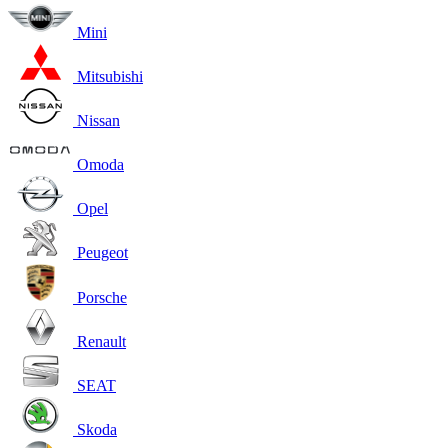
Mini
Mitsubishi
Nissan
Omoda
Opel
Peugeot
Porsche
Renault
SEAT
Skoda