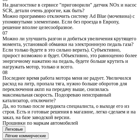
На диагностике в сервисе "приговорили" датчик NOx и насос
SCR, детали очень дорогие, как быть?
Можно программно отключить систему Ad Blue (мочевина) с
упомянутыми элементами. Если без проезда в Европу,
решение вполне целесообразное.
07
Можно ли улучшить разгон и добиться увеличения крутящего
момента, установкой обманки на электроннную педаль газа?
Если только будете в это сильно верить). Субъективно,
прирост возможно и будет. Объективно, это равноценно более
энергичному нажатию на педаль, будете больше крутить и
нагружать мотор, только и всего.
08
Последнее время работа мотора меня не радует. Увеличился
расход на литр, пропала тяга, нужно больше оборотов для
переключения акпп на передачу выше, снизилась
максимальная скорость. Подозреваю неисправный
катализатор, отключите?
Да, но только после вердикта специалиста, о выходе его из
строя. Есть и готовые решения в магазине, легко сделаем и на
заказ, на базе заводской версии.
Прошивки по маркам автомобилей
Легковые
Лёгкие коммерческие