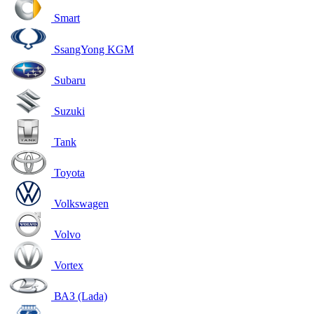
Smart
SsangYong KGM
Subaru
Suzuki
Tank
Toyota
Volkswagen
Volvo
Vortex
ВАЗ (Lada)