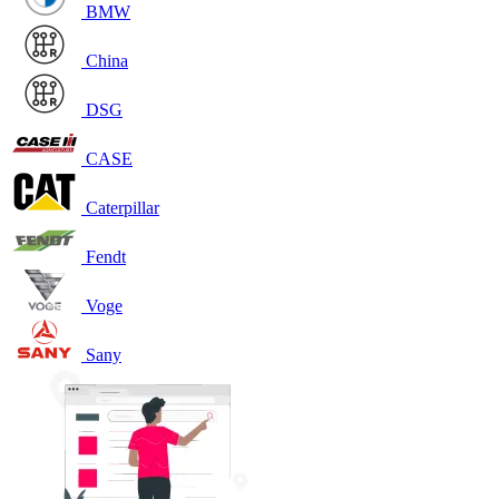
BMW
China
DSG
CASE
Caterpillar
Fendt
Voge
Sany