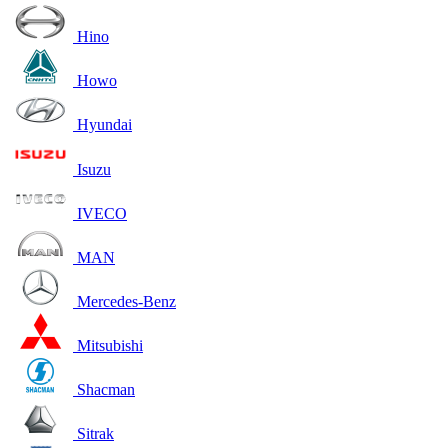
Hino
Howo
Hyundai
Isuzu
IVECO
MAN
Mercedes-Benz
Mitsubishi
Shacman
Sitrak