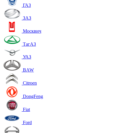
ГАЗ
ЗАЗ
Москвич
ТагАЗ
УАЗ
BAW
Citroen
DongFeng
Fiat
Ford