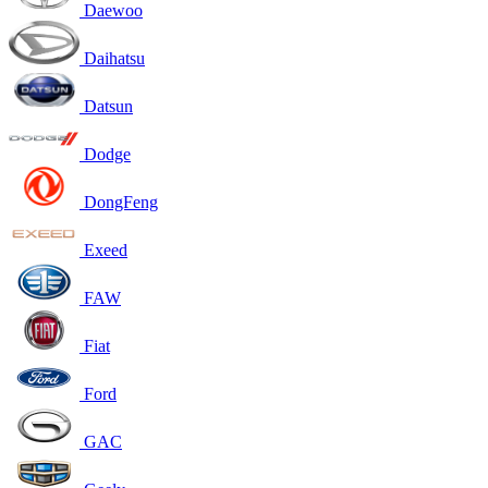
Daewoo
Daihatsu
Datsun
Dodge
DongFeng
Exeed
FAW
Fiat
Ford
GAC