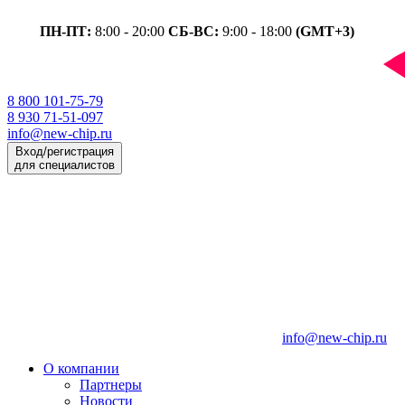
ПН-ПТ:
8:00 - 20:00
СБ-ВС:
9:00 - 18:00
(GMT+3)
8 800 101-75-79
8 930 71-51-097
info@new-chip.ru
Вход/регистрация
для специалистов
info@new-chip.ru
О компании
Партнеры
Новости