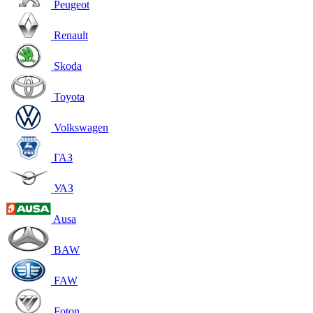
Peugeot
Renault
Skoda
Toyota
Volkswagen
ГАЗ
УАЗ
Ausa
BAW
FAW
Foton