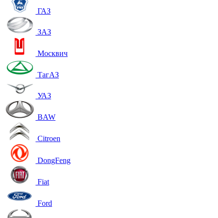
ГАЗ
ЗАЗ
Москвич
ТагАЗ
УАЗ
BAW
Citroen
DongFeng
Fiat
Ford