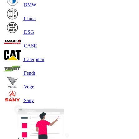
BMW
China
DSG
CASE
Caterpillar
Fendt
Voge
Sany