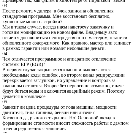
Примерно так, как фильм в кинотеатре от пиратской "вебки".
03
После ремонта у дилера, в блок записана обновленная
стандартная программа. Мне восстановят бесплатно,
купленные мною настройки?
Мы в таком случае, всегда идем навстречу заказчику и
готовим модификацию на новом файле. Владельцу авто
остается договориться непосредственно с мастером, о записи
обновленного содержимого. Как правило, мастер или запишет
в рамках гарантии или возьмет небольшие деньги.
04
Чем отличается программное и аппаратное отключение
системы ЕГР (EGR)?
В первом случае закрывается клапан и выключаются
необходимые коды ошибок , во втором канал рециркуляции
перекрывается заглушкой, но управление и контроль за
клапаном остаются. Второе без первого невозможно, иначе
будут биться коды и включится аварийный режим. Поэтому
делается в комплексе.
05
Зависит ли цена процедуры от года машины, мощности
двигателя, типа топлива, бензин или дизель?
Косвенно да, рынок есть рынок. Но! Основной вклад в
формирование стоимости вносит сложность работы с дампом
и непосредственно с машиной.