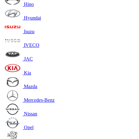
Hino
Hyundai
Isuzu
IVECO
JAC
Kia
Mazda
Mercedes-Benz
Nissan
Opel