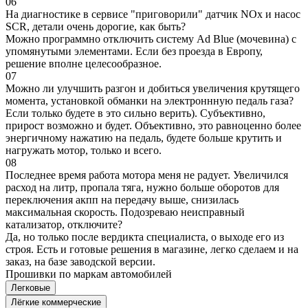
06
На диагностике в сервисе "приговорили" датчик NOx и насос
SCR, детали очень дорогие, как быть?
Можно программно отключить систему Ad Blue (мочевина) с
упомянутыми элементами. Если без проезда в Европу,
решение вполне целесообразное.
07
Можно ли улучшить разгон и добиться увеличения крутящего
момента, установкой обманки на электроннную педаль газа?
Если только будете в это сильно верить). Субъективно,
прирост возможно и будет. Объективно, это равноценно более
энергичному нажатию на педаль, будете больше крутить и
нагружать мотор, только и всего.
08
Последнее время работа мотора меня не радует. Увеличился
расход на литр, пропала тяга, нужно больше оборотов для
переключения акпп на передачу выше, снизилась
максимальная скорость. Подозреваю неисправный
катализатор, отключите?
Да, но только после вердикта специалиста, о выходе его из
строя. Есть и готовые решения в магазине, легко сделаем и на
заказ, на базе заводской версии.
Прошивки по маркам автомобилей
Легковые
Лёгкие коммерческие