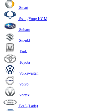
Smart
SsangYong KGM
Subaru
Suzuki
Tank
Toyota
Volkswagen
Volvo
Vortex
ВАЗ (Lada)