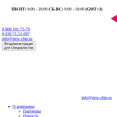
ПН-ПТ:
8:00 - 20:00
СБ-ВС:
9:00 - 18:00
(GMT+3)
8 800 101-75-79
8 930 71-51-097
info@new-chip.ru
Вход/регистрация
для специалистов
info@new-chip.ru
О компании
Партнеры
Новости