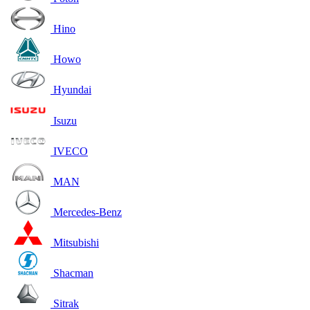
Hino
Howo
Hyundai
Isuzu
IVECO
MAN
Mercedes-Benz
Mitsubishi
Shacman
Sitrak