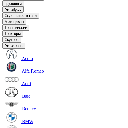
Грузовики
Автобусы
Седельные тягачи
Мотоциклы
Трансмиссии
Тракторы
Скутеры
Автокраны
Acura
Alfa Romeo
Audi
Baic
Bentley
BMW