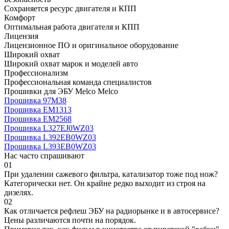
Сохраняется ресурс двигателя и КПП
Комфорт
Оптимальная работа двигателя и КПП
Лицензия
Лицензионное ПО и оригинальное оборудование
Широкий охват
Широкий охват марок и моделей авто
Профессионализм
Профессиональная команда специалистов
Прошивки для ЭБУ Melco Melco
Прошивка 97M38
Прошивка EM1313
Прошивка EM2568
Прошивка L327EJ0WZ03
Прошивка L392EB0WZ03
Прошивка L393EB0WZ03
Нас часто спрашивают
01
При удалении сажевого фильтра, катализатор тоже под нож?
Категорически нет. Он крайне редко выходит из строя на
дизелях.
02
Как отличается рефлеш ЭБУ на радиорынке и в автосервисе?
Цены различаются почти на порядок.