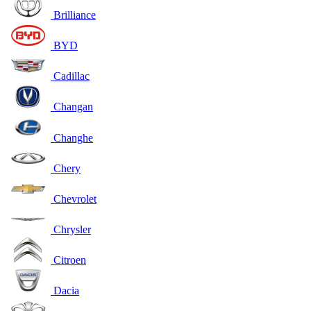
Brilliance
BYD
Cadillac
Changan
Changhe
Chery
Chevrolet
Chrysler
Citroen
Dacia