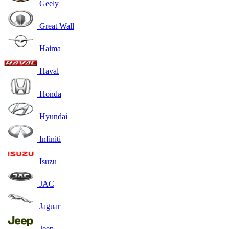
Geely
Great Wall
Haima
Haval
Honda
Hyundai
Infiniti
Isuzu
JAC
Jaguar
Jeep