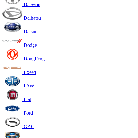
Daewoo
Daihatsu
Datsun
Dodge
DongFeng
Exeed
FAW
Fiat
Ford
GAC