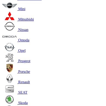
Mini
Mitsubishi
Nissan
Omoda
Opel
Peugeot
Porsche
Renault
SEAT
Skoda