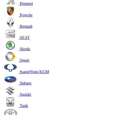
Peugeot
Porsche
Renault
SEAT
Skoda
Smart
SsangYong KGM
Subaru
Suzuki
Tank