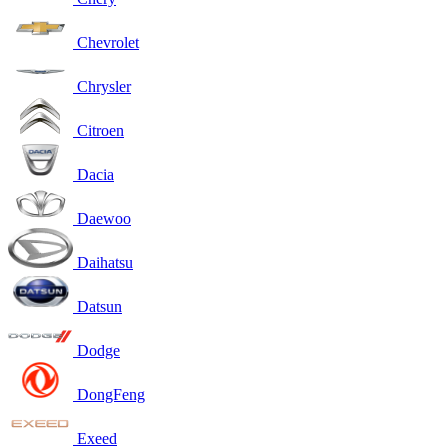
Chevrolet
Chrysler
Citroen
Dacia
Daewoo
Daihatsu
Datsun
Dodge
DongFeng
Exeed