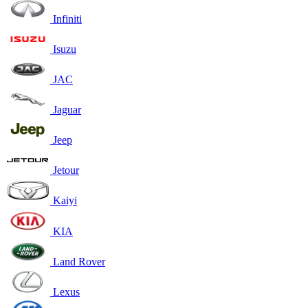
Infiniti
Isuzu
JAC
Jaguar
Jeep
Jetour
Kaiyi
KIA
Land Rover
Lexus