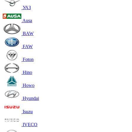
УАЗ
Ausa
BAW
FAW
Foton
Hino
Howo
Hyundai
Isuzu
IVECO