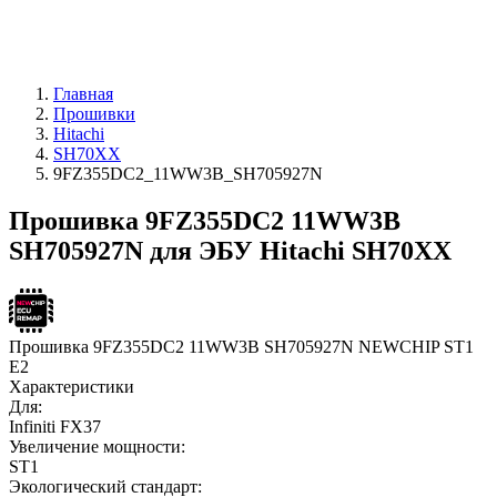
Главная
Прошивки
Hitachi
SH70XX
9FZ355DC2_11WW3B_SH705927N
Прошивка 9FZ355DC2 11WW3B
SH705927N для ЭБУ Hitachi SH70XX
Прошивка 9FZ355DC2 11WW3B SH705927N NEWCHIP ST1
E2
Характеристики
Для:
Infiniti FX37
Увеличение мощности:
ST1
Экологический стандарт: