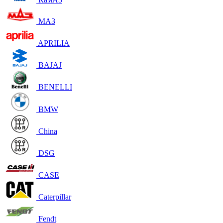
МАЗ
APRILIA
BAJAJ
BENELLI
BMW
China
DSG
CASE
Caterpillar
Fendt