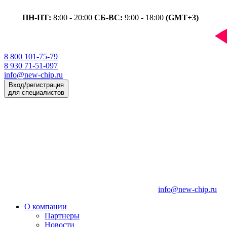
ПН-ПТ:
8:00 - 20:00
СБ-ВС:
9:00 - 18:00
(GMT+3)
8 800 101-75-79
8 930 71-51-097
info@new-chip.ru
Вход/регистрация
для специалистов
info@new-chip.ru
О компании
Партнеры
Новости