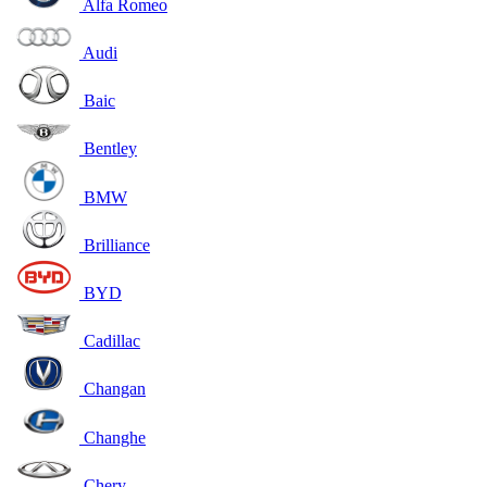
Alfa Romeo
Audi
Baic
Bentley
BMW
Brilliance
BYD
Cadillac
Changan
Changhe
Chery