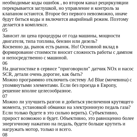
необходимые коды ошибок , во втором канал рециркуляции
перекрывается заглушкой, но управление и контроль за
клапаном остаются. Второе без первого невозможно, иначе
будут биться коды и включится аварийный режим. Поэтому
делается в комплексе.
05
Зависит ли цена процедуры от года машины, мощности
двигателя, типа топлива, бензин или дизель?
Косвенно да, рынок есть рынок. Но! Основной вклад в
формирование стоимости вносит сложность работы с дампом
и непосредственно с машиной.
06
На диагностике в сервисе "приговорили" датчик NOx и насос
SCR, детали очень дорогие, как быть?
Можно программно отключить систему Ad Blue (мочевина) с
упомянутыми элементами. Если без проезда в Европу,
решение вполне целесообразное.
07
Можно ли улучшить разгон и добиться увеличения крутящего
момента, установкой обманки на электроннную педаль газа?
Если только будете в это сильно верить). Субъективно,
прирост возможно и будет. Объективно, это равноценно более
энергичному нажатию на педаль, будете больше крутить и
нагружать мотор, только и всего.
08