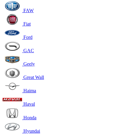
FAW
Fiat
Ford
GAC
Geely
Great Wall
Haima
Haval
Honda
Hyundai