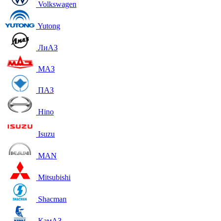
Volkswagen
Yutong
ЛиАЗ
МАЗ
ПАЗ
Hino
Isuzu
MAN
Mitsubishi
Shacman
КамАЗ