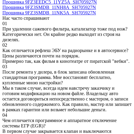
Прошивка 9FZ3EEDC5_11YZ5A_SH705927N
Прошивка 9FZ3SMDB_11NH8A_SH705927N
Прошивка 9FZ3SMDB_11NK5A_SH705927N
Нас часто спрашивают
01
При удалении сажевого фильтра, катализатор тоже под нож?
Категорически нет. Он крайне редко выходит из строя на
дизелях.
02
Как отличается рефлеш ЭБУ на радиорынке и в автосервисе?
Цены различаются почти на порядок.
Примерно так, как фильм в кинотеатре от пиратской "вебки".
03
После ремонта у дилера, в блок записана обновленная
стандартная программа. Мне восстановят бесплатно,
купленные мною настройки?
Мы в таком случае, всегда идем навстречу заказчику и
готовим модификацию на новом файле. Владельцу авто
остается договориться непосредственно с мастером, о записи
обновленного содержимого. Как правило, мастер или запишет
в рамках гарантии или возьмет небольшие деньги.
04
Чем отличается программное и аппаратное отключение
системы ЕГР (EGR)?
В первом случае закрывается клапан и выключаются