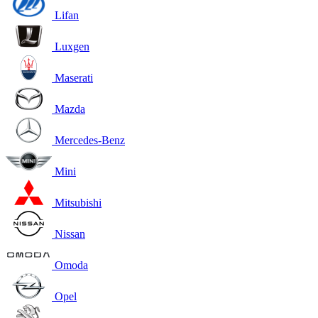
Lifan
Luxgen
Maserati
Mazda
Mercedes-Benz
Mini
Mitsubishi
Nissan
Omoda
Opel