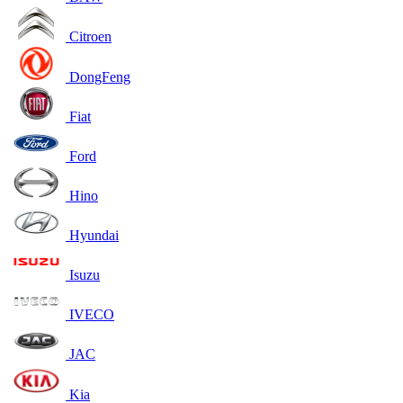
Citroen
DongFeng
Fiat
Ford
Hino
Hyundai
Isuzu
IVECO
JAC
Kia