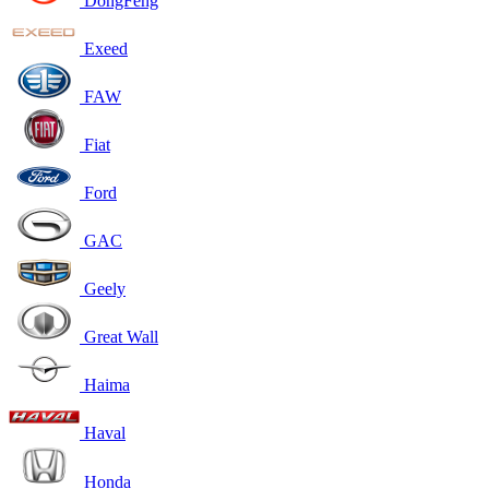
DongFeng
Exeed
FAW
Fiat
Ford
GAC
Geely
Great Wall
Haima
Haval
Honda