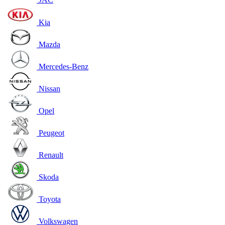
Kia
Mazda
Mercedes-Benz
Nissan
Opel
Peugeot
Renault
Skoda
Toyota
Volkswagen