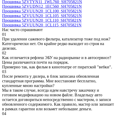
Прошивка 5ZVTYN11_1WL760_SH705821N
Прошивка 5ZVUDN12_1EC560_SH705821N
Прошивка 5ZVUUN20_1CL100_SH705821N
Прошивка 5ZVUUN20_1CL105_SH705821N
Прошивка 5ZVUUN20_1CL110_SH705821N
Прошивка 5ZVUUN20_1CL115_SH705821N
Нас часто спрашивают
01
При удалении сажевого фильтра, катализатор тоже под нож?
Категорически нет. Он крайне редко выходит из строя на
дизелях.
02
Как отличается рефлеш ЭБУ на радиорынке и в автосервисе?
Цены различаются почти на порядок.
Примерно так, как фильм в кинотеатре от пиратской "вебки".
03
После ремонта у дилера, в блок записана обновленная
стандартная программа. Мне восстановят бесплатно,
купленные мною настройки?
Мы в таком случае, всегда идем навстречу заказчику и
готовим модификацию на новом файле. Владельцу авто
остается договориться непосредственно с мастером, о записи
обновленного содержимого. Как правило, мастер или запишет
в рамках гарантии или возьмет небольшие деньги.
04