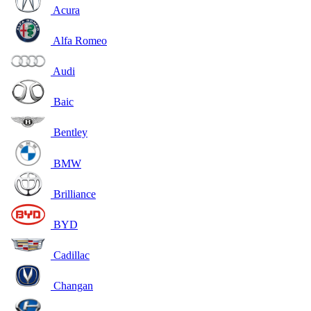
Acura
Alfa Romeo
Audi
Baic
Bentley
BMW
Brilliance
BYD
Cadillac
Changan