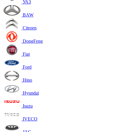
УАЗ
BAW
Citroen
DongFeng
Fiat
Ford
Hino
Hyundai
Isuzu
IVECO
JAC