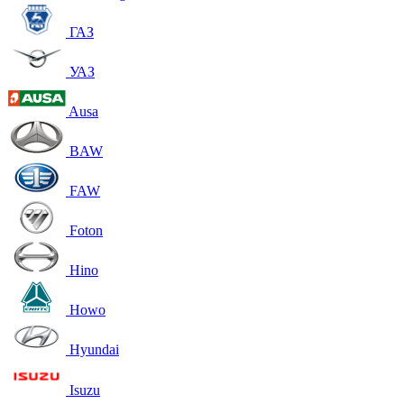
ГАЗ
УАЗ
Ausa
BAW
FAW
Foton
Hino
Howo
Hyundai
Isuzu