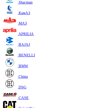
Shacman
КамАЗ
МАЗ
APRILIA
BAJAJ
BENELLI
BMW
China
DSG
CASE