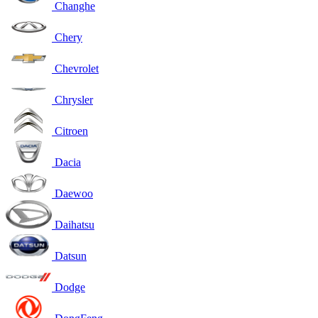
Changhe
Chery
Chevrolet
Chrysler
Citroen
Dacia
Daewoo
Daihatsu
Datsun
Dodge