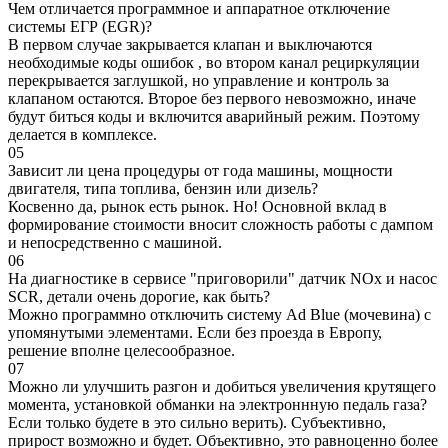
Чем отличается программное и аппаратное отключение
системы ЕГР (EGR)?
В первом случае закрывается клапан и выключаются
необходимые коды ошибок , во втором канал рециркуляции
перекрывается заглушкой, но управление и контроль за
клапаном остаются. Второе без первого невозможно, иначе
будут биться коды и включится аварийный режим. Поэтому
делается в комплексе.
05
Зависит ли цена процедуры от года машины, мощности
двигателя, типа топлива, бензин или дизель?
Косвенно да, рынок есть рынок. Но! Основной вклад в
формирование стоимости вносит сложность работы с дампом
и непосредственно с машиной.
06
На диагностике в сервисе "приговорили" датчик NOx и насос
SCR, детали очень дорогие, как быть?
Можно программно отключить систему Ad Blue (мочевина) с
упомянутыми элементами. Если без проезда в Европу,
решение вполне целесообразное.
07
Можно ли улучшить разгон и добиться увеличения крутящего
момента, установкой обманки на электроннную педаль газа?
Если только будете в это сильно верить). Субъективно,
прирост возможно и будет. Объективно, это равноценно более