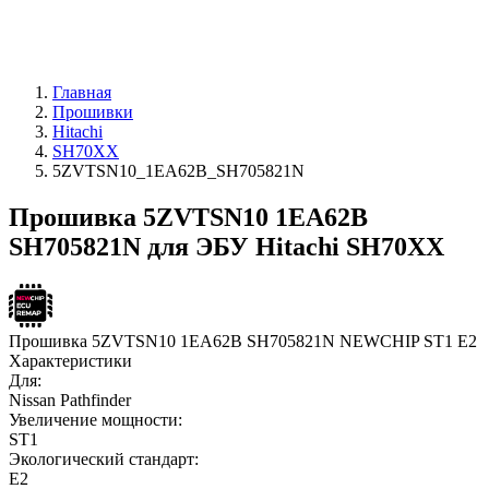
Главная
Прошивки
Hitachi
SH70XX
5ZVTSN10_1EA62B_SH705821N
Прошивка 5ZVTSN10 1EA62B
SH705821N для ЭБУ Hitachi SH70XX
Прошивка 5ZVTSN10 1EA62B SH705821N NEWCHIP ST1 E2
Характеристики
Для:
Nissan Pathfinder
Увеличение мощности:
ST1
Экологический стандарт:
E2