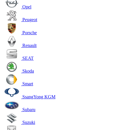
Opel
Peugeot
Porsche
Renault
SEAT
Skoda
Smart
SsangYong KGM
Subaru
Suzuki