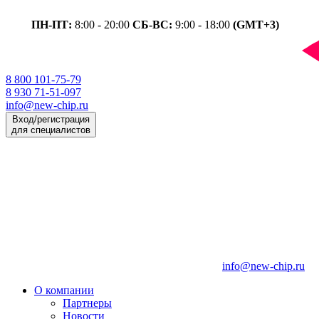
ПН-ПТ:
8:00 - 20:00
СБ-ВС:
9:00 - 18:00
(GMT+3)
8 800 101-75-79
8 930 71-51-097
info@new-chip.ru
Вход/регистрация
для специалистов
info@new-chip.ru
О компании
Партнеры
Новости