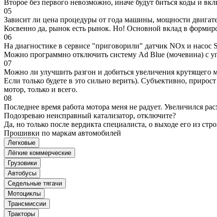
Второе без первого невозможно, иначе будут биться коды и вк
05
Зависит ли цена процедуры от года машины, мощности двигател
Косвенно да, рынок есть рынок. Но! Основной вклад в формир
06
На диагностике в сервисе "приговорили" датчик NOx и насос S
Можно программно отключить систему Ad Blue (мочевина) с уп
07
Можно ли улучшить разгон и добиться увеличения крутящего м
Если только будете в это сильно верить). Субъективно, прирос
мотор, только и всего.
08
Последнее время работа мотора меня не радует. Увеличился рас
Подозреваю неисправный катализатор, отключите?
Да, но только после вердикта специалиста, о выходе его из стро
Прошивки по маркам автомобилей
Легковые
Лёгкие коммерческие
Грузовики
Автобусы
Седельные тягачи
Мотоциклы
Трансмиссии
Тракторы