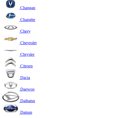
Changan
Changhe
Chery
Chevrolet
Chrysler
Citroen
Dacia
Daewoo
Daihatsu
Datsun