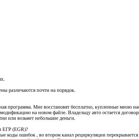
ях.
ены различаются почти на порядок.
ртная программа. Мне восстановят бесплатно, купленные мною н
м модификацию на новом файле. Владельцу авто остается договор
тии или возьмет небольшие деньги.
ы ЕГР (EGR)?
е коды ошибок , во втором канал рециркуляции перекрывается з