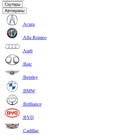
Скутеры
Автокраны
Acura
Alfa Romeo
Audi
Baic
Bentley
BMW
Brilliance
BYD
Cadillac