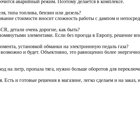
лючится аварийный режим. Поэтому делается в комплексе.
я, типа топлива, бензин или дизель?
ование стоимости вносит сложность работы с дампом и непосре
CR, детали очень дорогие, как быть?
омянутыми элементами. Если без проезда в Европу, решение вп
омента, установкой обманки на электроннную педаль газа?
т возможно и будет. Объективно, это равноценно более энергичн
ход на литр, пропала тяга, нужно больше оборотов для переключ
я. Есть и готовые решения в магазине, легко сделаем и на заказ, 