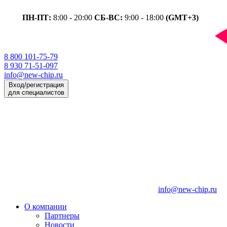
ПН-ПТ:
8:00 - 20:00
СБ-ВС:
9:00 - 18:00
(GMT+3)
8 800 101-75-79
8 930 71-51-097
info@new-chip.ru
Вход/регистрация
для специалистов
info@new-chip.ru
О компании
Партнеры
Новости