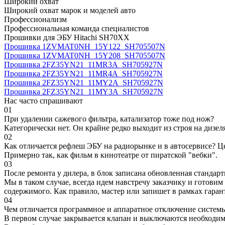
Широкий охват
Широкий охват марок и моделей авто
Профессионализм
Профессиональная команда специалистов
Прошивки для ЭБУ Hitachi SH70XX
Прошивка 1ZVMAT0NH_15Y122_SH705507N
Прошивка 1ZVMAT0NH_15Y208_SH705507N
Прошивка 2FZ35YN21_11MR3A_SH705927N
Прошивка 2FZ35YN21_11MR4A_SH705927N
Прошивка 2FZ35YN21_11MY2A_SH705927N
Прошивка 2FZ35YN21_11MY3A_SH705927N
Нас часто спрашивают
01
При удалении сажевого фильтра, катализатор тоже под нож?
Категорически нет. Он крайне редко выходит из строя на дизел
02
Как отличается рефлеш ЭБУ на радиорынке и в автосервисе? Ц
Примерно так, как фильм в кинотеатре от пиратской "вебки".
03
После ремонта у дилера, в блок записана обновленная станда
Мы в таком случае, всегда идем навстречу заказчику и готови
содержимого. Как правило, мастер или запишет в рамках гаран
04
Чем отличается программное и аппаратное отключение систем
В первом случае закрывается клапан и выключаются необходимы