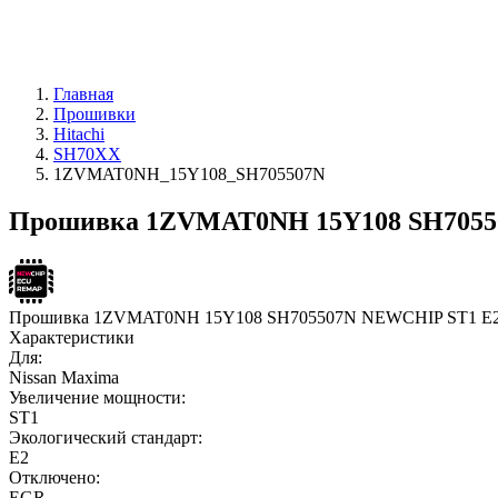
Главная
Прошивки
Hitachi
SH70XX
1ZVMAT0NH_15Y108_SH705507N
Прошивка 1ZVMAT0NH 15Y108 SH70550
Прошивка 1ZVMAT0NH 15Y108 SH705507N NEWCHIP ST1 E
Характеристики
Для:
Nissan Maxima
Увеличение мощности:
ST1
Экологический стандарт:
E2
Отключено:
EGR