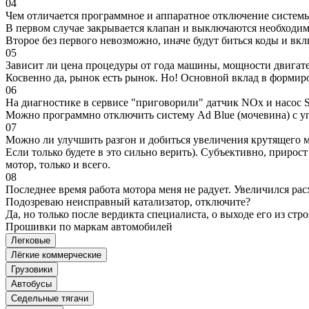
04
Чем отличается программное и аппаратное отключение систем
В первом случае закрывается клапан и выключаются необходимы
Второе без первого невозможно, иначе будут биться коды и вк
05
Зависит ли цена процедуры от года машины, мощности двигател
Косвенно да, рынок есть рынок. Но! Основной вклад в формир
06
На диагностике в сервисе "приговорили" датчик NOx и насос S
Можно программно отключить систему Ad Blue (мочевина) с уп
07
Можно ли улучшить разгон и добиться увеличения крутящего м
Если только будете в это сильно верить). Субъективно, прирос
мотор, только и всего.
08
Последнее время работа мотора меня не радует. Увеличился рас
Подозреваю неисправный катализатор, отключите?
Да, но только после вердикта специалиста, о выходе его из стро
Прошивки по маркам автомобилей
Легковые
Лёгкие коммерческие
Грузовики
Автобусы
Седельные тягачи