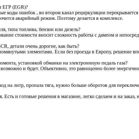
ы ЕГР (EGR)?
е коды ошибок , во втором канал рециркуляции перекрывается з
лючится аварийный режим. Поэтому делается в комплексе.
я, типа топлива, бензин или дизель?
ование стоимости вносит сложность работы с дампом и непосре
CR, детали очень дорогие, как быть?
омянутыми элементами. Если без проезда в Европу, решение вп
омента, установкой обманки на электроннную педаль газа?
т возможно и будет. Объективно, это равноценно более энергичн
ход на литр, пропала тяга, нужно больше оборотов для переключ
я. Есть и готовые решения в магазине, легко сделаем и на заказ, 