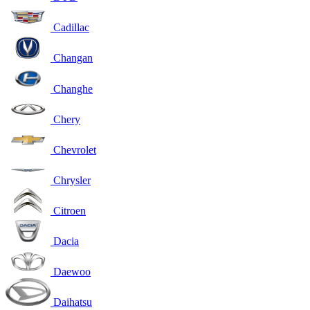
Cadillac
Changan
Changhe
Chery
Chevrolet
Chrysler
Citroen
Dacia
Daewoo
Daihatsu