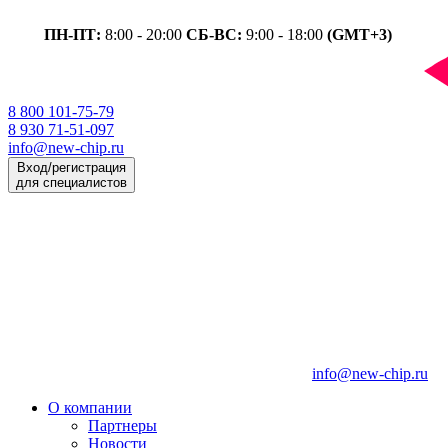
ПН-ПТ:
8:00 - 20:00
СБ-ВС:
9:00 - 18:00
(GMT+3)
8 800 101-75-79
8 930 71-51-097
info@new-chip.ru
Вход/регистрация
для специалистов
info@new-chip.ru
О компании
Партнеры
Новости