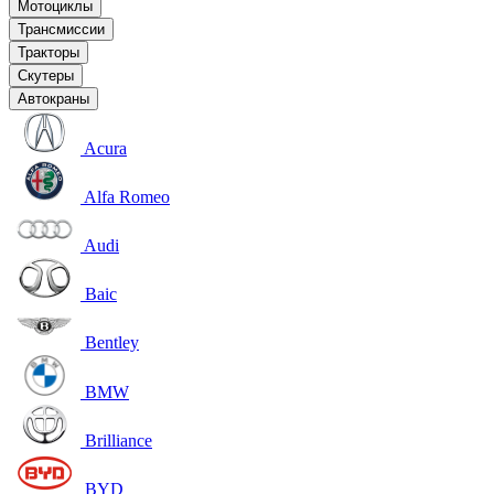
Мотоциклы
Трансмиссии
Тракторы
Скутеры
Автокраны
Acura
Alfa Romeo
Audi
Baic
Bentley
BMW
Brilliance
BYD