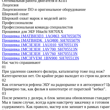
Оптимальная работа двигателя и КПП
Лицензия
Лицензионное ПО и оригинальное оборудование
Широкий охват
Широкий охват марок и моделей авто
Профессионализм
Профессиональная команда специалистов
Прошивки для ЭБУ Hitachi SH70XX
Прошивка 1MATBH3D3_1AQ863_SH705507N
Прошивка 1MATBHDK_1AQ800_SH705507N
Прошивка 1MC3E3EH_1AU010_SH705513N
Прошивка 1MC3E3EH_1AV700_SH705513N
Прошивка 1MC3E3EH_1AV760_SH705513N
Прошивка 1MC3FVEM_1BN900_SH705513N
Нас часто спрашивают
01
При удалении сажевого фильтра, катализатор тоже под нож?
Категорически нет. Он крайне редко выходит из строя на дизел
02
Как отличается рефлеш ЭБУ на радиорынке и в автосервисе? Ц
Примерно так, как фильм в кинотеатре от пиратской "вебки".
03
После ремонта у дилера, в блок записана обновленная станда
Мы в таком случае, всегда идем навстречу заказчику и готови
содержимого. Как правило, мастер или запишет в рамках гаран