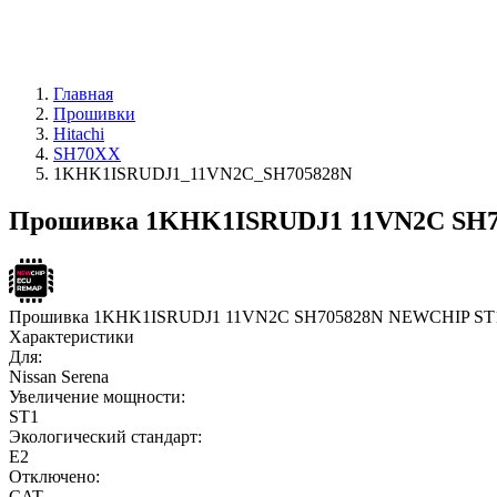
Главная
Прошивки
Hitachi
SH70XX
1KHK1ISRUDJ1_11VN2C_SH705828N
Прошивка 1KHK1ISRUDJ1 11VN2C SH70
Прошивка 1KHK1ISRUDJ1 11VN2C SH705828N NEWCHIP ST
Характеристики
Для:
Nissan Serena
Увеличение мощности:
ST1
Экологический стандарт:
E2
Отключено:
CAT