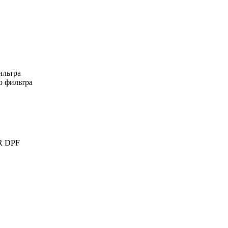
ильтра
о фильтра
R DPF