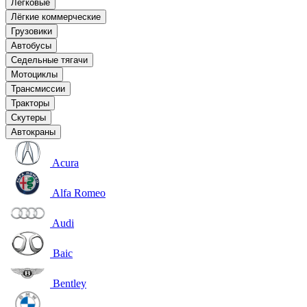
Легковые
Лёгкие коммерческие
Грузовики
Автобусы
Седельные тягачи
Мотоциклы
Трансмиссии
Тракторы
Скутеры
Автокраны
Acura
Alfa Romeo
Audi
Baic
Bentley