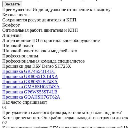
Заказать
Преимущества
Индивидуальное отношение к каждому
Безопасность
Сохраняется ресурс двигателя и КПП
Комфорт
Оптимальная работа двигателя и КПП
Лицензия
Лицензионное ПО и оригинальное оборудование
Широкий охват
Широкий охват марок и моделей авто
Профессионализм
Профессиональная команда специалистов
Прошивки для ЭБУ Denso SH725X
Прошивка GK74S54JT4LC
Прошивка GK80S51XT4XA
Прошивка GK80S52BT4XA
Прошивка GMA6SH08T4XA
Прошивка GP6WS55ST4LB
Прошивка GQAHSH7GT62A
Нас часто спрашивают
01
При удалении сажевого фильтра, катализатор тоже под нож?
Категорически нет. Он крайне редко выходит из строя на дизел
02
Как отличается рефлеш ЭБУ на радиорынке и в автосервисе? Ц