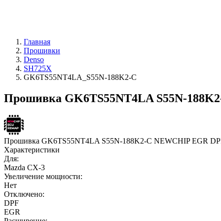
Главная
Прошивки
Denso
SH725X
GK6TS55NT4LA_S55N-188K2-C
Прошивка GK6TS55NT4LA S55N-188K2-
Прошивка GK6TS55NT4LA S55N-188K2-C NEWCHIP EGR DP
Характеристики
Для:
Mazda CX-3
Увеличение мощности:
Нет
Отключено:
DPF
EGR
Расширение: