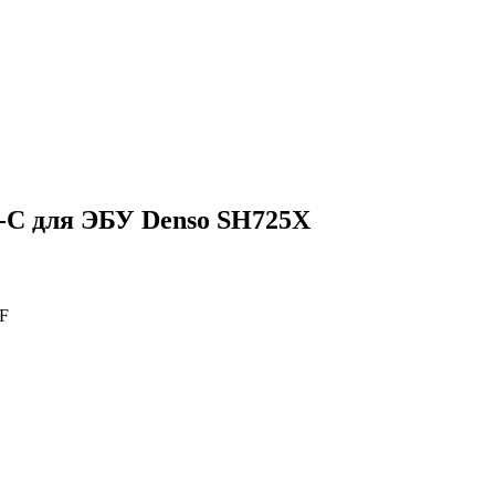
C для ЭБУ Denso SH725X
F