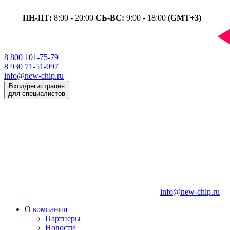
ПН-ПТ:
8:00 - 20:00
СБ-ВС:
9:00 - 18:00
(GMT+3)
8 800 101-75-79
8 930 71-51-097
info@new-chip.ru
Вход/регистрация
для специалистов
info@new-chip.ru
О компании
Партнеры
Новости