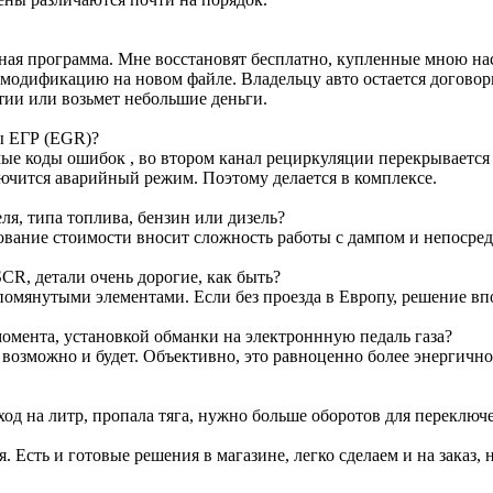
ртная программа. Мне восстановят бесплатно, купленные мною н
м модификацию на новом файле. Владельцу авто остается договор
тии или возьмет небольшие деньги.
ы ЕГР (EGR)?
е коды ошибок , во втором канал рециркуляции перекрывается з
лючится аварийный режим. Поэтому делается в комплексе.
я, типа топлива, бензин или дизель?
ование стоимости вносит сложность работы с дампом и непосре
CR, детали очень дорогие, как быть?
омянутыми элементами. Если без проезда в Европу, решение вп
омента, установкой обманки на электроннную педаль газа?
т возможно и будет. Объективно, это равноценно более энергичн
ход на литр, пропала тяга, нужно больше оборотов для переключ
я. Есть и готовые решения в магазине, легко сделаем и на заказ, 