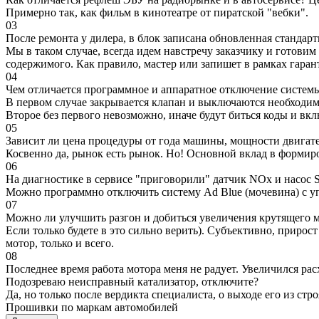
Примерно так, как фильм в кинотеатре от пиратской "вебки".
03
После ремонта у дилера, в блок записана обновленная станда
Мы в таком случае, всегда идем навстречу заказчику и готови
содержимого. Как правило, мастер или запишет в рамках гаран
04
Чем отличается программное и аппаратное отключение систем
В первом случае закрывается клапан и выключаются необходимы
Второе без первого невозможно, иначе будут биться коды и вк
05
Зависит ли цена процедуры от года машины, мощности двигател
Косвенно да, рынок есть рынок. Но! Основной вклад в формир
06
На диагностике в сервисе "приговорили" датчик NOx и насос S
Можно программно отключить систему Ad Blue (мочевина) с уп
07
Можно ли улучшить разгон и добиться увеличения крутящего м
Если только будете в это сильно верить). Субъективно, прирос
мотор, только и всего.
08
Последнее время работа мотора меня не радует. Увеличился рас
Подозреваю неисправный катализатор, отключите?
Да, но только после вердикта специалиста, о выходе его из стро
Прошивки по маркам автомобилей