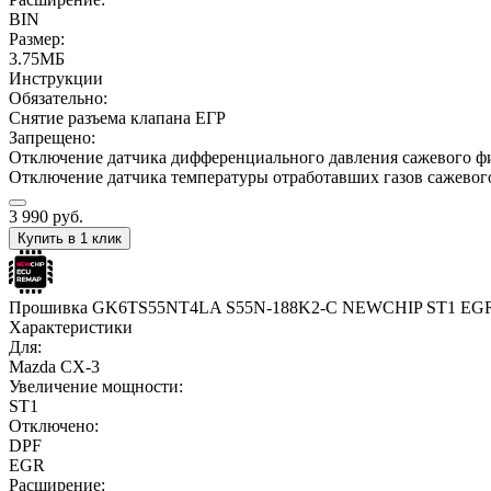
BIN
Размер:
3.75МБ
Инструкции
Обязательно:
Снятие разъема клапана ЕГР
Запрещено:
Отключение датчика дифференциального давления сажевого ф
Отключение датчика температуры отработавших газов сажевог
3 990
руб.
Купить в 1 клик
Прошивка GK6TS55NT4LA S55N-188K2-C NEWCHIP ST1 EG
Характеристики
Для:
Mazda CX-3
Увеличение мощности:
ST1
Отключено:
DPF
EGR
Расширение: