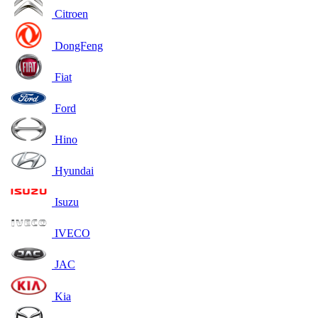
Citroen
DongFeng
Fiat
Ford
Hino
Hyundai
Isuzu
IVECO
JAC
Kia