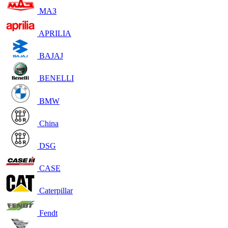
МАЗ
APRILIA
BAJAJ
BENELLI
BMW
China
DSG
CASE
Caterpillar
Fendt