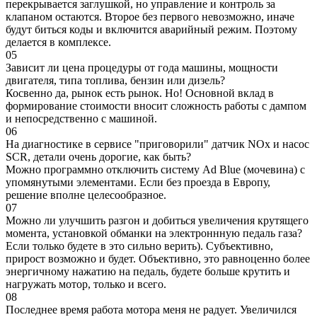
перекрывается заглушкой, но управление и контроль за
клапаном остаются. Второе без первого невозможно, иначе
будут биться коды и включится аварийный режим. Поэтому
делается в комплексе.
05
Зависит ли цена процедуры от года машины, мощности
двигателя, типа топлива, бензин или дизель?
Косвенно да, рынок есть рынок. Но! Основной вклад в
формирование стоимости вносит сложность работы с дампом
и непосредственно с машиной.
06
На диагностике в сервисе "приговорили" датчик NOx и насос
SCR, детали очень дорогие, как быть?
Можно программно отключить систему Ad Blue (мочевина) с
упомянутыми элементами. Если без проезда в Европу,
решение вполне целесообразное.
07
Можно ли улучшить разгон и добиться увеличения крутящего
момента, установкой обманки на электроннную педаль газа?
Если только будете в это сильно верить). Субъективно,
прирост возможно и будет. Объективно, это равноценно более
энергичному нажатию на педаль, будете больше крутить и
нагружать мотор, только и всего.
08
Последнее время работа мотора меня не радует. Увеличился