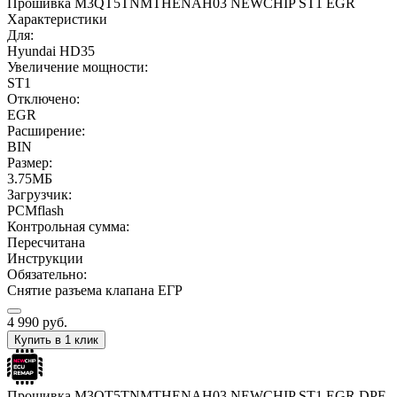
Прошивка M3QT5TNMTHENAH03 NEWCHIP ST1 EGR
Характеристики
Для:
Hyundai HD35
Увеличение мощности:
ST1
Отключено:
EGR
Расширение:
BIN
Размер:
3.75МБ
Загрузчик:
PCMflash
Контрольная сумма:
Пересчитана
Инструкции
Обязательно:
Снятие разъема клапана ЕГР
4 990
руб.
Купить в 1 клик
Прошивка M3QT5TNMTHENAH03 NEWCHIP ST1 EGR DPF