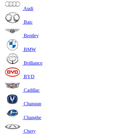
Audi
Baic
Bentley
BMW
Brilliance
BYD
Cadillac
Changan
Changhe
Chery