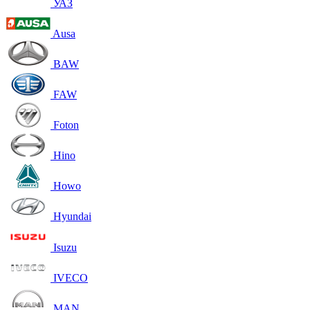
УАЗ
Ausa
BAW
FAW
Foton
Hino
Howo
Hyundai
Isuzu
IVECO
MAN