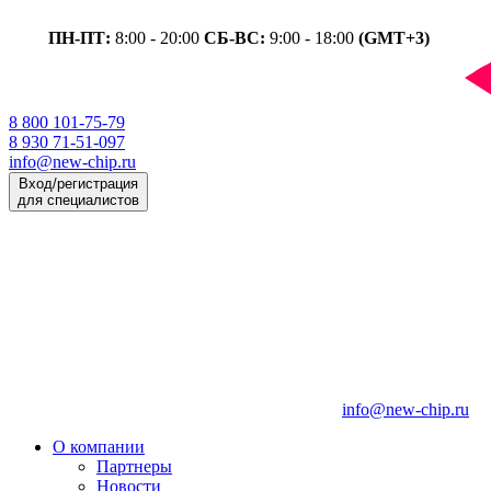
ПН-ПТ:
8:00 - 20:00
СБ-ВС:
9:00 - 18:00
(GMT+3)
8 800 101-75-79
8 930 71-51-097
info@new-chip.ru
Вход/регистрация
для специалистов
info@new-chip.ru
О компании
Партнеры
Новости