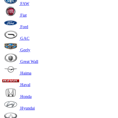
FAW
Fiat
Ford
GAC
Geely
Great Wall
Haima
Haval
Honda
Hyundai