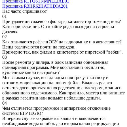
Прошивка R1TQ6TNMNEEIAL01
Прошивка R3HR62HATHDIA201
Нас часто спрашивают
01
При удалении сажевого фильтра, катализатор тоже под нож?
Категорически нет. Он крайне редко выходит из строя на
дизелях.
02
Как отличается рефлеш ЭБУ на радиорынке и в автосервисе?
Цены различаются почти на порядок.
Примерно так, как фильм в кинотеатре от пиратской "вебки".
03
После ремонта у дилера, в блок записана обновленная
стандартная программа. Мне восстановят бесплатно,
купленные мною настройки?
Мы в таком случае, всегда идем навстречу заказчику и
готовим модификацию на новом файле. Владельцу авто
остается договориться непосредственно с мастером, о записи
обновленного содержимого. Как правило, мастер или запишет
в рамках гарантии или возьмет небольшие деньги.
04
Чем отличается программное и аппаратное отключение
системы ЕГР (EGR)?
В первом случае закрывается клапан и выключаются
необходимые коды ошибок , во втором канал рециркуляции