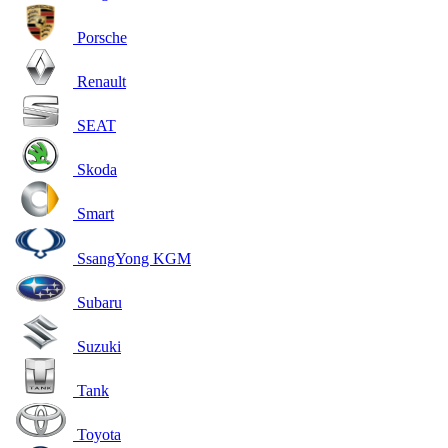
Porsche
Renault
SEAT
Skoda
Smart
SsangYong KGM
Subaru
Suzuki
Tank
Toyota