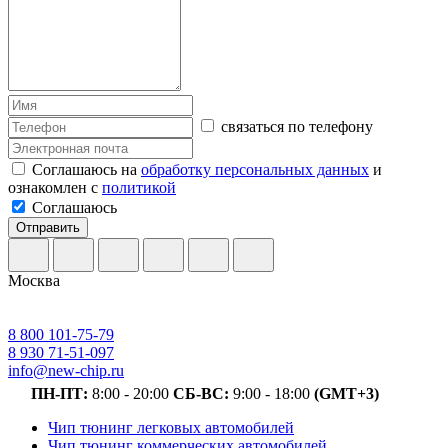
связаться по телефону
Соглашаюсь на
обработку персональных данных
и
ознакомлен с
политикой
Соглашаюсь
Отправить
Москва
8 800 101-75-79
8 930 71-51-097
info@new-chip.ru
ПН-ПТ:
8:00 - 20:00
СБ-ВС:
9:00 - 18:00
(GMT+3)
Чип тюнинг легковых автомобилей
Чип тюнинг коммерческих автомобилей