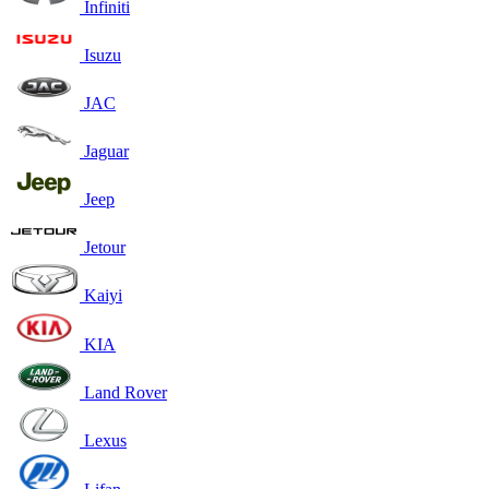
Infiniti
Isuzu
JAC
Jaguar
Jeep
Jetour
Kaiyi
KIA
Land Rover
Lexus